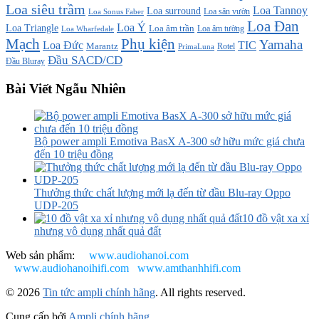
Loa siêu trầm
Loa Tannoy
Loa surround
Loa sân vườn
Loa Sonus Faber
Loa Đan
Loa Ý
Loa Triangle
Loa âm trần
Loa âm tường
Loa Wharfedale
Mạch
Phụ kiện
Yamaha
TIC
Loa Đức
Marantz
PrimaLuna
Rotel
Đầu SACD/CD
Đầu Bluray
Bài Viết Ngẫu Nhiên
Bộ power ampli Emotiva BasX A-300 sở hữu mức giá chưa
đến 10 triệu đồng
Thưởng thức chất lượng mới lạ đến từ đầu Blu-ray Oppo
UDP-205
10 đồ vật xa xỉ
nhưng vô dụng nhất quả đất
Web sản phẩm:
www.audiohanoi.com
www.audiohanoihifi.com
www.amthanhhifi.com
© 2026
Tin tức ampli chính hãng
. All rights reserved.
Cung cấp bởi
Ampli chính hãng