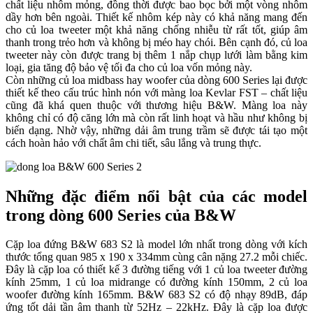
chất liệu nhôm mỏng, đồng thời được bao bọc bởi một vòng nhôm
dầy hơn bên ngoài. Thiết kế nhôm kép này có khả năng mang đến
cho củ loa tweeter một khả năng chống nhiễu từ rất tốt, giúp âm
thanh trong trẻo hơn và không bị méo hay chói. Bên cạnh đó, củ loa
tweeter này còn được trang bị thêm 1 nắp chụp lưới làm bằng kim
loại, gia tăng độ bảo vệ tối đa cho củ loa vốn mỏng này.
Còn những củ loa midbass hay woofer của dòng 600 Series lại được
thiết kế theo cấu trúc hình nón với màng loa Kevlar FST – chất liệu
cũng đã khá quen thuộc với thương hiệu B&W. Màng loa này
không chỉ có độ căng lớn mà còn rất linh hoạt và hầu như không bị
biến dạng. Nhờ vậy, những dải âm trung trầm sẽ được tái tạo một
cách hoàn hảo với chất âm chi tiết, sâu lắng và trung thực.
Những đặc điểm nổi bật của các model
trong dòng 600 Series của B&W
Cặp loa đứng B&W 683 S2 là model lớn nhất trong dòng với kích
thước tổng quan 985 x 190 x 334mm cùng cân nặng 27.2 mỗi chiếc.
Đây là cặp loa có thiết kế 3 đường tiếng với 1 củ loa tweeter đường
kính 25mm, 1 củ loa midrange có đường kính 150mm, 2 củ loa
woofer đường kính 165mm. B&W 683 S2 có độ nhạy 89dB, đáp
ứng tốt dải tần âm thanh từ 52Hz – 22kHz. Đây là cặp loa được