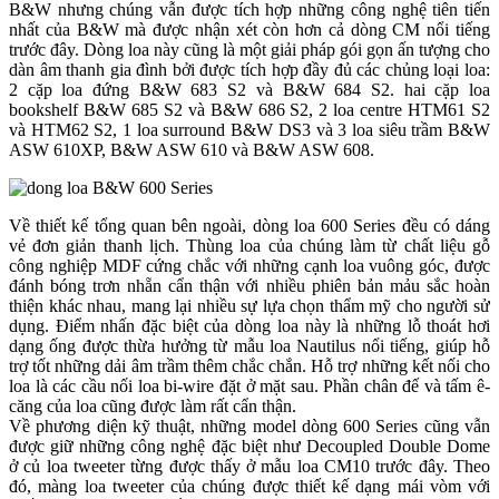
B&W nhưng chúng vẫn được tích hợp những công nghệ tiên tiến
nhất của B&W mà được nhận xét còn hơn cả dòng CM nổi tiếng
trước đây. Dòng loa này cũng là một giải pháp gói gọn ấn tượng cho
dàn âm thanh gia đình bởi được tích hợp đầy đủ các chủng loại loa:
2 cặp loa đứng B&W 683 S2 và B&W 684 S2. hai cặp loa
bookshelf B&W 685 S2 và B&W 686 S2, 2 loa centre HTM61 S2
và HTM62 S2, 1 loa surround B&W DS3 và 3 loa siêu trầm B&W
ASW 610XP, B&W ASW 610 và B&W ASW 608.
Về thiết kế tổng quan bên ngoài, dòng loa 600 Series đều có dáng
vẻ đơn giản thanh lịch. Thùng loa của chúng làm từ chất liệu gỗ
công nghiệp MDF cứng chắc với những cạnh loa vuông góc, được
đánh bóng trơn nhẵn cẩn thận với nhiều phiên bản mảu sắc hoàn
thiện khác nhau, mang lại nhiều sự lựa chọn thẩm mỹ cho người sử
dụng. Điểm nhấn đặc biệt của dòng loa này là những lỗ thoát hơi
dạng ống được thừa hưởng từ mẫu loa Nautilus nổi tiếng, giúp hỗ
trợ tốt những dải âm trầm thêm chắc chắn. Hỗ trợ những kết nối cho
loa là các cầu nối loa bi-wire đặt ở mặt sau. Phần chân đế và tấm ê-
căng của loa cũng được làm rất cẩn thận.
Về phương diện kỹ thuật, những model dòng 600 Series cũng vẫn
được giữ những công nghệ đặc biệt như Decoupled Double Dome
ở củ loa tweeter từng được thấy ở mẫu loa CM10 trước đây. Theo
đó, màng loa tweeter của chúng được thiết kế dạng mái vòm với