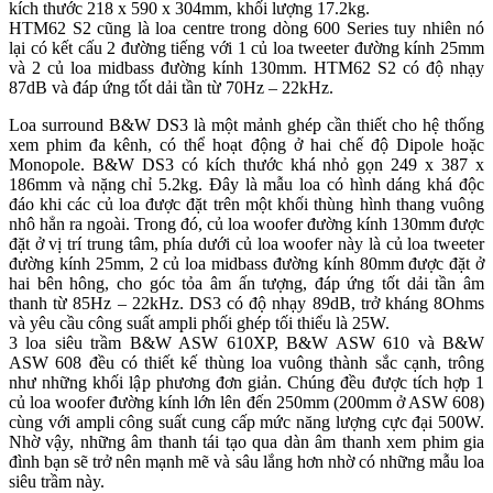
kích thước 218 x 590 x 304mm, khối lượng 17.2kg.
HTM62 S2 cũng là loa centre trong dòng 600 Series tuy nhiên nó
lại có kết cấu 2 đường tiếng với 1 củ loa tweeter đường kính 25mm
và 2 củ loa midbass đường kính 130mm. HTM62 S2 có độ nhạy
87dB và đáp ứng tốt dải tần từ 70Hz – 22kHz.
Loa surround B&W DS3 là một mảnh ghép cần thiết cho hệ thống
xem phim đa kênh, có thể hoạt động ở hai chế độ Dipole hoặc
Monopole. B&W DS3 có kích thước khá nhỏ gọn 249 x 387 x
186mm và nặng chỉ 5.2kg. Đây là mẫu loa có hình dáng khá độc
đáo khi các củ loa được đặt trên một khối thùng hình thang vuông
nhô hẳn ra ngoài. Trong đó, củ loa woofer đường kính 130mm được
đặt ở vị trí trung tâm, phía dưới củ loa woofer này là củ loa tweeter
đường kính 25mm, 2 củ loa midbass đường kính 80mm được đặt ở
hai bên hông, cho góc tỏa âm ấn tượng, đáp ứng tốt dải tần âm
thanh từ 85Hz – 22kHz. DS3 có độ nhạy 89dB, trở kháng 8Ohms
và yêu cầu công suất ampli phối ghép tối thiểu là 25W.
3 loa siêu trầm B&W ASW 610XP, B&W ASW 610 và B&W
ASW 608 đều có thiết kế thùng loa vuông thành sắc cạnh, trông
như những khối lập phương đơn giản. Chúng đều được tích hợp 1
củ loa woofer đường kính lớn lên đến 250mm (200mm ở ASW 608)
cùng với ampli công suất cung cấp mức năng lượng cực đại 500W.
Nhờ vậy, những âm thanh tái tạo qua dàn âm thanh xem phim gia
đình bạn sẽ trở nên mạnh mẽ và sâu lắng hơn nhờ có những mẫu loa
siêu trầm này.