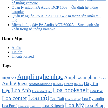
hệ thống karaoke
Quản lý nguồn PA Audio DCP 1008 – Ổn định hệ thống
karaoke
Quản lý nguồn PA Audio CT 02 – Âm thanh sân khấu thu
nhỏ
Micro không dây PA Audio ACT-6000A – Sức mạnh sân
khấu trong hệ thống karaoke
Danh Mục
Audio
Tin tức
Uncategorized
Tags
Ampli nghe nhạc
Ampli xem phim
Ampli Anh
Arcam
AudioQuest
Dây tín
AudioSolutions
Denon
Bladelius
Dây loa
Loa bookshelf
Loa Anh
hiệu
Loa BW
Loa Audio Physic
Loa cột
Loa center
Loa Dali
Loa Dynaudio
Loa di động
Loa Mỹ
Loa Pháp
Loa Klipsch
Loa Focal
Loa JBL
Loa Jamo