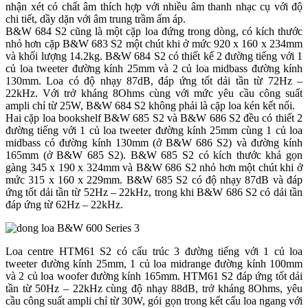
nhận xét có chất âm thích hợp với nhiều âm thanh nhạc cụ với độ
chi tiết, dầy dặn với âm trung trầm ấm áp.
B&W 684 S2 cũng là một cặp loa đứng trong dòng, có kích thước
nhỏ hơn cặp B&W 683 S2 một chút khi ở mức 920 x 160 x 234mm
và khối lượng 14.2kg. B&W 684 S2 có thiết kế 2 đường tiếng với 1
củ loa tweeter đường kính 25mm và 2 củ loa midbass đường kính
130mm. Loa có độ nhạy 87dB, đáp ứng tốt dải tần từ 72Hz –
22kHz. Với trở kháng 8Ohms cùng với mức yêu cầu công suất
ampli chỉ từ 25W, B&W 684 S2 không phải là cặp loa kén kết nối.
Hai cặp loa bookshelf B&W 685 S2 và B&W 686 S2 đều có thiết 2
đường tiếng với 1 củ loa tweeter đường kính 25mm cùng 1 củ loa
midbass có đường kính 130mm (ở B&W 686 S2) và đường kính
165mm (ở B&W 685 S2). B&W 685 S2 có kích thước khá gọn
gàng 345 x 190 x 324mm và B&W 686 S2 nhỏ hơn một chút khi ở
mức 315 x 160 x 229mm. B&W 685 S2 có độ nhạy 87dB và đáp
ứng tốt dải tần từ 52Hz – 22kHz, trong khi B&W 686 S2 có dải tần
đáp ứng từ 62Hz – 22kHz.
Loa centre HTM61 S2 có cấu trúc 3 đường tiếng với 1 củ loa
tweeter đường kính 25mm, 1 củ loa midrange đường kính 100mm
và 2 củ loa woofer đường kính 165mm. HTM61 S2 đáp ứng tốt dải
tần từ 50Hz – 22kHz cùng độ nhạy 88dB, trở kháng 8Ohms, yêu
cầu công suất ampli chỉ từ 30W, gói gọn trong kết cấu loa ngang với