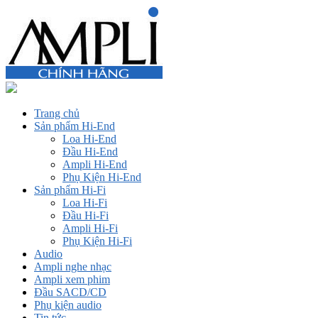
Trang chủ
Sản phẩm Hi-End
Loa Hi-End
Đầu Hi-End
Ampli Hi-End
Phụ Kiện Hi-End
Sản phẩm Hi-Fi
Loa Hi-Fi
Đầu Hi-Fi
Ampli Hi-Fi
Phụ Kiện Hi-Fi
Audio
Ampli nghe nhạc
Ampli xem phim
Đầu SACD/CD
Phụ kiện audio
Tin tức