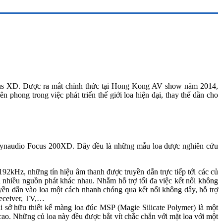
cus XD. Được ra mắt chính thức tại Hong Kong AV show năm 2014,
hong trong việc phát triển thế giới loa hiện đại, thay thế dần cho
ynaudio Focus 200XD. Đây đều là những mẫu loa được nghiên cứu
92kHz, những tín hiệu âm thanh được truyền dẫn trực tiếp tới các củ
 nhiều nguồn phát khác nhau. Nhằm hỗ trợ tối đa việc kết nối không
ền dẫn vào loa một cách nhanh chóng qua kết nối không dây, hỗ trợ
Receiver, TV,…
sở hữu thiết kế màng loa đúc MSP (Magie Silicate Polymer) là một
cao. Những củ loa này đều được bắt vít chắc chắn với mặt loa với một