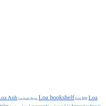
Loa bookshelf
Loa Anh
Loa
Loa BW
Loa Audio Physic
 trầm
Loa Tannoy