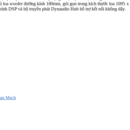
ủ loa woofer đường kính 180mm, gói gọn trong kích thước loa 109
hỉnh DSP và bộ truyền phát Dynaudio Hub hỗ trợ kết nối không dây.
an Mạch