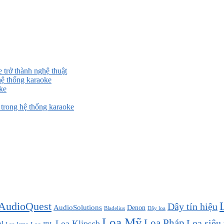
 trở thành nghệ thuật
ệ thống karaoke
ke
rong hệ thống karaoke
AudioQuest
Dây tín hiệu
AudioSolutions
Denon
Bladelius
Dây loa
Loa Mỹ
Loa Pháp
Loa siêu
Loa Klipsch
l