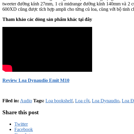
tweeter đường kính 27mm, 1 củ midrange đường kính 140mm và 2 c
600XD cũng được tích hợp ampli cho từng củ loa, cùng với bộ tinh c
Tham khảo các dòng sản phẩm khác tại đây
Review Loa Dynaudio Emit M10
Filed in:
Audio
Tags:
Loa bookshelf
,
Loa cột
,
Loa Dynaudio
,
Loa Đ
Share this post
Twitter
Facebook