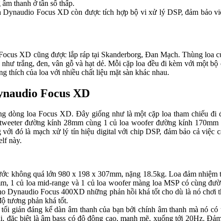
 âm thanh ở tần số thấp.
loa Dynaudio Focus XD còn được tích hợp bộ vi xử lý DSP, đảm bảo việc
Focus XD cũng được lắp ráp tại Skanderborg, Đan Mạch. Thùng loa của 
 như trắng, đen, vân gỗ và hạt dẻ. Mỗi cặp loa đều đi kèm với một b
g thích của loa với nhiều chất liệu mặt sàn khác nhau.
Dynaudio Focus XD
 dòng loa Focus XD. Đây giống như là một cặp loa tham chiếu đi đầ
 tweeter đường kính 28mm cùng 1 củ loa woofer đường kính 170mm m
với đó là mạch xử lý tín hiệu digital với chip DSP, đảm bảo cả việc c
lf này.
ớc không quá lớn 980 x 198 x 307mm, nặng 18.5kg. Loa đảm nhiệm tốt v
mm, 1 củ loa mid-range và 1 củ loa woofer màng loa MSP có cùng đườ
cho Dynaudio Focus 400XD những phản hồi khá tốt cho dù là nó chơi thể
độ tương phản khá tốt.
ối giản đáng kể dàn âm thanh của bạn bởi chính âm thanh mà nó có 
dải, đặc biệt là âm bass có độ động cao, mạnh mẽ, xuống tới 20Hz. Đả