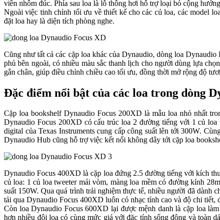
viền nhôm đúc. Phía sau loa là lỗ thông hơi hỗ trợ loại bỏ cộng hưởng
Ngoài việc tinh chỉnh tối ưu về thiết kế cho các củ loa, các model 
đặt loa hay là diện tích phòng nghe.
Cũng như tất cả các cặp loa khác của Dynaudio, dòng loa Dynaudio 
phủ bên ngoài, có nhiều màu sắc thanh lịch cho người dùng lựa chọn
gắn chân, giúp điều chỉnh chiều cao tối ưu, đồng thời mở rộng độ tươn
Đặc điểm nổi bật của các loa trong dòng 
Cặp loa bookshelf Dynaudio Focus 200XD là mẫu loa nhỏ nhất trong
Dynaudio Focus 200XD có cấu trúc loa 2 đường tiếng với 1 củ loa
digital của Texas Instruments cung cấp công suất lên tới 300W. Cùng 
Dynaudio Hub cũng hỗ trợ việc kết nối không dây tới cặp loa bookshe
Dynaudio Focus 400XD là cặp loa đứng 2.5 đường tiếng với kích thư
củ loa: 1 củ loa tweeter mái vòm, màng loa mềm có đường kính 28
suất 150W. Qua quá trình trải nghiệm thực tế, nhiều người đã dành 
tải qua Dynaudio Focus 400XD luôn có nhạc tính cao và độ chi tiết, 
Còn loa Dynaudio Focus 600XD lại được mệnh danh là cặp loa làm t
hơn nhiều đôi loa có cùng mức giá với đặc tính sống động và toàn 