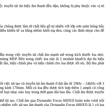
 truyền tải tín hiệu âm thanh đều đặn, không bị phụ thuộc vào vị trí
chúng được làm từ chất liệu gỗ tự nhiên với lớp sơn satin bóng bẩy
ộ điều khiển từ xa bằng nhôm khối mạ đen, cùng các đinh nhọn cho đế
u trong việc truyền tải chất âm mạnh mẽ trong kích thước loa nhỏ.
àng MSP. Bên trong chiếc loa này là 2 module khuếch đại tín hiệu
ắt tần, hiệu chỉnh pha và hiệu chỉnh cho loa được tối ưu. Bộ thu phát
iệc tái tạo và truyền tải âm thanh ở dải tần từ 29Hz – 24kHz với 3
ng kính 170mm. Mỗi củ loa đều được tích hợp thêm 1 ampli có công
 loại nhạc nào hay trong thời gian dài bao lâu. Chất âm được truyền
thể tái tạo. Chất âm qua Dynaudio Focus 600XD hoàn toàn vượt trội
m nhiệm việc tái tạo âm thanh của Dynaudio Focus 600XD là 1 củ loa