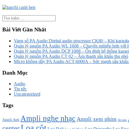
Bài Viết Gần Nhất
Vang số PA Audio Digital audio processor CK80 – Khi karaoke
Quản lý nguồn PA Audio WL 1608 – Chuyên nghiệp hơn với h
Quản lý nguồn PA Audio DCP 1008 – Ổn định hệ thống karao
Quản lý nguồn PA Audio CT 02 – Âm thanh sân khấu thu nhỏ
Micro không dây PA Audio ACT-6000A – Sức mạnh sân khấu t
Danh Mục
Audio
Tin tức
Uncategorized
Tags
Ampli nghe nhạc
Ampli xem phim
Ampli Anh
Arcam
Loa cột
center
Loa Dali
Loa Dynaudio
Loa Foca