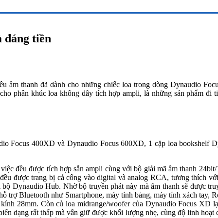
 đáng tiền
 yêu âm thanh đã dành cho những chiếc loa trong dòng Dynaudio Fo
 phân khúc loa không dây tích hợp ampli, là những sản phẩm đi tiên p
io Focus 400XD và Dynaudio Focus 600XD, 1 cặp loa bookshelf D
việc đều được tích hợp sẵn ampli cùng với bộ giải mã âm thanh 24bit/1
ều được trang bị cả cổng vào digital và analog RCA, tương thích với
 bộ Dynaudio Hub. Nhờ bộ truyền phát này mà âm thanh sẽ được truy
ị hỗ trợ Bluetooth như Smartphone, máy tính bảng, máy tính xách tay, 
kính 28mm. Còn củ loa midrange/woofer của Dynaudio Focus XD lại 
iến dạng rất thấp mà vẫn giữ được khối lượng nhẹ, cùng độ linh hoạt 