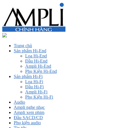
Trang chủ
Sản phẩm Hi-End
Loa Hi-End
Đầu Hi-End
Ampli Hi-End
Phụ Kiện Hi-End
Sản phẩm Hi-Fi
Loa Hi-Fi
Đầu Hi-Fi
Ampli Hi-Fi
Phụ Kiện Hi-Fi
Audio
Ampli nghe nhạc
Ampli xem phim
Đầu SACD/CD
Phụ kiện audio
Tin tức