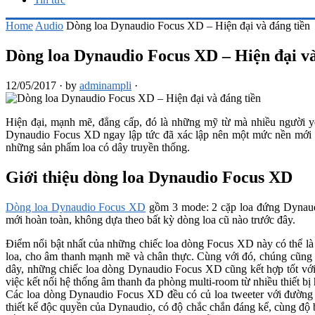
Home
Audio
Dòng loa Dynaudio Focus XD – Hiện đại và đáng tiền
Dòng loa Dynaudio Focus XD – Hiện đại và
12/05/2017
·
by
adminampli
·
Hiện đại, mạnh mẽ, đẳng cấp, đó là những mỹ từ mà nhiều người
Dynaudio Focus XD ngay lập tức đã xác lập nên một mức nền mới cho
những sản phẩm loa có dây truyền thống.
Giới thiệu dòng loa Dynaudio Focus XD
Dòng loa Dynaudio Focus XD
gồm 3 mode: 2 cặp loa đứng Dynaud
mới hoàn toàn, không dựa theo bất kỳ dòng loa cũ nào trước đây.
Điểm nổi bật nhất của những chiếc loa dòng Focus XD này có thể là 
loa, cho âm thanh mạnh mẽ và chân thực. Cùng với đó, chúng cũng đ
dây, những chiếc loa dòng Dynaudio Focus XD cũng kết hợp tốt với
việc kết nối hệ thống âm thanh đa phòng multi-room từ nhiều thiết b
Các loa dòng Dynaudio Focus XD đều có củ loa tweeter với đường 
thiết kế độc quyền của Dynaudio, có độ chắc chắn đáng kể, cùng độ b