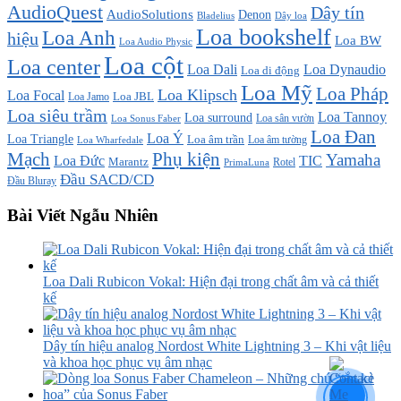
AudioQuest
Dây tín
AudioSolutions
Denon
Bladelius
Dây loa
Loa bookshelf
Loa Anh
hiệu
Loa BW
Loa Audio Physic
Loa cột
Loa center
Loa Dali
Loa Dynaudio
Loa di động
Loa Mỹ
Loa Pháp
Loa Klipsch
Loa Focal
Loa JBL
Loa Jamo
Loa siêu trầm
Loa Tannoy
Loa surround
Loa sân vườn
Loa Sonus Faber
Loa Đan
Loa Ý
Loa Triangle
Loa âm trần
Loa âm tường
Loa Wharfedale
Mạch
Phụ kiện
Yamaha
TIC
Loa Đức
Marantz
PrimaLuna
Rotel
Đầu SACD/CD
Đầu Bluray
Bài Viết Ngẫu Nhiên
Loa Dali Rubicon Vokal: Hiện đại trong chất âm và cả thiết
kế
Dây tín hiệu analog Nordost White Lightning 3 – Khi vật liệu
và khoa học phục vụ âm nhạc