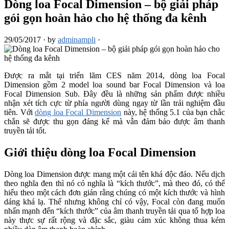
Dòng loa Focal Dimension – bộ giải pháp
gói gọn hoàn hảo cho hệ thống đa kênh
29/05/2017
·
by
adminampli
·
Được ra mắt tại triển lãm CES năm 2014, dòng loa Focal
Dimension gồm 2 model loa sound bar Focal Dimension và loa
Focal Dimension Sub. Đây đều là những sản phẩm được nhiều
nhận xét tích cực từ phía người dùng ngay từ lần trải nghiệm đầu
tiên. Với
dòng loa Focal Dimension
này, hệ thống 5.1 của bạn chắc
chắn sẽ được thu gọn đáng kể mà vẫn đảm bảo được âm thanh
truyền tải tốt.
Giới thiệu dòng loa Focal Dimension
Dòng loa Dimension được mang một cái tên khá độc đáo. Nếu dịch
theo nghĩa đen thì nó có nghĩa là “kích thước”, mà theo đó, có thể
hiểu theo một cách đơn giản rằng chúng có một kích thước và hình
dáng khá lạ. Thế nhưng không chỉ có vậy, Focal còn đang muốn
nhấn mạnh đến “kích thước” của âm thanh truyền tải qua tổ hợp loa
này thực sự rất rộng và đặc sắc, giàu cảm xúc không thua kém