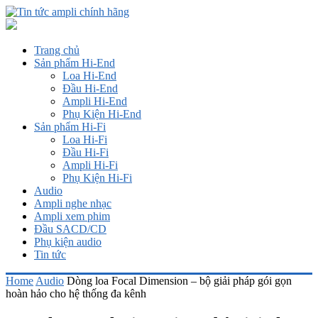
Trang chủ
Sản phẩm Hi-End
Loa Hi-End
Đầu Hi-End
Ampli Hi-End
Phụ Kiện Hi-End
Sản phẩm Hi-Fi
Loa Hi-Fi
Đầu Hi-Fi
Ampli Hi-Fi
Phụ Kiện Hi-Fi
Audio
Ampli nghe nhạc
Ampli xem phim
Đầu SACD/CD
Phụ kiện audio
Tin tức
Home
Audio
Dòng loa Focal Dimension – bộ giải pháp gói gọn
hoàn hảo cho hệ thống đa kênh