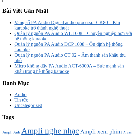
Bài Viết Gần Nhất
Vang số PA Audio Digital audio processor CK80 – Khi
karaoke trở thành nghệ thuật
Quản lý nguồn PA Audio WL 1608 – Chuyên nghiệp hơn với
hệ thống karaoke
Quản lý nguồn PA Audio DCP 1008 – Ổn định hệ thống
karaoke
Quản lý nguồn PA Audio CT 02 – Âm thanh sân khấu thu
nhỏ
Micro không dây PA Audio ACT-6000A – Sức mạnh sân
khấu trong hệ thống karaoke
Danh Mục
Audio
Tin tức
Uncategorized
Tags
Ampli nghe nhạc
Ampli xem phim
Ampli Anh
Arcam