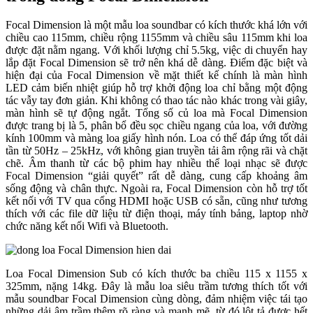
Focal Dimension là một mẫu loa soundbar có kích thước khá lớn với
chiều cao 115mm, chiều rộng 1155mm và chiều sâu 115mm khi loa
được đặt nằm ngang. Với khối lượng chỉ 5.5kg, việc di chuyển hay
lắp đặt Focal Dimension sẽ trở nên khá dễ dàng. Điểm đặc biệt và
hiện đại của Focal Dimension về mặt thiết kế chính là màn hình
LED cảm biến nhiệt giúp hỗ trợ khởi động loa chỉ bằng một động
tác vẫy tay đơn giản. Khi không có thao tác nào khác trong vài giây,
màn hình sẽ tự động ngắt. Tổng số củ loa mà Focal Dimension
được trang bị là 5, phân bổ đều sọc chiều ngang của loa, với đường
kính 100mm và màng loa giấy hình nón. Loa có thể đáp ứng tốt dải
tần từ 50Hz – 25kHz, với không gian truyền tải âm rộng rãi và chặt
chẽ. Âm thanh từ các bộ phim hay nhiều thể loại nhạc sẽ được
Focal Dimension “giải quyết” rất dễ dàng, cung cấp khoảng âm
sống động và chân thực. Ngoài ra, Focal Dimension còn hỗ trợ tốt
kết nối với TV qua cổng HDMI hoặc USB có sẵn, cũng như tương
thích với các file dữ liệu từ điện thoại, máy tính bảng, laptop nhờ
chức năng kết nối Wifi và Bluetooth.
Loa Focal Dimension Sub có kích thước ba chiều 115 x 1155 x
325mm, nặng 14kg. Đây là mẫu loa siêu trầm tương thích tốt với
mẫu soundbar Focal Dimension cùng dòng, đảm nhiệm việc tái tạo
những dải âm trầm thêm rõ ràng và mạnh mẽ, từ đó lột tả được hết