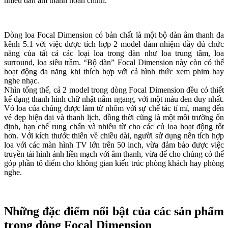
nhiều dàn âm thanh hoàn chỉnh.
Dòng loa Focal Dimension có bản chất là một bộ dàn âm thanh đa
kênh 5.1 với việc được tích hợp 2 model đảm nhiệm đầy đủ chức
năng của tất cả các loại loa trong dàn như loa trung tâm, loa
surround, loa siêu trầm. “Bộ dàn” Focal Dimension này còn có thể
hoạt động đa năng khi thích hợp với cả hình thức xem phim hay
nghe nhạc.
Nhìn tổng thể, cả 2 model trong dòng Focal Dimension đều có thiết
kế dạng thanh hình chữ nhật nằm ngang, với một màu đen duy nhất.
Vỏ loa của chúng được làm từ nhôm với sự chế tác tỉ mỉ, mang đến
vẻ đẹp hiện đại và thanh lịch, đồng thời cũng là một môi trường ổn
định, hạn chế rung chấn và nhiễu từ cho các củ loa hoạt động tốt
hơn. Với kích thước thiên về chiều dài, người sử dụng nên tích hợp
loa với các màn hình TV lớn trên 50 inch, vừa đảm bảo được việc
truyền tải hình ảnh liền mạch với âm thanh, vừa để cho chúng có thể
góp phần tô điểm cho không gian kiến trúc phòng khách hay phòng
nghe.
Những đặc điểm nổi bật của các sản phẩm
trong dòng Focal Dimension