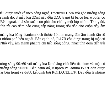
đều được thiết kế theo công nghệ Tractrix® Horn với góc hướng sóng
n cạnh đó, 3 mẫu loa đứng này đều được trang bị ba củ loa woofer có
ên ngoài, nhà sản xuất còn phủ cho chúng một lớp nhôm. Trong đó,
nh rất cao đảm bảo cung cấp năng lượng dồi dào cho cuộn dây âm
ới màng loa bằng titanium kích thước 19 mm mang đến âm thanh tần số
 nhôm phủ bên ngoài. Bên cạnh đó, P-17B còn được trang bị một củ
 vậy, âm thanh phát ra chi tiết, sống động, nhạc tính đem đến trải
ướng sóng 90×60 với màng loa làm bằng chất liệu titanium và một củ
 hướng sóng 90×60. Bên cạnh đó, Klipsch Palladium P-27Ccòn được
vlar bên trong và được kết dính bởi ROHACELL®. Đây đều là những