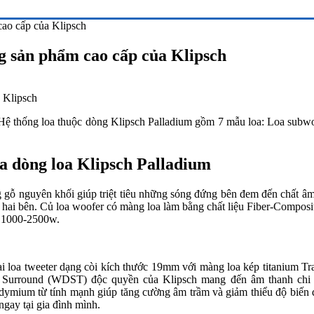
cao cấp của Klipsch
g sản phẩm cao cấp của Klipsch
Hệ thống loa thuộc dòng Klipsch Palladium gồm 7 mẫu loa: Loa subw
oa dòng loa Klipsch Palladium
g gỗ nguyên khối giúp triệt tiêu những sóng đứng bên đem đến chất â
ở hai bên. Củ loa woofer có màng loa làm bằng chất liệu Fiber-Compos
t 1000-2500w.
ai loa tweeter dạng còi kích thước 19mm với màng loa kép titanium Tr
 Surround (WDST) độc quyền của Klipsch mang đến âm thanh chi t
m từ tính mạnh giúp tăng cường âm trầm và giảm thiểu độ biến dạ
ngay tại gia đình mình.