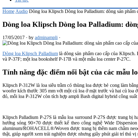
Home
Audio
Dòng loa Klipsch Dòng loa Palladium: dòng sản phẩm 
Dòng loa Klipsch Dòng loa Palladium: dòn
17/05/2017
·
by
adminampli
·
Dòng loa Klipsch Palladium
là dòng sản phẩm cao cấp của Klipsch. 
và P-37F; một loa bookshelf P-17B và một mẫu loa center P-27C.
Tính năng đặc điểm nổi bật của các mẫu l
Klipsch P-312W là loa siêu trầm có thùng loa được bẻ cong làm bằn
woofer kích thước 305 mm với một củ loa ở mặt trước và hai củ loa 
đó, mỗi loa P-312W còn tích hợp ampli Bash digital hybrid công suấ
Klipsch Palladium P-27S là mẫu loa surround P-27S được trang bị h
hướng sóng 90×70 được thiết kế theo công nghệ Wide Dispersion
aluminum/ROHACELL®/Woven được trang bị thêm nam châm neodymiu
thật, giúp người xem trải nghiệm được nhưng giây phút giải trí thú vị 