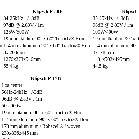
Klipsch P-38F
Klipsch
34-25kHz +/- 3dB
35-25kHz +/- 3dB
97dB @ 2.83V / 1m
96dB @ 2.83V / 1m
125W/500W
100W/400W
19 mm titanium 90° x 60° Tractrix® Horn
19 mm titanium 90° x 
n
114 mm aluminum 90° x 60° Tractrix® Horn
114 mm aluminum 90° 
3x 203mm
3x178 mm
1276x273x546mm
1181x502x495mm
55.4 kg
44.5 kg
Klipsch P-17B
Loa center
56Hz-24kHz +/-3dB
96dB @ 2.83V / 1m
50 - 600w
19 mm titanium 90° x 60° Tractrix® Horn
n
114 mm aluminum 90° x 60° Tractrix® Horn
178 mm aluminum / Rohacell® / woven
239x836x445 mm