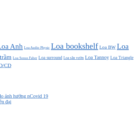
Loa bookshelf
Loa Anh
Loa
Loa BW
Loa Audio Physic
 trầm
Loa Tannoy
Loa surround
Loa Triangle
Loa sân vườn
Loa Sonus Faber
D/CD
 do ảnh hưởng nCovid 19
ện đại