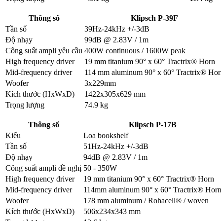
Thông số
Klipsch P-39F
Tần số
39Hz-24kHz +/-3dB
Độ nhạy
99dB @ 2.83V / 1m
Công suất ampli yêu cầu
400W continuous / 1600W peak
High frequency driver
19 mm titanium 90° x 60° Tractrix® Horn
Mid-frequency driver
114 mm aluminum 90° x 60° Tractrix® Hor
Woofer
3x229mm
Kích thước (HxWxD)
1422x305x629 mm
Trọng lượng
74.9 kg
Thông số
Klipsch P-17B
Kiểu
Loa bookshelf
Tần số
51Hz-24kHz +/-3dB
Độ nhạy
94dB @ 2.83V / 1m
Công suất ampli đề nghị
50 - 350W
High frequency driver
19 mm titanium 90° x 60° Tractrix® Horn
Mid-frequency driver
114mm aluminum 90° x 60° Tractrix® Hor
Woofer
178 mm aluminum / Rohacell® / woven
Kích thước (HxWxD)
506x234x343 mm