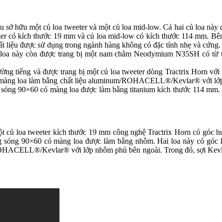
 sở hữu một củ loa tweeter và một củ loa mid-low. Cả hai củ loa này 
eter có kích thước 19 mm và củ loa mid-low có kích thước 114 mm. Bê
iệu được sử dụng trong ngành hàng không có đặc tính nhẹ và cứng. B
oa này còn được trang bị một nam châm Neodymium N35SH có từ tí
ường tiếng và được trang bị một củ loa tweeter dòng Tractrix Horn v
ới màng loa làm bằng chất liệu aluminum/ROHACELL®/Kevlar® với lớp
óng 90×60 có màng loa được làm bằng titanium kích thước 114 mm. Nhờ
ột củ loa tweeter kích thước 19 mm công nghệ Tractrix Horn có góc h
g sóng 90×60 có màng loa được làm bằng nhôm. Hai loa này có góc
um/ROHACELL®/Kevlar® với lớp nhôm phủ bên ngoài. Trong đó, sợi Ke