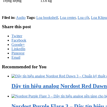
Trọng lượng
13.6 kg
Filed in:
Audio
Tags:
Loa bookshelf
,
Loa center
,
Loa cột
,
Loa Klips
Share this post
Twitter
Facebook
Google+
LinkedIn
Pinterest
Email
Recommended for You
Dây tín hiệu analog Nordost Red Dawn 3
Nordost Purple Flare 3 – Dây tín hiệu a