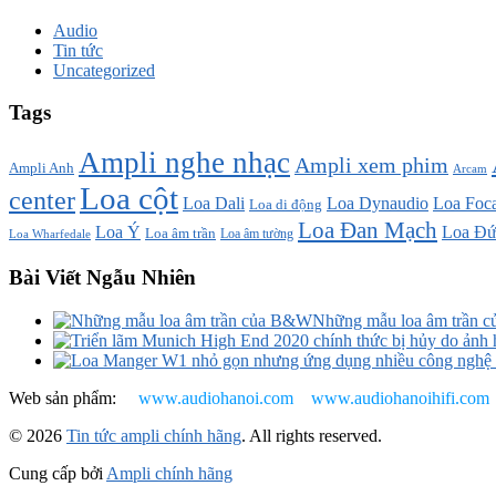
Audio
Tin tức
Uncategorized
Tags
Ampli nghe nhạc
Ampli xem phim
Ampli Anh
Arcam
Loa cột
center
Loa Dali
Loa Dynaudio
Loa Foca
Loa di động
Loa Đan Mạch
Loa Ý
Loa Đứ
Loa âm trần
Loa âm tường
Loa Wharfedale
Bài Viết Ngẫu Nhiên
Những mẫu loa âm trần 
Web sản phẩm:
www.audiohanoi.com
www.audiohanoihifi.com
© 2026
Tin tức ampli chính hãng
. All rights reserved.
Cung cấp bởi
Ampli chính hãng