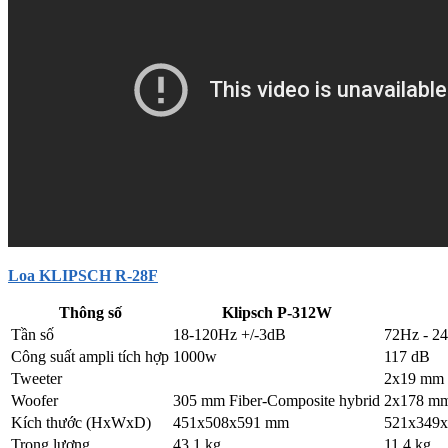
Loa KLIPSCH R-28F
Thông số
Klipsch P-312W
Tần số
18-120Hz +/-3dB
72Hz - 2
Công suất ampli tích hợp
1000w
117 dB
Tweeter
2x19 mm 
Woofer
305 mm Fiber-Composite hybrid
2x178 m
Kích thước (HxWxD)
451x508x591 mm
521x349
Trọng lượng
43.1 kg
11.4 kg