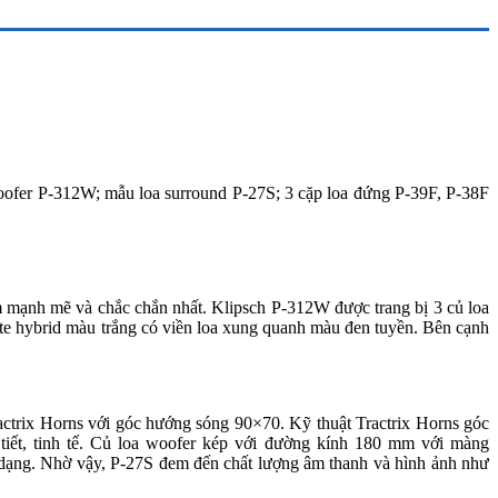
oofer P-312W; mẫu loa surround P-27S; 3 cặp loa đứng P-39F, P-38F
m mạnh mẽ và chắc chắn nhất. Klipsch P-312W được trang bị 3 củ loa
ite hybrid màu trắng có viền loa xung quanh màu đen tuyền. Bên cạnh
actrix Horns với góc hướng sóng 90×70. Kỹ thuật Tractrix Horns góc
iết, tinh tế. Củ loa woofer kép với đường kính 180 mm với màng
ng. Nhờ vậy, P-27S đem đến chất lượng âm thanh và hình ảnh như