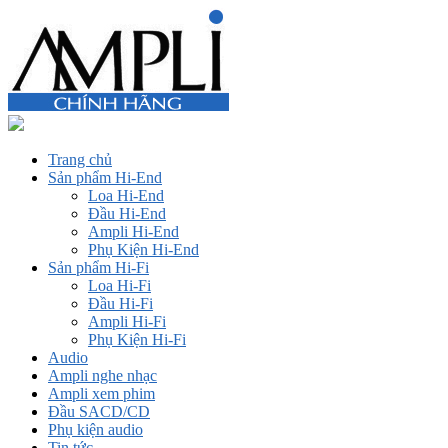
Trang chủ
Sản phẩm Hi-End
Loa Hi-End
Đầu Hi-End
Ampli Hi-End
Phụ Kiện Hi-End
Sản phẩm Hi-Fi
Loa Hi-Fi
Đầu Hi-Fi
Ampli Hi-Fi
Phụ Kiện Hi-Fi
Audio
Ampli nghe nhạc
Ampli xem phim
Đầu SACD/CD
Phụ kiện audio
Tin tức