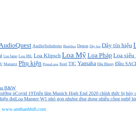
AudioQuest
Dây tín hiệu
AudioSolutions
Denon
Bladelius
Dây loa
Loa Mỹ
Loa Pháp
Loa siêu
Loa Klipsch
l
Loa JBL
Loa Jamo
Phụ kiện
Yamaha
TIC
Đầu SAC
c
Marantz
Đầu Bluray
PrimaLuna
Rotel
của B&W
Triển lãm Munich High End 2020 chính thức bị hủy
Loa Manger W1 nhỏ gọn nhưng ứng dụng nhiều công nghệ hi
www.amthanhhifi.com