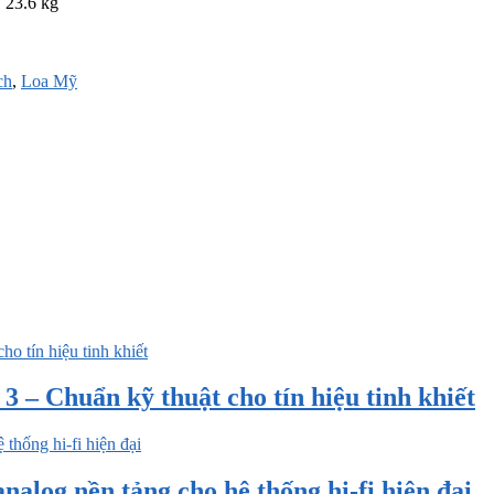
23.6 kg
ch
,
Loa Mỹ
 – Chuẩn kỹ thuật cho tín hiệu tinh khiết
nalog nền tảng cho hệ thống hi-fi hiện đại