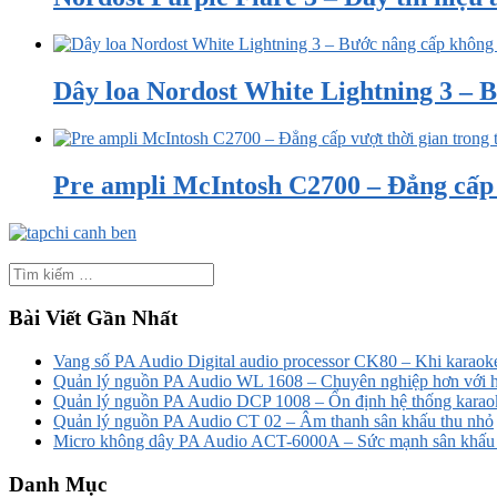
Dây loa Nordost White Lightning 3 – B
Pre ampli McIntosh C2700 – Đẳng cấp v
Bài Viết Gần Nhất
Vang số PA Audio Digital audio processor CK80 – Khi karaoke
Quản lý nguồn PA Audio WL 1608 – Chuyên nghiệp hơn với h
Quản lý nguồn PA Audio DCP 1008 – Ổn định hệ thống karao
Quản lý nguồn PA Audio CT 02 – Âm thanh sân khấu thu nhỏ
Micro không dây PA Audio ACT-6000A – Sức mạnh sân khấu t
Danh Mục