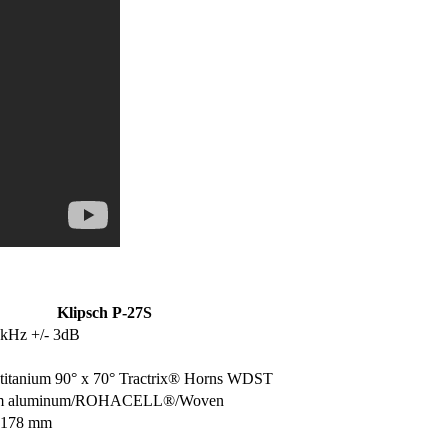
Klipsch P-27S
4kHz +/- 3dB
titanium 90° x 70° Tractrix® Horns WDST
m aluminum/ROHACELL®/Woven
x178 mm