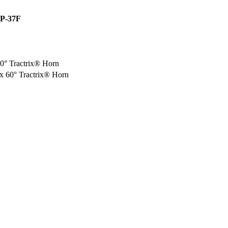
 P-37F
60° Tractrix® Horn
x 60° Tractrix® Horn