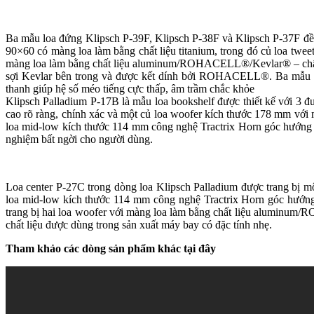
Ba mẫu loa đứng Klipsch P-39F, Klipsch P-38F và Klipsch P-37F đều
90×60 có màng loa làm bằng chất liệu titanium, trong đó củ loa twe
màng loa làm bằng chất liệu aluminum/ROHACELL®/Kevlar® – chất l
sợi Kevlar bên trong và được kết dính bởi ROHACELL®. Ba mẫu l
thanh giúp hệ số méo tiếng cực thấp, âm trầm chắc khỏe
Klipsch Palladium P-17B là mẫu loa bookshelf được thiết kế với 3 đ
cao rõ ràng, chính xác và một củ loa woofer kích thước 178 mm v
loa mid-low kích thước 114 mm công nghệ Tractrix Horn góc hướng s
nghiệm bất ngời cho người dùng.
Loa center P-27C trong dòng loa Klipsch Palladium được trang bị m
loa mid-low kích thước 114 mm công nghệ Tractrix Horn góc hướn
trang bị hai loa woofer với màng loa làm bằng chất liệu alumin
chất liệu được dùng trong sản xuất máy bay có đặc tính nhẹ.
Tham khảo các dòng sản phẩm khác tại đây