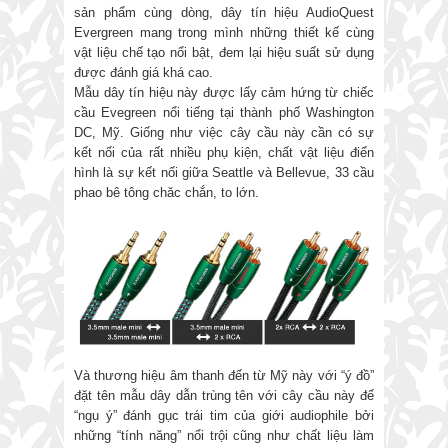
sản phẩm cùng dòng, dây tín hiệu AudioQuest
Evergreen mang trong mình những thiết kế cùng
vật liệu chế tạo nổi bật, đem lại hiệu suất sử dụng
được đánh giá khá cao.
Mẫu dây tín hiệu này được lấy cảm hứng từ chiếc
cầu Evegreen nổi tiếng tại thành phố Washington
DC, Mỹ. Giống như việc cây cầu này cần có sự
kết nối của rất nhiều phụ kiện, chất vật liệu điển
hình là sự kết nối giữa Seattle và Bellevue, 33 cầu
phao bê tông chăc chắn, to lớn.
Và thương hiệu âm thanh đến từ Mỹ này với “ý đồ”
đặt tên mẫu dây dẫn trùng tên với cây cầu này để
“ngụ ý” đánh gục trái tim của giới audiophile bởi
những “tính năng” nổi trội cũng như chất liệu làm