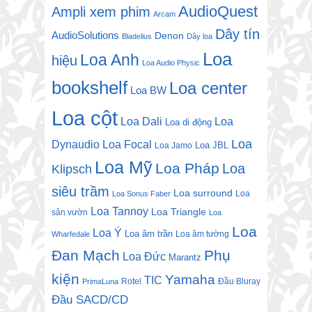
AudioQuest
Ampli xem phim
Arcam
Dây tín
AudioSolutions
Denon
Bladelius
Dây loa
Loa
Loa Anh
hiệu
Loa Audio Physic
bookshelf
Loa center
Loa BW
Loa cột
Loa Dali
Loa
Loa di động
Loa
Dynaudio
Loa Focal
Loa JBL
Loa Jamo
Loa Mỹ
Loa Pháp
Loa
Klipsch
siêu trầm
Loa surround
Loa
Loa Sonus Faber
Loa Tannoy
Loa Triangle
sân vườn
Loa
Loa
Loa Ý
Loa âm trần
Loa âm tường
Wharfedale
Đan Mạch
Phụ
Loa Đức
Marantz
kiện
Yamaha
TIC
Rotel
Đầu Bluray
PrimaLuna
Đầu SACD/CD