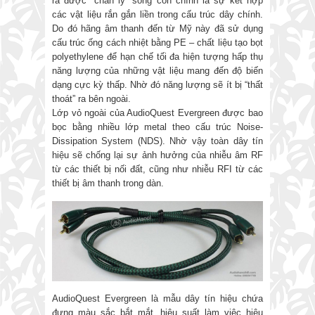
ra được “chân lý” sống còn chính là sự kết hợp
các vật liệu rắn gắn liền trong cấu trúc dây chính.
Do đó hãng âm thanh đến từ Mỹ này đã sử dụng
cấu trúc ống cách nhiệt bằng PE – chất liệu tạo bọt
polyethylene để hạn chế tối đa hiện tượng hấp thụ
năng lượng của những vật liệu mang đến độ biến
dạng cực kỳ thấp. Nhờ đó năng lượng sẽ ít bị “thất
thoát” ra bên ngoài.
Lớp vỏ ngoài của AudioQuest Evergreen được bao
bọc bằng nhiều lớp metal theo cấu trúc Noise-
Dissipation System (NDS). Nhờ vậy toàn dây tín
hiệu sẽ chống lại sự ảnh hưởng của nhiễu âm RF
từ các thiết bị nối đất, cũng như nhiễu RFI từ các
thiết bị âm thanh trong dàn.
AudioQuest Evergreen là mẫu dây tín hiệu chứa
đựng màu sắc bắt mắt, hiệu suất làm việc hiệu