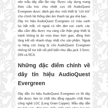
nên mẫu dây dẫn lần này. Được xây dựng mang
theo cấu trúc chịu nhiệt cực tốt AudioQuest
Evergreen được đánh giá như một thiết bị “cởi trói”
cho chính hệ thống dàn âm thanh tại gia nhà bạn.
Dây tín hiệu AudioQuest Evergreen có màu xanh
lục bắt mắt, vỏ ngoài có nền đen sọc xanh, các
đầu cắm đều được mạ vàng cẩn thận giúp thiết bị
tránh không bị ăn mòn theo thời gian, đồng thời
tăng kết nối nhanh nhạy nhất cho sản phẩm. Ngoài
ra hãng còn trang bị cho AudioQuest Evergreen
những hỗ trợ kết nối phổ biến như đầu jack 3.5mm,
DIN và RCA.
Những đặc điểm chính về
dây tín hiệu AudioQuest
Evergreen
Dây dẫn tín hiệu AudioQuest Evergreen có lõi dây
dẫn được làm từ chất liệu đồng nguyên chất theo
công nghệ LGC (Long Grain Copper). Mẫu dây dẫn