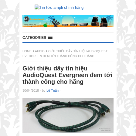
CATEGORIES
HOME
AUDIO
GIỚI THIỆU DÂY TÍN HIỆU AUDIOQUEST
EVERGREEN ĐEM TỚI THÀNH CÔNG CHO HÃNG
Giới thiệu dây tín hiệu
AudioQuest Evergreen đem tới
thành công cho hãng
30/04/2018
·
by
Lê Tuấn
·