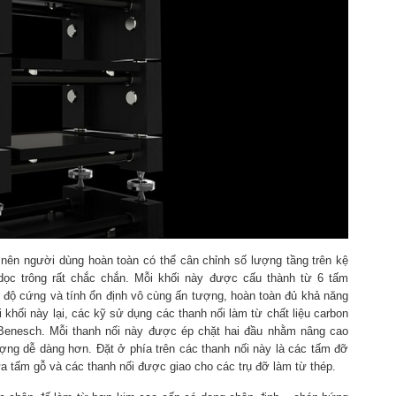
 nên người dùng hoàn toàn có thể cân chỉnh số lượng tầng trên kệ
dọc trông rất chắc chắn. Mỗi khối này được cấu thành từ 6 tấm
 độ cứng và tính ổn định vô cùng ấn tượng, hoàn toàn đủ khả năng
ai khối này lại, các kỹ sử dụng các thanh nối làm từ chất liệu carbon
 Benesch. Mỗi thanh nối này được ép chặt hai đầu nhằm nâng cao
ượng dễ dàng hơn. Đặt ở phía trên các thanh nối này là các tấm đỡ
a tấm gỗ và các thanh nối được giao cho các trụ đỡ làm từ thép.