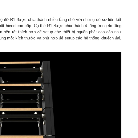
ệ đỡ R1 được chia thành nhiều tầng nhỏ với nhưng có sự liên kết
t hiend cao cấp. Cụ thể R1 được chia thành 4 tầng trong đó tầng
iên nên rất thích hợp để setup các thiết bị nguồn phát cao cấp như
ung một kích thước và phù hợp để setup các hệ thống khuếch đại,