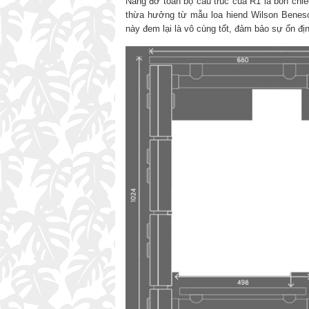
Nâng đỡ toàn bộ cấu trúc của R1 là bốn chi
thừa hưởng từ mẫu loa hiend Wilson Benesch
này đem lại là vô cùng tốt, đảm bảo sự ổn định