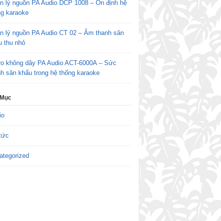
n lý nguồn PA Audio DCP 1008 – Ổn định hệ
ng karaoke
n lý nguồn PA Audio CT 02 – Âm thanh sân
u thu nhỏ
ro không dây PA Audio ACT-6000A – Sức
h sân khấu trong hệ thống karaoke
 Mục
io
tức
ategorized