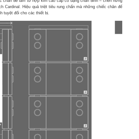
ếc chân đế làm từ hợp kim cao cấp có dạng chân đinh – chén hứng
 Cardinal. Hiệu quả triệt tiêu rung chấn mà những chiếc chân đế
 tuyệt đối cho các thiết bị.