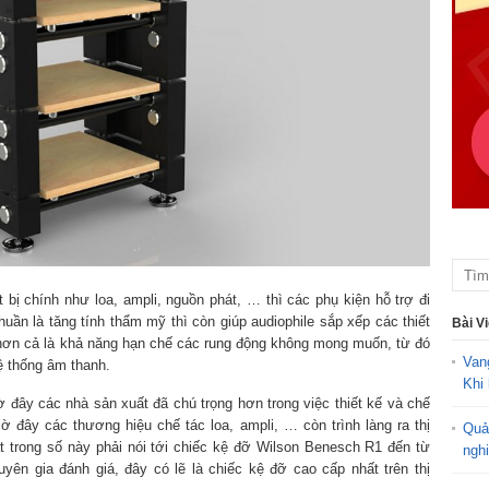
 bị chính như loa, ampli, nguồn phát, … thì các phụ kiện hỗ trợ đi
uần là tăng tính thẩm mỹ thì còn giúp audiophile sắp xếp các thiết
Bài V
 hơn cả là khả năng hạn chế các rung động không mong muốn, từ đó
Van
ệ thống âm thanh.
Khi 
 đây các nhà sản xuất đã chú trọng hơn trong việc thiết kế và chế
iờ đây các thương hiệu chế tác loa, ampli, … còn trình làng ra thị
Quả
t trong số này phải nói tới chiếc kệ đỡ Wilson Benesch R1 đến từ
ngh
n gia đánh giá, đây có lẽ là chiếc kệ đỡ cao cấp nhất trên thị