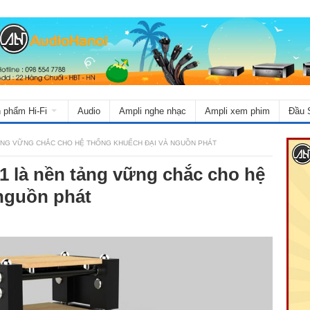
 phẩm Hi-Fi
Audio
Ampli nghe nhạc
Ampli xem phim
Đầu 
ẢNG VỮNG CHẮC CHO HỆ THỐNG KHUẾCH ĐẠI VÀ NGUỒN PHÁT
 là nền tảng vững chắc cho hệ
nguồn phát