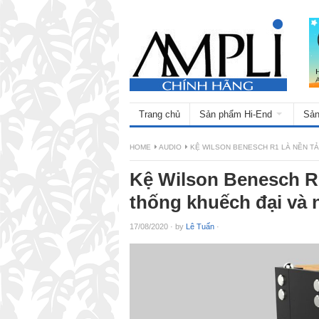
Trang chủ
Sản phẩm Hi-End
Sản
HOME
AUDIO
KỆ WILSON BENESCH R1 LÀ NỀN T
Kệ Wilson Benesch R1
thống khuếch đại và 
17/08/2020
·
by
Lê Tuấn
·