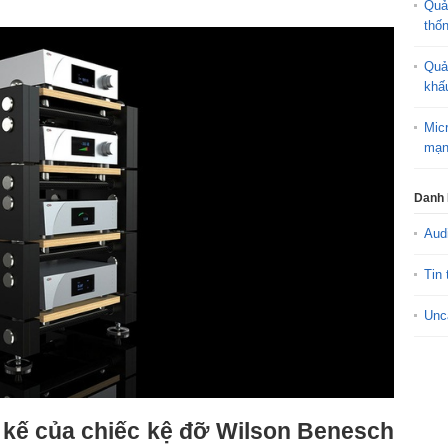
Quả
thố
Quả
khấ
Mic
mạn
Danh
Aud
Tin 
Unc
ết kế của chiếc kệ đỡ Wilson Benesch