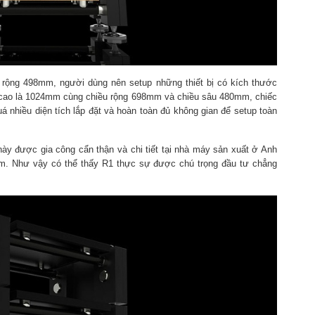
rộng 498mm, người dùng nên setup những thiết bị có kích thước
u cao là 1024mm cùng chiều rộng 698mm và chiều sâu 480mm, chiếc
 nhiều diện tích lắp đặt và hoàn toàn đủ không gian để setup toàn
 này được gia công cẩn thận và chi tiết tại nhà máy sản xuất ở Anh
m. Như vậy có thể thấy R1 thực sự được chú trọng đầu tư chẳng