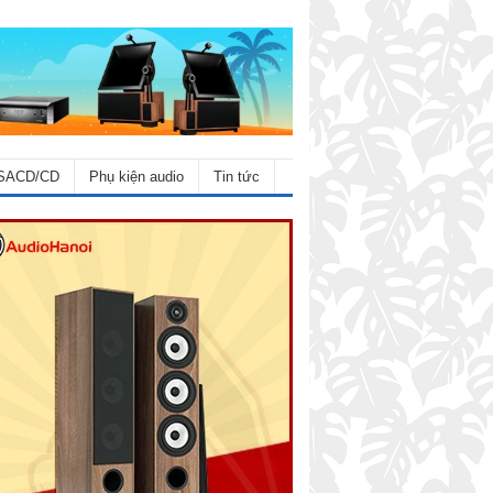
SACD/CD
Phụ kiện audio
Tin tức