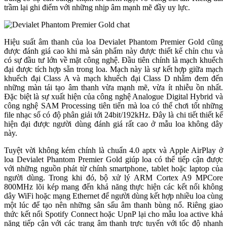
trầm lại ghi điểm với những nhịp âm mạnh mẽ đầy uy lực.
Hiệu suất âm thanh của loa Devialet Phantom Premier Gold cũng
được đánh giá cao khi mà sản phẩm này được thiết kế chỉn chu và
có sự đầu tư lớn về mặt công nghệ. Đầu tiên chính là mạch khuếch
đại được tích hợp sẵn trong loa. Mạch này là sự kết hợp giữa mạch
khuếch đại Class A và mạch khuếch đại Class D nhằm đem đến
những màn tái tạo âm thanh vừa mạnh mẽ, vừa ít nhiễu ồn nhất.
Đặc biệt là sự xuất hiện của công nghệ Analogue Digital Hybrid và
công nghệ SAM Processing tiên tiến mà loa có thể chơi tốt những
file nhạc số có độ phân giải tới 24bit/192kHz. Đây là chi tiết thiết kế
hiện đại được người dùng đánh giá rất cao ở mẫu loa không dây
này.
Tuyệt vời không kém chính là chuẩn 4.0 aptx và Apple AirPlay ở
loa Devialet Phantom Premier Gold giúp loa có thể tiếp cận được
với những nguồn phát từ chính smartphone, tablet hoặc laptop của
người dùng. Trong khi đó, bộ xử lý ARM Cortex A9 MPCore
800MHz lõi kép mang đến khả năng thực hiện các kết nối không
dây WiFi hoặc mạng Ethernet để người dùng kết hợp nhiều loa cùng
một lúc để tạo nên những sân sấu âm thanh bùng nổ. Riêng giao
thức kết nối Spotify Connect hoặc UpnP lại cho mẫu loa active khả
năng tiếp cận với các trang âm thanh trực tuyến với tốc độ nhanh