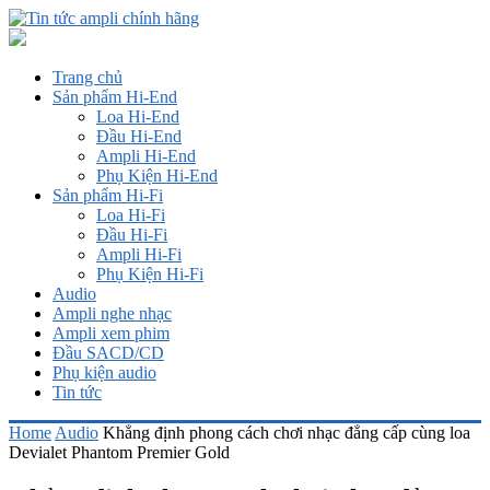
Trang chủ
Sản phẩm Hi-End
Loa Hi-End
Đầu Hi-End
Ampli Hi-End
Phụ Kiện Hi-End
Sản phẩm Hi-Fi
Loa Hi-Fi
Đầu Hi-Fi
Ampli Hi-Fi
Phụ Kiện Hi-Fi
Audio
Ampli nghe nhạc
Ampli xem phim
Đầu SACD/CD
Phụ kiện audio
Tin tức
Home
Audio
Khẳng định phong cách chơi nhạc đẳng cấp cùng loa
Devialet Phantom Premier Gold