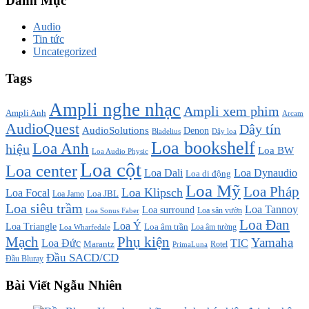
Danh Mục
Audio
Tin tức
Uncategorized
Tags
Ampli nghe nhạc
Ampli xem phim
Ampli Anh
Arcam
AudioQuest
Dây tín
AudioSolutions
Denon
Bladelius
Dây loa
Loa bookshelf
Loa Anh
hiệu
Loa BW
Loa Audio Physic
Loa cột
Loa center
Loa Dali
Loa Dynaudio
Loa di động
Loa Mỹ
Loa Pháp
Loa Klipsch
Loa Focal
Loa JBL
Loa Jamo
Loa siêu trầm
Loa Tannoy
Loa surround
Loa sân vườn
Loa Sonus Faber
Loa Đan
Loa Ý
Loa Triangle
Loa âm trần
Loa âm tường
Loa Wharfedale
Mạch
Phụ kiện
Yamaha
TIC
Loa Đức
Marantz
PrimaLuna
Rotel
Đầu SACD/CD
Đầu Bluray
Bài Viết Ngẫu Nhiên