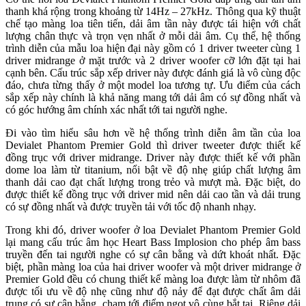
thanh khá rộng trong khoảng từ 14Hz – 27kHz. Thông qua kỹ thuật
chế tạo màng loa tiên tiến, dải âm tần này được tái hiện với chất
lượng chân thực và trọn vẹn nhất ở mỗi dải âm. Cụ thể, hệ thống
trình diễn của mẫu loa hiện đại này gồm có 1 driver tweeter cùng 1
driver midrange ở mặt trước và 2 driver woofer cỡ lớn đặt tại hai
cạnh bên. Cấu trúc sắp xếp driver này được đánh giá là vô cùng độc
đáo, chưa từng thấy ở một model loa tương tự. Ưu điểm của cách
sắp xếp này chính là khả năng mang tới dải âm có sự đồng nhất và
có góc hướng âm chính xác nhất tới tai người nghe.
Đi vào tìm hiểu sâu hơn về hệ thống trình diễn âm tần của loa
Devialet Phantom Premier Gold thì driver tweeter được thiết kế
đồng trục với driver midrange. Driver này được thiết kế với phần
dome loa làm từ titanium, nổi bật về độ nhẹ giúp chất lượng âm
thanh dải cao đạt chất lượng trong trẻo và mượt mà. Đặc biệt, do
được thiết kế đồng trục với driver mid nên dải cao tần và dải trung
có sự đồng nhất và được truyền tải với tốc độ nhanh nhạy.
Trong khi đó, driver woofer ở loa Devialet Phantom Premier Gold
lại mang cấu trúc âm học Heart Bass Implosion cho phép âm bass
truyền đến tai người nghe có sự cân bằng và dứt khoát nhất. Đặc
biệt, phần màng loa của hai driver woofer và một driver midrange ở
Premier Gold đều có chung thiết kế màng loa được làm từ nhôm đã
được tối ưu về độ nhẹ cũng như độ nảy để đạt được chất âm dải
trung có sự cân bằng, chạm tới điểm ngọt vô cùng bắt tai. Riêng dải