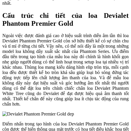
nhất.
Cấu trúc chi tiết của loa Devialet
Phantom Premier Gold
Ngoài việc được đánh giá cao ở hiệu suất trình diễn âm tần thì loa
Devialet Phantom Premier Gold còn sở hữu thiết kế có sự chỉn chu
và tỉ mỉ ở từng chi tiết. Vậy nên, có thể nói đây là một trong những
model loa không dây xuất sắc nhất của Phantom Series. Ưu điểm
đầu tiên trong tạo hình của mẫu loa này đó chính là hình khối gọn
nhẹ giúp người dùng có thể linh hoạt trong setup loa tại nhiều vị trí
khác nhau. Thùng loa mang kiểu dáng hình elip tròn trịa, mỗi cạnh
loa đều được thiết kế bo tròn khá sâu giúp loại bỏ sóng đứng tác
động trực tiếp lên chất lượng âm thanh của loa. Và để mẫu loa
không dây này đạt hiệu suất và góc hướng âm tốt nhất thì người
dùng có thể đặt loa trên chính chiếc chân loa Devialet Phantom
White Tree cũng do Devialet để đạt được hiệu quả âm thanh tốt
nhất. Thiết kế chân đế này cũng giúp loa ít chịu tác động của rung
chấn hơn.
Điểm nhấn trong tạo hình của loa Devialet Phantom Premier Gold
còn được thể hiện thông qua mặt trước có họa tiết điêu khắc họa tiết