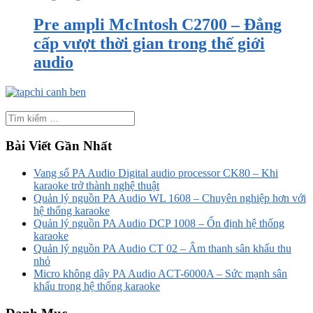
Pre ampli McIntosh C2700 – Đẳng
cấp vượt thời gian trong thế giới
audio
Bài Viết Gần Nhất
Vang số PA Audio Digital audio processor CK80 – Khi
karaoke trở thành nghệ thuật
Quản lý nguồn PA Audio WL 1608 – Chuyên nghiệp hơn với
hệ thống karaoke
Quản lý nguồn PA Audio DCP 1008 – Ổn định hệ thống
karaoke
Quản lý nguồn PA Audio CT 02 – Âm thanh sân khấu thu
nhỏ
Micro không dây PA Audio ACT-6000A – Sức mạnh sân
khấu trong hệ thống karaoke