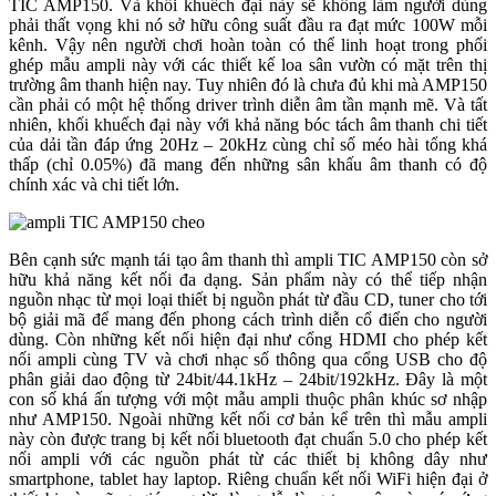
TIC AMP150. Và khối khuếch đại này sẽ không làm người dùng
phải thất vọng khi nó sở hữu công suất đầu ra đạt mức 100W mỗi
kênh. Vậy nên người chơi hoàn toàn có thể linh hoạt trong phối
ghép mẫu ampli này với các thiết kế loa sân vườn có mặt trên thị
trường âm thanh hiện nay. Tuy nhiên đó là chưa đủ khi mà AMP150
cần phải có một hệ thống driver trình diễn âm tần mạnh mẽ. Và tất
nhiên, khối khuếch đại này với khả năng bóc tách âm thanh chi tiết
của dải tần đáp ứng 20Hz – 20kHz cùng chỉ số méo hài tổng khá
thấp (chỉ 0.05%) đã mang đến những sân khấu âm thanh có độ
chính xác và chi tiết lớn.
Bên cạnh sức mạnh tái tạo âm thanh thì ampli TIC AMP150 còn sở
hữu khả năng kết nối đa dạng. Sản phẩm này có thể tiếp nhận
nguồn nhạc từ mọi loại thiết bị nguồn phát từ đầu CD, tuner cho tới
bộ giải mã để mang đến phong cách trình diễn cổ điển cho người
dùng. Còn những kết nối hiện đại như cổng HDMI cho phép kết
nối ampli cùng TV và chơi nhạc số thông qua cổng USB cho độ
phân giải dao động từ 24bit/44.1kHz – 24bit/192kHz. Đây là một
con số khá ấn tượng với một mẫu ampli thuộc phân khúc sơ nhập
như AMP150. Ngoài những kết nối cơ bản kể trên thì mẫu ampli
này còn được trang bị kết nối bluetooth đạt chuẩn 5.0 cho phép kết
nối ampli với các nguồn phát từ các thiết bị không dây như
smartphone, tablet hay laptop. Riêng chuẩn kết nối WiFi hiện đại ở