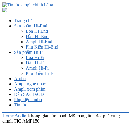
Trang chủ
Sản phẩm Hi-End
Loa Hi-End
Đầu Hi-End
Ampli Hi-End
Phụ Kiện Hi-End
Sản phẩm Hi-Fi
Loa Hi-Fi
Đầu Hi-Fi
Ampli Hi-Fi
Phụ Kiện Hi-Fi
Audio
Ampli nghe nhạc
Ampli xem phim
Đầu SACD/CD
Phụ kiện audio
Tin tức
Home
Audio
Không gian âm thanh Mỹ mang tính đột phá cùng
ampli TIC AMP150