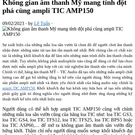
Không gian âm thanh Mỹ mang tính đột
phá cùng ampli TIC AMP150
09/02/2023
·
by
Lê Tuấn
·
Sự xuất hiện của những mẫu loa sân vườn là chưa đủ để người chơi âm thanh
nhận được những màn tái tạo âm tần mạnh mẽ nhất. Bởi chúng cần có chất xúc
tác là những khối khuếch đại để làm nên những màn trình diễn âm thanh chuẩn
mực nhất. Tuy nhiên, không phải audiophile nào cũng dễ dàng có thể lựa chọn
được một mẫu ampli phù hợp với các trải nghiệm âm thanh sân vườn của mình.
Chính vì thế, hãng âm thanh MỸ – TIC Audio đã tạo nên những mẫu ampli chất
lượng cao để gạt bỏ những lắng lo kể trên của người dùng. Một trong những
sản phẩm ampli mới nhất và được yêu thích nhất của hãng audio này chính là
ampli TIC AMP150
. Khối khuếch đại hai kênh này hứa hẹn sẽ tạo nên những
phút giây giải trí đúng nghĩa cho người dùng nhờ được ứng dụng những kỹ
thuật thiết kế tiên tiến nhất hiện nay.
Người dùng có thể kết hợp ampli TIC AMP150 cùng với chính
những mẫu loa sân vườn cũng của hãng loa TIC như: loa TIC GS3,
loa TIC GS4, loa TIC TFS12, loa TIC TFS25, loa TIC BPS5 hoặc
loa TIC ASP60,… để mở ra không gian âm thanh sân vườn đầy
hứng khởi. Thậm chí nếu người dùng muốn setup khối khuếch đại