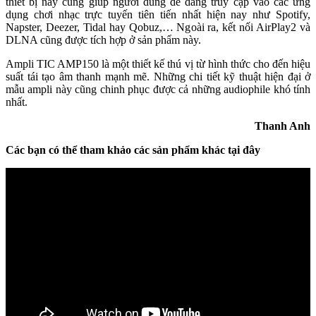
thiết bị này cũng giúp người dùng dễ dàng truy cập vào các ứng
dụng chơi nhạc trực tuyến tiên tiến nhất hiện nay như Spotify,
Napster, Deezer, Tidal hay Qobuz,… Ngoài ra, kết nối AirPlay2 và
DLNA cũng được tích hợp ở sản phẩm này.
Ampli TIC AMP150 là một thiết kế thú vị từ hình thức cho đến hiệu
suất tái tạo âm thanh mạnh mẽ. Những chi tiết kỹ thuật hiện đại ở
mẫu ampli này cũng chinh phục được cả những audiophile khó tính
nhất.
Thanh Anh
Các bạn có thể tham khảo các sản phẩm khác tại đây