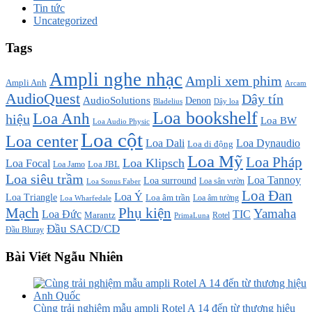
Tin tức
Uncategorized
Tags
Ampli nghe nhạc
Ampli xem phim
Ampli Anh
Arcam
AudioQuest
Dây tín
AudioSolutions
Denon
Bladelius
Dây loa
Loa bookshelf
Loa Anh
hiệu
Loa BW
Loa Audio Physic
Loa cột
Loa center
Loa Dali
Loa Dynaudio
Loa di động
Loa Mỹ
Loa Pháp
Loa Klipsch
Loa Focal
Loa JBL
Loa Jamo
Loa siêu trầm
Loa Tannoy
Loa surround
Loa sân vườn
Loa Sonus Faber
Loa Đan
Loa Ý
Loa Triangle
Loa âm trần
Loa âm tường
Loa Wharfedale
Mạch
Phụ kiện
Yamaha
TIC
Loa Đức
Marantz
PrimaLuna
Rotel
Đầu SACD/CD
Đầu Bluray
Bài Viết Ngẫu Nhiên
Cùng trải nghiệm mẫu ampli Rotel A 14 đến từ thương hiệu