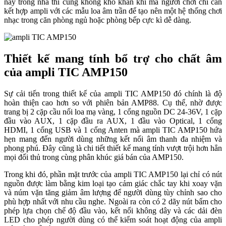
này trong nhà thì cũng không khó khăn khi mà người chơi chỉ cần
kết hợp ampli với các mẫu loa âm trần để tạo nên một hệ thống chơi
nhạc trong căn phòng ngủ hoặc phòng bếp cực kì dễ dàng.
Thiết kế mang tính bổ trợ cho chất âm
của ampli TIC AMP150
Sự cải tiến trong thiết kế của ampli TIC AMP150 đó chính là độ
hoàn thiện cao hơn so với phiên bản AMP88. Cụ thể, nhờ được
trang bị 2 cặp cầu nối loa mạ vàng, 1 cổng nguồn DC 24-36V, 1 cặp
đầu vào AUX, 1 cặp đầu ra AUX, 1 đầu vào Optical, 1 cổng
HDMI, 1 cổng USB và 1 cổng Anten mà ampli TIC AMP150 hứa
hẹn mang đến người dùng những kết nối âm thanh đa nhiệm và
phong phú. Đây cũng là chi tiết thiết kế mang tính vượt trội hơn hẳn
mọi đối thủ trong cùng phân khúc giá bán của AMP150.
Trong khi đó, phần mặt trước của ampli TIC AMP150 lại chỉ có nút
nguồn được làm bằng kim loại tạo cảm giác chắc tay khi xoay vặn
và núm vặn tăng giảm âm lượng để người dùng tùy chỉnh sao cho
phù hợp nhất với nhu cầu nghe. Ngoài ra còn có 2 dãy nút bấm cho
phép lựa chọn chế độ đầu vào, kết nối không dây và các dải đèn
LED cho phép người dùng có thể kiểm soát hoạt động của ampli