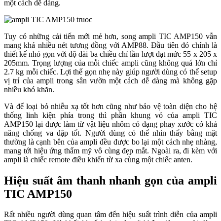
một cách dễ dàng.
Tuy có những cải tiến mới mẻ hơn, song ampli TIC AMP150 vẫn
mang khá nhiều nét tương đồng với AMP88. Đầu tiên đó chính là
thiết kế nhỏ gọn với độ dài ba chiều chỉ lần lượt đạt mức 55 x 205 x
205mm. Trọng lượng của mỗi chiếc ampli cũng không quá lớn chỉ
2.7 kg mỗi chiếc. Lợi thế gọn nhẹ này giúp người dùng có thể setup
vị trí của ampli trong sân vườn một cách dễ dàng mà không gặp
nhiều khó khăn.
Và để loại bỏ nhiễu xạ tốt hơn cũng như bảo vệ toàn diện cho hệ
thống linh kiện phía trong thì phần khung vỏ của ampli TIC
AMP150 lại được làm từ vật liệu nhôm có dạng phay xước có khả
năng chống va đập tốt. Người dùng có thể nhìn thấy bằng mặt
thường là cạnh bên của ampli đều được bo lại một cách nhẹ nhàng,
mang tới hiệu ứng thẩm mỹ vô cùng đẹp mắt. Ngoài ra, đi kèm với
ampli là chiếc remote điều khiển từ xa cùng một chiếc anten.
Hiệu suất âm thanh nhanh gọn của ampli
TIC AMP150
Rất nhiều người dùng quan tâm đến hiệu suất trình diễn của ampli