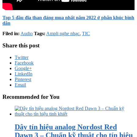
Top 5 đầu đĩa than đáng mua nhất năm 2022 ở phân khúc bình
dân
Filed in:
Audio
Tags:
Ampli nghe nhạc
,
TIC
Share this post
Twitter
Facebook
Google+
LinkedIn
Pinterest
Email
Recommended for You
Dây tín hiệu analog Nordost Red
Dawn 3 – Chuẩn kỹ thuật cho tín hiệu