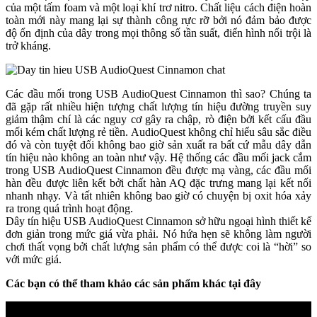
của một tấm foam và một loại khí trơ nitro. Chất liệu cách điện hoàn
toàn mới này mang lại sự thành công rực rỡ bởi nó đảm bảo được
độ ổn định của dây trong mọi thông số tần suất, điển hình nổi trội là
trở kháng.
Các đầu mối trong USB AudioQuest Cinnamon thì sao? Chúng ta
đã gặp rất nhiều hiện tượng chất lượng tín hiệu đường truyền suy
giảm thậm chí là các nguy cơ gây ra chập, rò điện bởi kết cấu đầu
mối kém chất lượng rẻ tiền. AudioQuest không chỉ hiểu sâu sắc điều
đó và còn tuyệt đối không bao giờ sản xuất ra bất cứ mẫu dây dẫn
tín hiệu nào không an toàn như vậy. Hệ thống các đầu mối jack cắm
trong USB AudioQuest Cinnamon đều được mạ vàng, các đầu mối
hàn đều được liên kết bởi chất hàn AQ đặc trưng mang lại kết nối
nhanh nhạy. Và tất nhiên không bao giờ có chuyện bị oxit hóa xảy
ra trong quá trình hoạt động.
Dây tín hiệu USB AudioQuest Cinnamon sở hữu ngoại hình thiết kế
đơn giản trong mức giá vừa phải. Nó hứa hẹn sẽ không làm người
chơi thất vọng bởi chất lượng sản phẩm có thể được coi là “hời” so
với mức giá.
Các bạn có thể tham khảo các sản phẩm khác tại đây