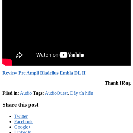
Review Pre Ampli Bladelius Embla DL II
Thanh Hồng
Filed in:
Audio
Tags:
AudioQuest
,
Dây tín hiệu
Share this post
Twitter
Facebook
Google+
LinkedIn