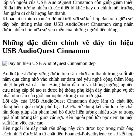
lớp vỏ ngoài của USB AudioQuest Cinnamon còn giúp giảm thiểu
tối đa hiện tượng nhiễu từ các thiết bị khác hay do chính môi trường
làm giảm đi chất lượng âm thanh.
Khoác trên mình màu áo đỏ nổi trội với sự kết hợp đan xen giữa sợi
dây bện thừng màu đen USB AudioQuest Cinnamon càng nhận
được nhiều hơn nữa sự yêu mến của những người tiêu dùng.
Những đặc điểm chính về dây tín hiệu
USB AudioQuest Cinnamon
AudioQuest đứng vững được trên sân chơi âm thanh trong suốt 40
năm qua cũng nhờ vào chính sự đam mê yêu nghề cộng thêm lòng
nhiệt huyết và cái tâm. Hãng luôn đầu tư và không ngừng nghiên
cứu nâng cấp để tạo ra được hệ thống phụ kiện dây dẫn phục vụ tốt
nhất nhu cầu của giới audiophile trong mọi mức giá.
Lõi dây của USB AudioQuest Cinnamon được làm từ chất liệu
đồng bên ngoài được phủ bạc 1.25%. Sử dụng kết cấu lõi dây chất
rắn đồng giúp sản phẩm loại bỏ được hiện tượng nhiễu xảy ra trong
quá trình tương tác giữa các sợi. Bên ngoài phủ lớp bạc đem lại hiệu
suất làm việc cực cao.
Bên ngoài lõi dây chất rắn đồng này còn được bọc trong một ống
cách nhiệt được làm từ chất liệu Foamed-Polyethylene có sự kết hợp