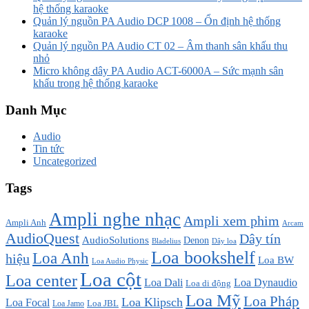
hệ thống karaoke
Quản lý nguồn PA Audio DCP 1008 – Ổn định hệ thống
karaoke
Quản lý nguồn PA Audio CT 02 – Âm thanh sân khấu thu
nhỏ
Micro không dây PA Audio ACT-6000A – Sức mạnh sân
khấu trong hệ thống karaoke
Danh Mục
Audio
Tin tức
Uncategorized
Tags
Ampli nghe nhạc
Ampli xem phim
Ampli Anh
Arcam
AudioQuest
Dây tín
AudioSolutions
Denon
Bladelius
Dây loa
Loa bookshelf
Loa Anh
hiệu
Loa BW
Loa Audio Physic
Loa cột
Loa center
Loa Dali
Loa Dynaudio
Loa di động
Loa Mỹ
Loa Pháp
Loa Klipsch
Loa Focal
Loa JBL
Loa Jamo