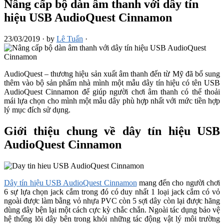
Nâng cấp bộ dàn âm thanh với dây tín
hiệu USB AudioQuest Cinnamon
23/03/2019
·
by
Lê Tuấn
·
AudioQuest – thương hiệu sản xuất âm thanh đến từ Mỹ đã bổ sung
thêm vào bộ sản phẩm nhà mình một mẫu dây tín hiệu có tên USB
AudioQuest Cinnamon để giúp người chơi âm thanh có thể thoải
mái lựa chọn cho mình một mẫu dây phù hợp nhất với mức tiền hợp
lý mục đích sử dụng.
Giới thiệu chung về dây tín hiệu USB
AudioQuest Cinnamon
Dây tín hiệu USB AudioQuest Cinnamon
mang đến cho người chơi
6 sự lựa chọn jack cắm trong đó có duy nhất 1 loại jack cắm có vỏ
ngoài được làm bằng vỏ nhựa PVC còn 5 sợi dây còn lại được hãng
dùng dây bện lại một cách cực kỳ chắc chắn. Ngoài tác dụng bảo vệ
hệ thống lõi dây bên trong khỏi những tác động vật lý môi trường