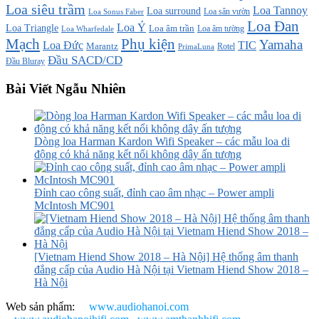
Loa siêu trầm
Loa Tannoy
Loa surround
Loa sân vườn
Loa Sonus Faber
Loa Đan
Loa Ý
Loa Triangle
Loa âm trần
Loa âm tường
Loa Wharfedale
Mạch
Phụ kiện
Yamaha
TIC
Loa Đức
Marantz
PrimaLuna
Rotel
Đầu SACD/CD
Đầu Bluray
Bài Viết Ngẫu Nhiên
Dòng loa Harman Kardon Wifi Speaker – các mẫu loa di
động có khả năng kết nổi không dây ấn tượng
Đỉnh cao công suất, đỉnh cao âm nhạc – Power ampli
McIntosh MC901
[Vietnam Hiend Show 2018 – Hà Nội] Hệ thống âm thanh
đẳng cấp của Audio Hà Nội tại Vietnam Hiend Show 2018 –
Hà Nội
Web sản phẩm:
www.audiohanoi.com