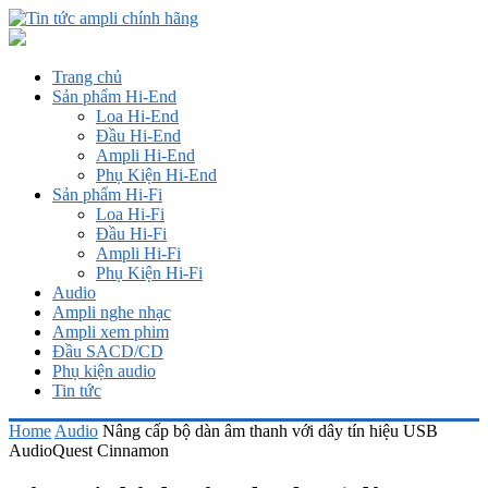
Trang chủ
Sản phẩm Hi-End
Loa Hi-End
Đầu Hi-End
Ampli Hi-End
Phụ Kiện Hi-End
Sản phẩm Hi-Fi
Loa Hi-Fi
Đầu Hi-Fi
Ampli Hi-Fi
Phụ Kiện Hi-Fi
Audio
Ampli nghe nhạc
Ampli xem phim
Đầu SACD/CD
Phụ kiện audio
Tin tức
Home
Audio
Nâng cấp bộ dàn âm thanh với dây tín hiệu USB
AudioQuest Cinnamon