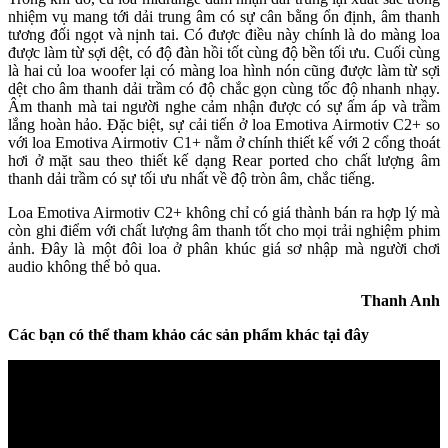
nhiệm vụ mang tới dải trung âm có sự cân bằng ổn định, âm thanh
tương đối ngọt và nịnh tai. Có được điều này chính là do màng loa
được làm từ sợi dệt, có độ đàn hồi tốt cùng độ bền tối ưu. Cuối cùng
là hai củ loa woofer lại có màng loa hình nón cũng được làm từ sợi
dệt cho âm thanh dải trầm có độ chắc gọn cùng tốc độ nhanh nhạy.
Âm thanh mà tai người nghe cảm nhận được có sự ấm áp và trầm
lắng hoàn hảo. Đặc biệt, sự cải tiến ở loa Emotiva Airmotiv C2+ so
với loa Emotiva Airmotiv C1+ nằm ở chính thiết kế với 2 cổng thoát
hơi ở mặt sau theo thiết kế dạng Rear ported cho chất lượng âm
thanh dải trầm có sự tối ưu nhất về độ tròn âm, chắc tiếng.
Loa Emotiva Airmotiv C2+ không chỉ có giá thành bán ra hợp lý mà
còn ghi điểm với chất lượng âm thanh tốt cho mọi trải nghiệm phim
ảnh. Đây là một đôi loa ở phân khúc giá sơ nhập mà người chơi
audio không thể bỏ qua.
Thanh Anh
Các bạn có thể tham khảo các sản phẩm khác tại đây