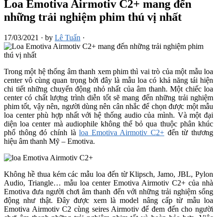
Loa Emotiva Airmotiv C2+ mang đến
những trải nghiệm phim thú vị nhất
17/03/2021
·
by
Lê Tuấn
·
Trong một hệ thống âm thanh xem phim thì vai trò của một mẫu loa
center vô cùng quan trọng bởi đây là mẫu loa có khả năng tái hiện
chi tiết những chuyển động nhỏ nhất của âm thanh. Một chiếc loa
center có chất lượng trình diễn tốt sẽ mang đến những trải nghiệm
phim tốt, vậy nên, người dùng nên cân nhắc để chọn được một mẫu
loa center phù hợp nhất với hệ thống audio của mình. Và một đại
diện loa center mà audiophile không thể bỏ qua thuộc phân khúc
phổ thông đó chính là
loa Emotiva Airmotiv C2+
đến từ thương
hiệu âm thanh Mỹ – Emotiva.
Không hề thua kém các mẫu loa đến từ Klipsch, Jamo, JBL, Pylon
Audio, Triangle… mẫu loa center Emotiva Airmotiv C2+ của nhà
Emotiva đưa người chơi âm thanh đến với những trải nghiệm sống
động như thật. Đây được xem là model nâng cấp từ mẫu loa
Emotiva Airmotiv C2 cùng seires Airmotiv để đem đến cho người