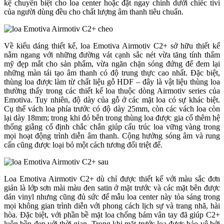
kệ chuyên biệt cho loa center hoặc đặt ngay chính dưới chiếc tivi
của người dùng đều cho chất lượng âm thanh tiêu chuẩn.
Về kiểu dáng thiết kế, loa Emotiva Airmotiv C2+ sở hữu thiết kế
nằm ngang với những đường vát cạnh sắc nét vừa tăng tính thẩm
mỹ đẹp mắt cho sản phẩm, vừa ngăn chặn sóng đứng để đem lại
những màn tái tạo âm thanh có độ trung thực cao nhất. Đặc biệt,
thùng loa được làm từ chất liệu gỗ HDF – đây là vật liệu thùng loa
thường thấy trong các thiết kế loa thuộc dòng Airmotiv series của
Emotiva. Tuy nhiên, độ dày của gỗ ở các mặt loa có sự khác biệt.
Cụ thể vách loa phía trước có độ dày 25mm, còn các vách loa còn
lại dày 18mm; trong khi đó bên trong thùng loa được gia cố thêm hệ
thống giằng cố định chắc chắn giúp cấu trúc loa vững vàng trong
mọi hoạt động trình diễn âm thanh. Cộng hưởng sóng âm và rung
cấn cũng được loại bỏ một cách tương đối triệt để.
Loa Emotiva Airmotiv C2+ dù chỉ được thiết kế với màu sắc đơn
giản là lớp sơn mài màu đen satin ở mặt trước và các mặt bên được
dán vinyl nhưng cũng đủ sức để mẫu loa center này tỏa sáng trong
mọi không gian trình diễn với phong cách lịch sự và trang nhã, hài
hòa. Đặc biệt, với phần bề mặt loa chống bám vân tay đã giúp C2+
luôn bền đẹp với thời gian. Trong khi mặt trước loa được bảo vệ bởi