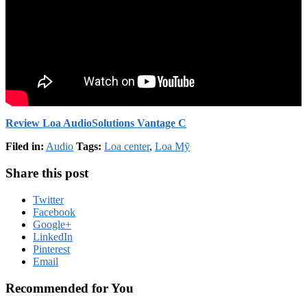
Review Loa AudioSolutions Vantage C
Filed in:
Audio
Tags:
Loa center
,
Loa Mỹ
Share this post
Twitter
Facebook
Google+
LinkedIn
Pinterest
Email
Recommended for You