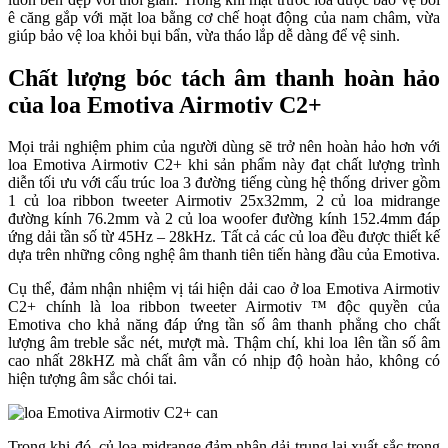
ê căng gắp với mặt loa bằng cơ chế hoạt động của nam châm, vừa
giúp bảo vệ loa khỏi bụi bẩn, vừa tháo lắp dễ dàng để vệ sinh.
Chất lượng bóc tách âm thanh hoàn hảo
của loa Emotiva Airmotiv C2+
Mọi trải nghiệm phim của người dùng sẽ trở nên hoàn hảo hơn với
loa Emotiva Airmotiv C2+ khi sản phẩm này đạt chất lượng trình
diễn tối ưu với cấu trúc loa 3 đường tiếng cùng hệ thống driver gồm
1 củ loa ribbon tweeter Airmotiv 25x32mm, 2 củ loa midrange
đường kính 76.2mm và 2 củ loa woofer đường kính 152.4mm đáp
ứng dải tần số từ 45Hz – 28kHz. Tất cả các củ loa đều được thiết kế
dựa trên những công nghệ âm thanh tiên tiến hàng đầu của Emotiva.
Cụ thể, đảm nhận nhiệm vị tái hiện dải cao ở loa Emotiva Airmotiv
C2+ chính là loa ribbon tweeter Airmotiv ™ độc quyền của
Emotiva cho khả năng đáp ứng tần số âm thanh phẳng cho chất
lượng âm treble sắc nét, mượt mà. Thậm chí, khi loa lên tần số âm
cao nhất 28kHZ mà chất âm vẫn có nhịp độ hoàn hảo, không có
hiện tượng âm sắc chói tai.
Trong khi đó, củ loa midrange đảm nhận dải trung lại xuất sắc trong