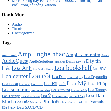
Micro không dây PA Audio ACT-6000A – Sức mạnh sân
khấu trong hệ thống karaoke
Danh Mục
Audio
Tin tức
Uncategorized
Tags
Ampli nghe nhạc
Ampli xem phim
Ampli Anh
Arcam
AudioQuest
Dây tín
AudioSolutions
Denon
Bladelius
Dây loa
Loa bookshelf
Loa Anh
hiệu
Loa BW
Loa Audio Physic
Loa cột
Loa center
Loa Dali
Loa Dynaudio
Loa di động
Loa Mỹ
Loa Pháp
Loa Klipsch
Loa Focal
Loa JBL
Loa Jamo
Loa siêu trầm
Loa Tannoy
Loa surround
Loa sân vườn
Loa Sonus Faber
Loa Đan
Loa Ý
Loa Triangle
Loa âm trần
Loa âm tường
Loa Wharfedale
Mạch
Phụ kiện
Yamaha
TIC
Loa Đức
Marantz
PrimaLuna
Rotel
Đầu SACD/CD
Đầu Bluray