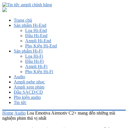
Trang chủ
Sản phẩm Hi-End
Loa Hi-End
Đầu Hi-End
Ampli Hi-End
Phụ Kiện Hi-End
Sản phẩm Hi-Fi
Loa Hi-Fi
Đầu Hi-Fi
Ampli Hi-Fi
Phụ Kiện Hi-Fi
Audio
Ampli nghe nhạc
Ampli xem phim
Đầu SACD/CD
Phụ kiện audio
Tin tức
Home
Audio
Loa Emotiva Airmotiv C2+ mang đến những trải
nghiệm phim thú vị nhất