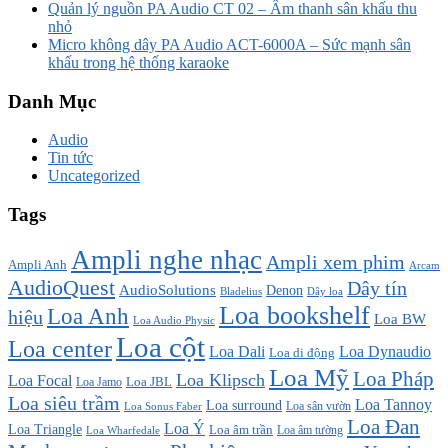
Quản lý nguồn PA Audio CT 02 – Âm thanh sân khấu thu
nhỏ
Micro không dây PA Audio ACT-6000A – Sức mạnh sân
khấu trong hệ thống karaoke
Danh Mục
Audio
Tin tức
Uncategorized
Tags
Ampli nghe nhạc
Ampli xem phim
Ampli Anh
Arcam
AudioQuest
Dây tín
AudioSolutions
Denon
Bladelius
Dây loa
Loa bookshelf
Loa Anh
hiệu
Loa BW
Loa Audio Physic
Loa cột
Loa center
Loa Dali
Loa Dynaudio
Loa di động
Loa Mỹ
Loa Pháp
Loa Klipsch
Loa Focal
Loa JBL
Loa Jamo
Loa siêu trầm
Loa Tannoy
Loa surround
Loa sân vườn
Loa Sonus Faber
Loa Đan
Loa Ý
Loa Triangle
Loa âm trần
Loa âm tường
Loa Wharfedale