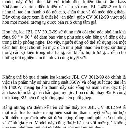
model này được thiết kế với trình điều khiển tần số âm bass
304.8mm và trình điều khiển nén tần số cao JBL 2408-2 có khả
năng tái tạo âm thanh ở độ nét cao, chân thực và độ méo tiếng thấp.
Đây cũng được xem là thiết kế “ăn tiền” giúp CV 3012-99 vượt trội
hơn mọi model tương tự được bán ra ở cùng tầm giá.
Hơn hết, loa JBL CV 3012-99 sử dụng một còi cho góc phủ âm khá
rộng 90 ° × 90 ° để đảm bảo vùng phủ sóng cân bằng và đồng đều
trong khắp phòng nghe. Do vậy, người dùng có thể sử dụng loa một
cách linh hoạt cho nhiều mục đích như phát nhạc nền hoặc sử dụng
trong các sự kiện trong nhà hàng, sân khấu, hội trường… đều cho
những trải nghiệm âm thanh vô cùng tuyệt vời.
Không thể bỏ qua ở mẫu loa karaoke JBL CV 3012-99 đó chính là
việc sản phẩm này sở hữu công suất 350W và công suất cực đại lên
tới 1400W, mang lại âm thanh đầy sức sống và mạnh mẽ, đặc biệt
âm bass trầm lắng mà chắc gọn, uy lực. Loa có độ nhạy 95dB cùng
trở kháng 8Ω nên cũng không quá kén phối ghép.
Bằng những ưu điểm kể trên có thể thấy loa JBL CV 3012-99 là
một mẫu loa karaoke mang hiệu suất âm thanh tuyệt vời, phù hợp
với nhiều mục đích nên rất được cộng đồng audiophile ưa chuộng
và đánh giá cao. Model này cũng được bán ra với mức giá không
quá cao, phù hợp với chi phí đầu tư của mọi người dùng.