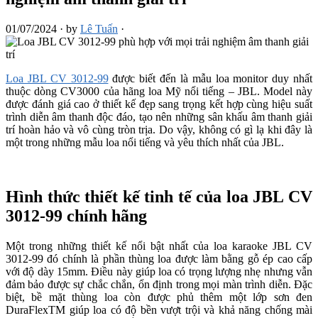
01/07/2024
·
by
Lê Tuấn
·
Loa JBL CV 3012-99
được biết đến là mẫu loa monitor duy nhất
thuộc dòng CV3000 của hãng loa Mỹ nổi tiếng – JBL. Model này
được đánh giá cao ở thiết kế đẹp sang trọng kết hợp cùng hiệu suất
trình diễn âm thanh độc đáo, tạo nên những sân khấu âm thanh giải
trí hoàn hảo và vô cùng tròn trịa. Do vậy, không có gì lạ khi đây là
một trong những mẫu loa nổi tiếng và yêu thích nhất của JBL.
Hình thức thiết kế tinh tế của loa JBL CV
3012-99 chính hãng
Một trong những thiết kế nổi bật nhất của loa karaoke JBL CV
3012-99 đó chính là phần thùng loa được làm bằng gỗ ép cao cấp
với độ dày 15mm. Điều này giúp loa có trọng lượng nhẹ nhưng vẫn
đảm bảo được sự chắc chắn, ổn định trong mọi màn trình diễn. Đặc
biệt, bề mặt thùng loa còn được phủ thêm một lớp sơn đen
DuraFlexTM giúp loa có độ bền vượt trội và khả năng chống mài