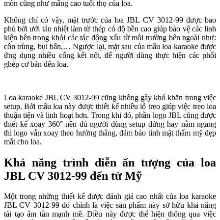
mòn cũng như mâng cao tuổi thọ của loa.
Không chỉ có vậy, mặt trước của loa JBL CV 3012-99 được bao
phủ bởi ưới tản nhiệt làm từ thép có độ bền cao giúp bảo vệ các linh
kiện bên trong khỏi các tác động xấu từ môi trường bên ngoài như:
côn trùng, bụi bẩn,… Ngược lại, mặt sau của mẫu loa karaoke được
ứng dụng nhiều cổng kết nối, để người dùng thực hiện các phối
ghép cơ bản đến loa.
Loa karaoke JBL CV 3012-99 cũng không gây khó khăn trong việc
setup. Bởi mẫu loa này được thiết kế nhiều lỗ treo giúp việc treo loa
thuận tiện và linh hoạt hơn. Trong khi đó, phần logo JBL cũng được
thiết kế xoay 360° nên dù người dùng setup đứng hay nằm ngang
thì logo vẫn xoay theo hướng thẳng, đảm bảo tính mặt thẩm mỹ đẹp
mắt cho loa.
Khả năng trình diễn ấn tượng của loa
JBL CV 3012-99 đến từ Mỹ
Một trong những thiết kế được đánh giá cao nhất của loa karaoke
JBL CV 3012-99 đó chính là việc sản phẩm này sở hữu khả năng
tái tạo âm tần mạnh mẽ. Điều này được thể hiện thông qua việc