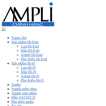
Trang chủ
Sản phẩm Hi-End
Loa Hi-End
Đầu Hi-End
Ampli Hi-End
Phụ Kiện Hi-End
Sản phẩm Hi-Fi
Loa Hi-Fi
Đầu Hi-Fi
Ampli Hi-Fi
Phụ Kiện Hi-Fi
Audio
Ampli nghe nhạc
Ampli xem phim
Đầu SACD/CD
Phụ kiện audio
Tin tức