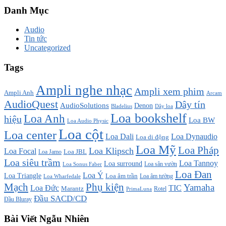
Danh Mục
Audio
Tin tức
Uncategorized
Tags
Ampli nghe nhạc
Ampli xem phim
Ampli Anh
Arcam
AudioQuest
Dây tín
AudioSolutions
Denon
Bladelius
Dây loa
Loa bookshelf
Loa Anh
hiệu
Loa BW
Loa Audio Physic
Loa cột
Loa center
Loa Dali
Loa Dynaudio
Loa di động
Loa Mỹ
Loa Pháp
Loa Klipsch
Loa Focal
Loa JBL
Loa Jamo
Loa siêu trầm
Loa Tannoy
Loa surround
Loa sân vườn
Loa Sonus Faber
Loa Đan
Loa Ý
Loa Triangle
Loa âm trần
Loa âm tường
Loa Wharfedale
Mạch
Phụ kiện
Yamaha
TIC
Loa Đức
Marantz
PrimaLuna
Rotel
Đầu SACD/CD
Đầu Bluray
Bài Viết Ngẫu Nhiên