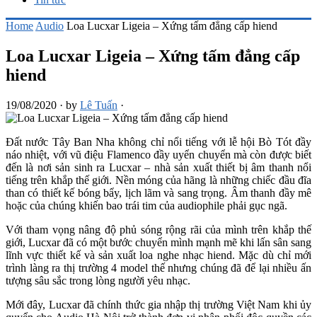
Home
Audio
Loa Lucxar Ligeia – Xứng tấm đẳng cấp hiend
Loa Lucxar Ligeia – Xứng tấm đẳng cấp
hiend
19/08/2020
·
by
Lê Tuấn
·
Đất nước Tây Ban Nha không chỉ nổi tiếng với lễ hội Bò Tót đầy
náo nhiệt, với vũ điệu Flamenco đầy uyển chuyển mà còn được biết
đến là nơi sản sinh ra Lucxar – nhà sản xuất thiết bị âm thanh nổi
tiếng trên khắp thế giới. Nền móng của hãng là những chiếc đầu đĩa
than có thiết kế bóng bẩy, lịch lãm và sang trọng. Âm thanh đầy mê
hoặc của chúng khiến bao trái tim của audiophile phải gục ngã.
Với tham vọng nâng độ phủ sóng rộng rãi của mình trên khắp thế
giới, Lucxar đã có một bước chuyển mình mạnh mẽ khi lấn sân sang
lĩnh vực thiết kế và sản xuất loa nghe nhạc hiend. Mặc dù chỉ mới
trình làng ra thị trường 4 model thế nhưng chúng đã để lại nhiều ấn
tượng sâu sắc trong lòng người yêu nhạc.
Mới đây, Lucxar đã chính thức gia nhập thị trường Việt Nam khi ủy