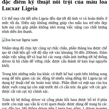
đặc điểm kỹ thuật nổi trội của mẫu loa
Lucxar Ligeia
Có thể mọi chi tiết trên Ligeia đều đạt tới độ tinh vi và hoàn thiện ở
mức tối đa. Điều này không những giúp cho mẫu loa trở nên đẹp
hơn mà còn góp phần không nhỏ trong việc nâng cao chất lượng
trình diễn âm thanh.
Nhằm tăng độ chịu lực cùng sự chắc chắn, phần thùng loa được chế
tạo từ chất liệu gỗ với độ dày rơi vào khoảng 50 đến 200mm. Đảm
nhận việc nâng đỡ và loại bỏ các rung chấn ảnh hưởng tới hệ thống
driver là bộ chân đế vững chắc được cấu thành từ kim loại nguyên
khối.
Trong khi những mẫu loa khác có thiết kế hai cạnh bên không song
song để tiêu giảm các tác động từ nhiễu sóng đứng thì Ligeia lại sử
dụng kỹ thuật chế tác hoàn toác khác. Phần đỉnh và mặt sau của loa
được vuốt cong lại còn mặt trước thì có cấu trúc đa giác với các góc
được cắt vát cực kỳ chính xác.
Toàn bộ hệ thống driver và cổng phản hồi bass được bố trí ở phía
trước còn mặt sau vẫn là vị trí quen thuộc được dùng để trang bị các
cọc đấu loa. Hệ thống driver trên Ligeia bao gồm: 1 driver tweeter