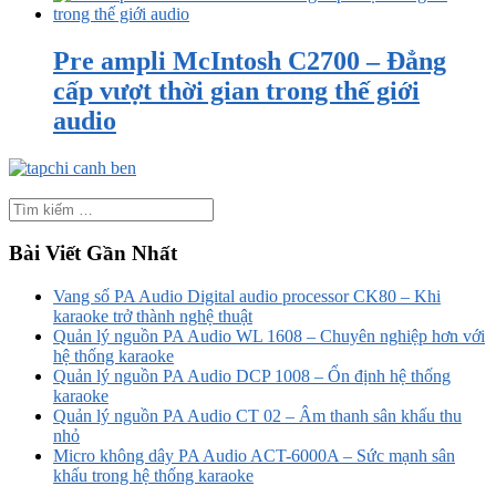
Pre ampli McIntosh C2700 – Đẳng
cấp vượt thời gian trong thế giới
audio
Bài Viết Gần Nhất
Vang số PA Audio Digital audio processor CK80 – Khi
karaoke trở thành nghệ thuật
Quản lý nguồn PA Audio WL 1608 – Chuyên nghiệp hơn với
hệ thống karaoke
Quản lý nguồn PA Audio DCP 1008 – Ổn định hệ thống
karaoke
Quản lý nguồn PA Audio CT 02 – Âm thanh sân khấu thu
nhỏ
Micro không dây PA Audio ACT-6000A – Sức mạnh sân
khấu trong hệ thống karaoke