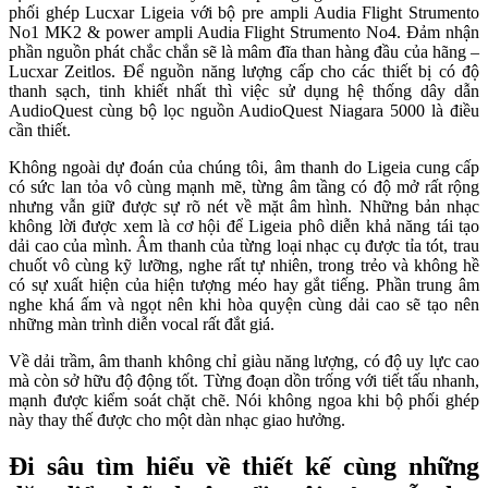
phối ghép Lucxar Ligeia với bộ pre ampli Audia Flight Strumento
No1 MK2 & power ampli Audia Flight Strumento No4. Đảm nhận
phần nguồn phát chắc chắn sẽ là mâm đĩa than hàng đầu của hãng –
Lucxar Zeitlos. Để nguồn năng lượng cấp cho các thiết bị có độ
thanh sạch, tinh khiết nhất thì việc sử dụng hệ thống dây dẫn
AudioQuest cùng bộ lọc nguồn AudioQuest Niagara 5000 là điều
cần thiết.
Không ngoài dự đoán của chúng tôi, âm thanh do Ligeia cung cấp
có sức lan tỏa vô cùng mạnh mẽ, từng âm tầng có độ mở rất rộng
nhưng vẫn giữ được sự rõ nét về mặt âm hình. Những bản nhạc
không lời được xem là cơ hội để Ligeia phô diễn khả năng tái tạo
dải cao của mình. Âm thanh của từng loại nhạc cụ được tỉa tót, trau
chuốt vô cùng kỹ lưỡng, nghe rất tự nhiên, trong trẻo và không hề
có sự xuất hiện của hiện tượng méo hay gắt tiếng. Phần trung âm
nghe khá ấm và ngọt nên khi hòa quyện cùng dải cao sẽ tạo nên
những màn trình diễn vocal rất đắt giá.
Về dải trầm, âm thanh không chỉ giàu năng lượng, có độ uy lực cao
mà còn sở hữu độ động tốt. Từng đoạn dồn trống với tiết tấu nhanh,
mạnh được kiểm soát chặt chẽ. Nói không ngoa khi bộ phối ghép
này thay thế được cho một dàn nhạc giao hưởng.
Đi sâu tìm hiểu về thiết kế cùng những