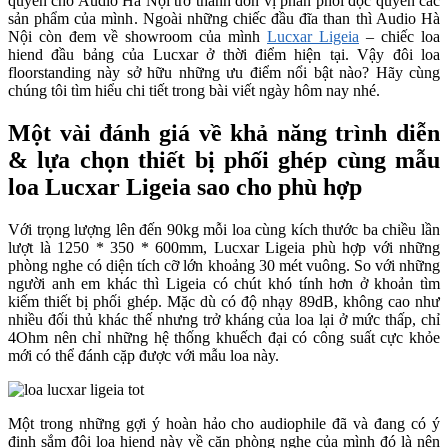
quyển cho Audio Hà Nội trở thành đơn vị phân phối độc quyền các
sản phẩm của mình. Ngoài những chiếc đầu đĩa than thì Audio Hà
Nội còn đem về showroom của mình
Lucxar Ligeia
– chiếc loa
hiend đầu bảng của Lucxar ở thời điểm hiện tại. Vậy đôi loa
floorstanding này sở hữu những ưu điểm nổi bật nào? Hãy cùng
chúng tôi tìm hiểu chi tiết trong bài viết ngày hôm nay nhé.
Một vài đánh giá về khả năng trình diễn
& lựa chọn thiết bị phối ghép cùng mẫu
loa Lucxar Ligeia sao cho phù hợp
Với trọng lượng lên đến 90kg mỗi loa cùng kích thước ba chiều lần
lượt là 1250 * 350 * 600mm, Lucxar Ligeia phù hợp với những
phòng nghe có diện tích cỡ lớn khoảng 30 mét vuông. So với những
người anh em khác thì Ligeia có chút khó tính hơn ở khoản tìm
kiếm thiết bị phối ghép. Mặc dù có độ nhạy 89dB, không cao như
nhiều đối thủ khác thế nhưng trở kháng của loa lại ở mức thấp, chỉ
4Ohm nên chỉ những hệ thống khuếch đại có công suất cực khỏe
mới có thể đánh cặp được với mẫu loa này.
Một trong những gợi ý hoàn hảo cho audiophile đã và đang có ý
định sắm đôi loa hiend này về căn phòng nghe của mình đó là nên