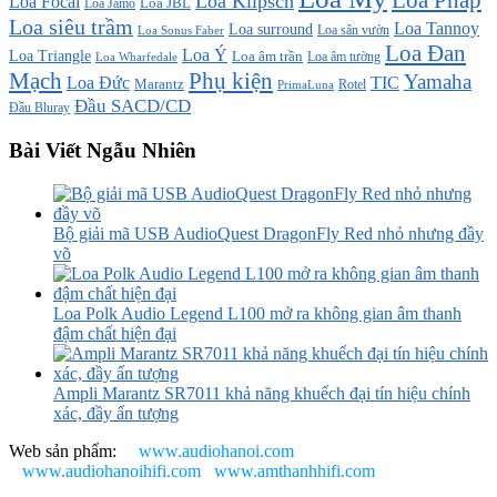
Loa Pháp
Loa Klipsch
Loa Focal
Loa JBL
Loa Jamo
Loa siêu trầm
Loa Tannoy
Loa surround
Loa sân vườn
Loa Sonus Faber
Loa Đan
Loa Ý
Loa Triangle
Loa âm trần
Loa âm tường
Loa Wharfedale
Mạch
Phụ kiện
Yamaha
TIC
Loa Đức
Marantz
PrimaLuna
Rotel
Đầu SACD/CD
Đầu Bluray
Bài Viết Ngẫu Nhiên
Bộ giải mã USB AudioQuest DragonFly Red nhỏ nhưng đầy
võ
Loa Polk Audio Legend L100 mở ra không gian âm thanh
đậm chất hiện đại
Ampli Marantz SR7011 khả năng khuếch đại tín hiệu chính
xác, đầy ấn tượng
Web sản phẩm:
www.audiohanoi.com
www.audiohanoihifi.com
www.amthanhhifi.com