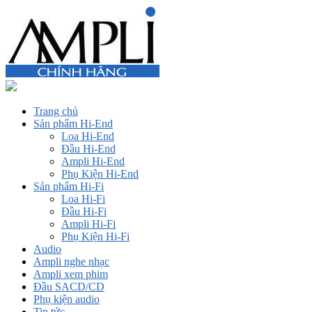
Trang chủ
Sản phẩm Hi-End
Loa Hi-End
Đầu Hi-End
Ampli Hi-End
Phụ Kiện Hi-End
Sản phẩm Hi-Fi
Loa Hi-Fi
Đầu Hi-Fi
Ampli Hi-Fi
Phụ Kiện Hi-Fi
Audio
Ampli nghe nhạc
Ampli xem phim
Đầu SACD/CD
Phụ kiện audio
Tin tức