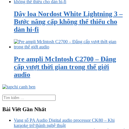
Dây loa Nordost White Lightning 3 –
Bước nâng cấp không thể thiếu cho
dàn hi-fi
Pre ampli McIntosh C2700 – Đẳng
cấp vượt thời gian trong thế giới
audio
Bài Viết Gần Nhất
Vang số PA Audio Digital audio processor CK80 – Khi
karaoke trở thành nghệ thuật