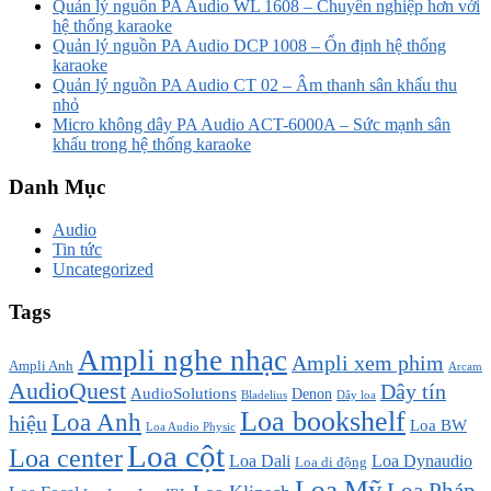
Quản lý nguồn PA Audio WL 1608 – Chuyên nghiệp hơn với
hệ thống karaoke
Quản lý nguồn PA Audio DCP 1008 – Ổn định hệ thống
karaoke
Quản lý nguồn PA Audio CT 02 – Âm thanh sân khấu thu
nhỏ
Micro không dây PA Audio ACT-6000A – Sức mạnh sân
khấu trong hệ thống karaoke
Danh Mục
Audio
Tin tức
Uncategorized
Tags
Ampli nghe nhạc
Ampli xem phim
Ampli Anh
Arcam
AudioQuest
Dây tín
AudioSolutions
Denon
Bladelius
Dây loa
Loa bookshelf
Loa Anh
hiệu
Loa BW
Loa Audio Physic
Loa cột
Loa center
Loa Dali
Loa Dynaudio
Loa di động
Loa Mỹ