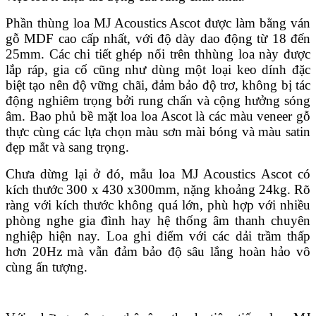
Phần thùng loa MJ Acoustics Ascot được làm bằng ván
gỗ MDF cao cấp nhất, với độ dày dao động từ 18 đến
25mm. Các chi tiết ghép nối trên thhùng loa này được
lắp ráp, gia cố cũng như dùng một loại keo dính đặc
biệt tạo nên độ vững chãi, đảm bảo độ trơ, không bị tác
động nghiêm trọng bởi rung chấn và cộng hưởng sóng
âm. Bao phủ bề mặt loa loa Ascot là các màu veneer gỗ
thực cùng các lựa chọn màu sơn mài bóng và màu satin
đẹp mắt và sang trọng.
Chưa dừng lại ở đó, mẫu loa MJ Acoustics Ascot có
kích thước 300 x 430 x300mm, nặng khoảng 24kg. Rõ
ràng với kích thước không quá lớn, phù hợp với nhiều
phòng nghe gia đình hay hệ thống âm thanh chuyên
nghiệp hiện nay. Loa ghi điểm với các dải trầm thấp
hơn 20Hz mà vẫn đảm bảo độ sâu lắng hoàn hảo vô
cùng ấn tượng.