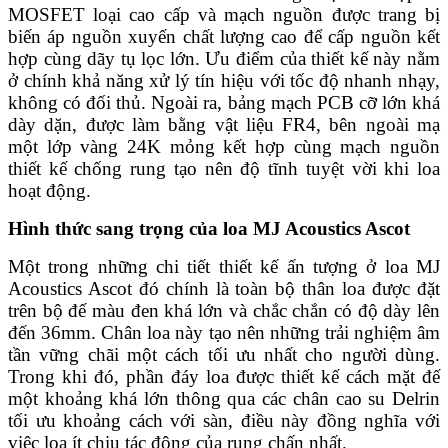
MOSFET loại cao cấp và mạch nguồn được trang bị
biến áp nguồn xuyến chất lượng cao để cấp nguồn kết
hợp cùng dãy tụ lọc lớn. Ưu điểm của thiết kế này nằm
ở chính khả năng xử lý tín hiệu với tốc độ nhanh nhạy,
không có đối thủ. Ngoài ra, bảng mạch PCB cỡ lớn khá
dày dặn, được làm bằng vật liệu FR4, bên ngoài mạ
một lớp vàng 24K mỏng kết hợp cùng mạch nguồn
thiết kế chống rung tạo nên độ tĩnh tuyệt vời khi loa
hoạt động.
Hình thức sang trọng của loa MJ Acoustics Ascot
Một trong những chi tiết thiết kế ấn tượng ở loa MJ
Acoustics Ascot đó chính là toàn bộ thân loa được đặt
trên bộ đế màu đen khá lớn và chắc chắn có độ dày lên
đến 36mm. Chân loa này tạo nên những trải nghiệm âm
tần vững chãi một cách tối ưu nhất cho người dùng.
Trong khi đó, phần đáy loa được thiết kế cách mặt đế
một khoảng khá lớn thông qua các chân cao su Delrin
tối ưu khoảng cách với sàn, điều này đồng nghĩa với
việc loa ít chịu tác động của rung chấn nhất.