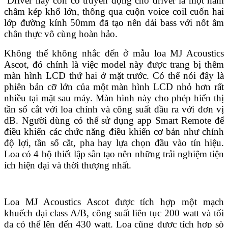
Driver này còn có truyền động cho driver là một nam
châm kép khổ lớn, thông qua cuộn voice coil cuốn hai
lớp đường kính 50mm đã tạo nên dải bass với nốt âm
chân thực vô cùng hoàn hảo.
Không thể không nhắc đến ở mẫu loa MJ Acoustics
Ascot, đó chính là việc model này được trang bị thêm
màn hình LCD thứ hai ở mặt trước. Có thể nói đây là
phiên bản cỡ lớn của một màn hình LCD nhỏ hơn rất
nhiều tại mặt sau máy. Màn hình này cho phép hiển thị
tần số cắt với loa chính và công suất đầu ra với đơn vị
dB. Người dùng có thể sử dụng app Smart Remote để
điều khiển các chức năng điều khiển cơ bản như chỉnh
độ lợi, tần số cắt, pha hay lựa chọn đầu vào tín hiệu.
Loa có 4 bộ thiết lập sẵn tạo nên những trải nghiệm tiện
ích hiện đại và thời thượng nhất.
Loa MJ Acoustics Ascot được tích hợp một mạch
khuếch đại class A/B, công suất liên tục 200 watt và tối
đa có thể lên đến 430 watt. Loa cũng được tích hợp sò