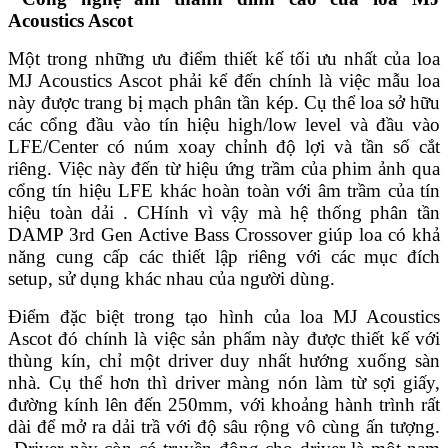
Acoustics Ascot
Một trong những ưu điểm thiết kế tối ưu nhất của loa
MJ Acoustics Ascot phải kể đến chính là việc mẫu loa
này được trang bị mạch phân tần kép. Cụ thể loa sở hữu
các cổng đầu vào tín hiệu high/low level và đầu vào
LFE/Center có núm xoay chỉnh độ lợi và tần số cắt
riêng. Việc này đến từ hiệu ứng trầm của phim ảnh qua
cổng tín hiệu LFE khác hoàn toàn với âm trầm của tín
hiệu toàn dải . CHính vì vậy mà hệ thống phân tần
DAMP 3rd Gen Active Bass Crossover giúp loa có khả
năng cung cấp các thiết lập riêng với các mục đích
setup, sử dụng khác nhau của người dùng.
Điểm đặc biệt trong tạo hình của loa MJ Acoustics
Ascot đó chính là việc sản phẩm này được thiết kế với
thùng kín, chỉ một driver duy nhất hướng xuống sàn
nhà. Cụ thể hơn thì driver màng nón làm từ sợi giấy,
đường kính lên đến 250mm, với khoảng hành trình rất
dài để mở ra dải trầ với độ sâu rộng vô cùng ấn tượng.