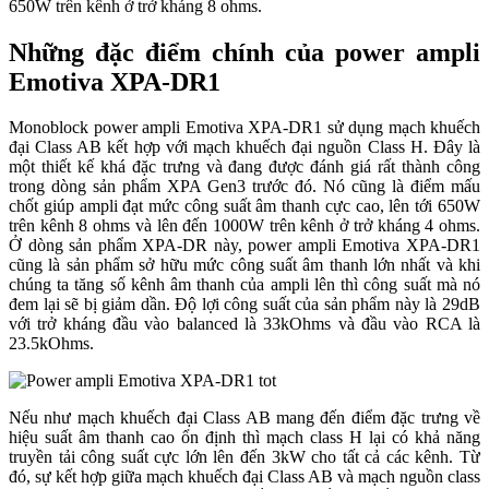
650W trên kênh ở trở kháng 8 ohms.
Những đặc điểm chính của power ampli
Emotiva XPA-DR1
Monoblock power ampli Emotiva XPA-DR1 sử dụng mạch khuếch
đại Class AB kết hợp với mạch khuếch đại nguồn Class H. Đây là
một thiết kế khá đặc trưng và đang được đánh giá rất thành công
trong dòng sản phẩm XPA Gen3 trước đó. Nó cũng là điểm mấu
chốt giúp ampli đạt mức công suất âm thanh cực cao, lên tới 650W
trên kênh 8 ohms và lên đến 1000W trên kênh ở trở kháng 4 ohms.
Ở dòng sản phẩm XPA-DR này, power ampli Emotiva XPA-DR1
cũng là sản phẩm sở hữu mức công suất âm thanh lớn nhất và khi
chúng ta tăng số kênh âm thanh của ampli lên thì công suất mà nó
đem lại sẽ bị giảm dần. Độ lợi công suất của sản phẩm này là 29dB
với trở kháng đầu vào balanced là 33kOhms và đầu vào RCA là
23.5kOhms.
Nếu như mạch khuếch đại Class AB mang đến điểm đặc trưng về
hiệu suất âm thanh cao ổn định thì mạch class H lại có khả năng
truyền tải công suất cực lớn lên đến 3kW cho tất cả các kênh. Từ
đó, sự kết hợp giữa mạch khuếch đại Class AB và mạch nguồn class