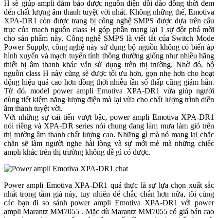
H sẽ giúp ampli đảm bảo được nguồn điện dồi dào đồng thời đem
đến chất lượng âm thanh tuyệt vời nhất. Không những thế, Emotiva
XPA-DR1 còn được trang bị công nghệ SMPS được dựa trên cấu
trục của mạch nguồn class H góp phần mang lại 1 sự đột phá mời
cho sản phẩm này. Công nghệ SMPS là viết tắt của Switch Mode
Power Supply, công nghệ này sử dụng bộ nguồn không có biến áp
hình xuyến và mạch tuyến tính thông thường giống như nhiều hãng
thiết bị âm thanh khác vẫn sử dụng trên thị trường. Nhờ đó, bộ
nguồn class H này cũng sẽ được tối ưu hơn, gọn nhẹ hơn cho hoạt
động hiệu quả cao hơn đồng thời nhiễu tần số thấp cũng giảm hẳn.
Từ đó, model power ampli Emotiva XPA-DR1 vừa giúp người
dùng tiết kiệm năng lượng điện mà lại vừa cho chất lượng trình diễn
âm thanh tuyệt vời.
Với những sự cải tiến vượt bậc, power ampli Emotiva XPA-DR1
nói riêng và XPA-DR series nói chung đang làm mưa làm gió trên
thị trường âm thanh chất lượng cao. Những gì mà nó mang lại chắc
chắn sẽ làm người nghe hài lòng và sự mới mẻ mà những chiếc
ampli khác trên thị trường không dễ gì có được.
Power ampli Emotiva XPA-DR1 quả thực là sự lựa chọn xuất sắc
nhất trong tầm giá này, tuy nhiên để chắc chắn hơn nữa, tôi cùng
các bạn đi so sánh power ampli Emotiva XPA-DR1 với power
ampli Marantz MM7055 . Mặc dù Marantz MM7055 có giá bán cao