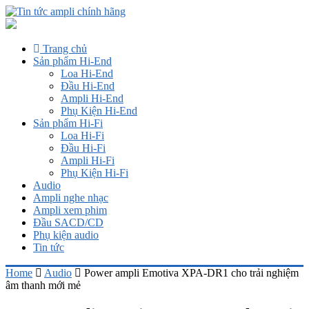
Trang chủ
Sản phẩm Hi-End
Loa Hi-End
Đầu Hi-End
Ampli Hi-End
Phụ Kiện Hi-End
Sản phẩm Hi-Fi
Loa Hi-Fi
Đầu Hi-Fi
Ampli Hi-Fi
Phụ Kiện Hi-Fi
Audio
Ampli nghe nhạc
Ampli xem phim
Đầu SACD/CD
Phụ kiện audio
Tin tức
Home
Audio
Power ampli Emotiva XPA-DR1 cho trải nghiệm
âm thanh mới mẻ