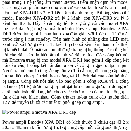
phải trong 1 hệ thống âm thanh stereo. Điểm nhận định tên model
của dòng sản phẩm này cũng căn cứ vào số kênh xử lý âm thanh,
nếu như XPA-DR1 xử lý 1 kênh âm thanh trong hệ thống stereo thì
model Emotiva XPA-DR2 xử lý 2 kênh, còn XPA-DR3 xử lý 3
kênh âm thanh. Đây là cách đặt tên khá giống với các model XPA
thế hệ 3 đã từng được ra mắt trước đó. Power ampli Emotiva XPA-
DR1 được trang bị 1 màn hình khá đơn giản với 1 đèn LED ở mặt
trước cùng 1 nút standby. Trên màn hình có những đèn LED màu
xanh với số lượng đèn LED biểu thị cho số kênh âm thanh của thiết
bị khuếch đại. Ở mặt sau, ampli được trang bị hệ thống các cổng kết
nối cho đầu vào tín hiệu âm thanh và đầu ra loa. Các cổng kết nối
mà Emotiva trang bị cho model XPA-DR1 bao gồm 1 cặp cổng kết
nối đầu vào, 1 cổng kết nối đầu ra loa và cổng Trigger output-input.
Ngoài ra, nó còn 1 công tắc nguồn và 1 ổ cắm nguồn cung cấp năng
lượng điện cho quá trình hoạt động và khuếch đại của toàn bộ thiết
bị ampli. Cổng kết nối đầu vào bao gồm 1 cổng RCA và 1 cổng
balanced(XLR) được trang bị nút gạt lựa chọn ở giữa, từ đó người
chơi hoàn toàn dễ dàng lựa chọn việc chơi nhạc của mình thông qua
từng đầu vào khác nhau. Cổng trigger in/out cung cấp nguồn điện
12V để truyền tải tới các thiết bị phối ghép cùng ampli.
Power ampli Emotiva XPA-DR1 có kích thước 3 chiều đạt 43.2 x
20.3 x 48.3mm khối lượng 16,1kg cung cấp mức công suất thực đạt