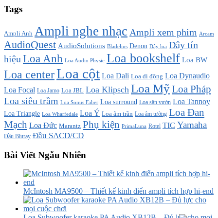
Tags
Ampli nghe nhạc
Ampli xem phim
Ampli Anh
Arcam
AudioQuest
Dây tín
AudioSolutions
Denon
Bladelius
Dây loa
Loa bookshelf
Loa Anh
hiệu
Loa BW
Loa Audio Physic
Loa cột
Loa center
Loa Dali
Loa Dynaudio
Loa di động
Loa Mỹ
Loa Pháp
Loa Klipsch
Loa Focal
Loa JBL
Loa Jamo
Loa siêu trầm
Loa Tannoy
Loa surround
Loa sân vườn
Loa Sonus Faber
Loa Đan
Loa Ý
Loa Triangle
Loa âm trần
Loa âm tường
Loa Wharfedale
Mạch
Phụ kiện
Yamaha
TIC
Loa Đức
Marantz
PrimaLuna
Rotel
Đầu SACD/CD
Đầu Bluray
Bài Viết Ngẫu Nhiên
McIntosh MA9500 – Thiết kế kinh điển ampli tích hợp hi-end
Loa Subwoofer karaoke PA Audio XB12B – Đủ lực cho mọi