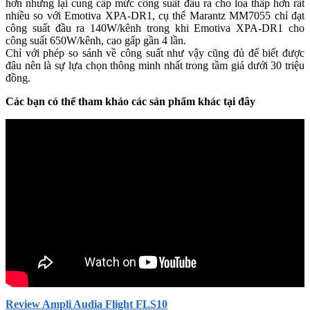
hơn nhưng lại cung cấp mức công suất đầu ra cho loa thấp hơn rất
nhiều so với Emotiva XPA-DR1, cụ thể Marantz MM7055 chỉ đạt
công suất đầu ra 140W/kênh trong khi Emotiva XPA-DR1 cho
công suất 650W/kênh, cao gấp gần 4 lần.
Chỉ với phép so sánh về công suất như vậy cũng đủ để biết được
đâu nên là sự lựa chọn thông minh nhất trong tầm giá dưới 30 triệu
đồng.
Các bạn có thể tham khảo các sản phẩm khác tại đây
Review Ampli Audia Flight FLS10