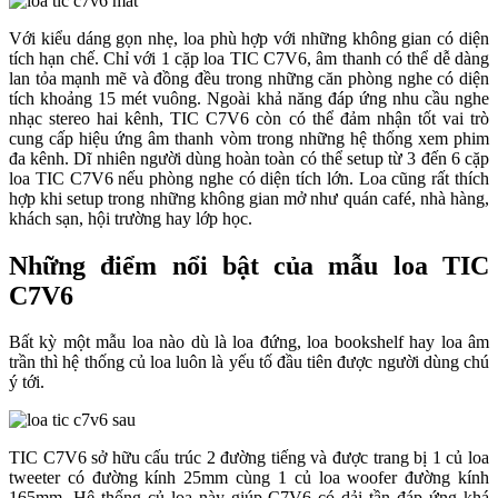
Với kiểu dáng gọn nhẹ, loa phù hợp với những không gian có diện
tích hạn chế. Chỉ với 1 cặp loa TIC C7V6, âm thanh có thể dễ dàng
lan tỏa mạnh mẽ và đồng đều trong những căn phòng nghe có diện
tích khoảng 15 mét vuông. Ngoài khả năng đáp ứng nhu cầu nghe
nhạc stereo hai kênh, TIC C7V6 còn có thể đảm nhận tốt vai trò
cung cấp hiệu ứng âm thanh vòm trong những hệ thống xem phim
đa kênh. Dĩ nhiên người dùng hoàn toàn có thể setup từ 3 đến 6 cặp
loa TIC C7V6 nếu phòng nghe có diện tích lớn. Loa cũng rất thích
hợp khi setup trong những không gian mở như quán café, nhà hàng,
khách sạn, hội trường hay lớp học.
Những điểm nổi bật của mẫu loa TIC
C7V6
Bất kỳ một mẫu loa nào dù là loa đứng, loa bookshelf hay loa âm
trần thì hệ thống củ loa luôn là yếu tố đầu tiên được người dùng chú
ý tới.
TIC C7V6 sở hữu cấu trúc 2 đường tiếng và được trang bị 1 củ loa
tweeter có đường kính 25mm cùng 1 củ loa woofer đường kính
165mm. Hệ thống củ loa này giúp C7V6 có dải tần đáp ứng khá