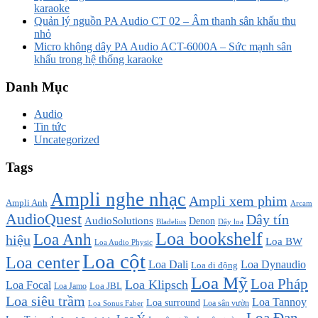
karaoke
Quản lý nguồn PA Audio CT 02 – Âm thanh sân khấu thu
nhỏ
Micro không dây PA Audio ACT-6000A – Sức mạnh sân
khấu trong hệ thống karaoke
Danh Mục
Audio
Tin tức
Uncategorized
Tags
Ampli nghe nhạc
Ampli xem phim
Ampli Anh
Arcam
AudioQuest
Dây tín
AudioSolutions
Denon
Bladelius
Dây loa
Loa bookshelf
Loa Anh
hiệu
Loa BW
Loa Audio Physic
Loa cột
Loa center
Loa Dali
Loa Dynaudio
Loa di động
Loa Mỹ
Loa Pháp
Loa Klipsch
Loa Focal
Loa JBL
Loa Jamo
Loa siêu trầm
Loa Tannoy
Loa surround
Loa sân vườn
Loa Sonus Faber
Loa Đan