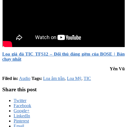
Loa giả đá TIC TFS12 – Đối thủ đáng gờm của BOSE | Bán
chạy nhất
Yên Vũ
Filed in:
Audio
Tags:
Loa âm trần
,
Loa Mỹ
,
TIC
Share this post
Twitter
Facebook
Google+
LinkedIn
Pinterest
Email