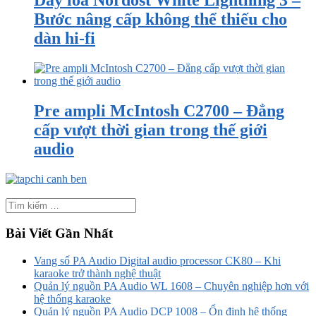
Bước nâng cấp không thể thiếu cho
dàn hi-fi
Pre ampli McIntosh C2700 – Đẳng
cấp vượt thời gian trong thế giới
audio
Bài Viết Gần Nhất
Vang số PA Audio Digital audio processor CK80 – Khi
karaoke trở thành nghệ thuật
Quản lý nguồn PA Audio WL 1608 – Chuyên nghiệp hơn với
hệ thống karaoke
Quản lý nguồn PA Audio DCP 1008 – Ổn định hệ thống