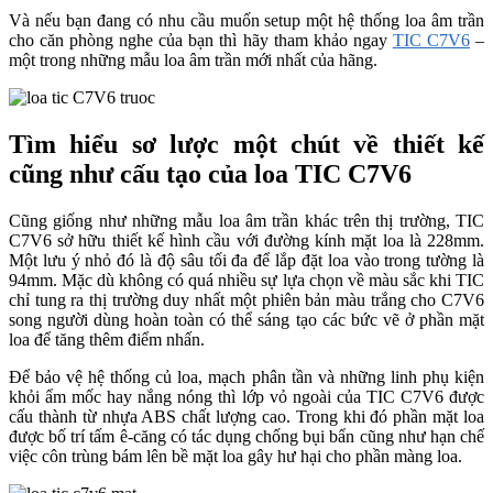
Và nếu bạn đang có nhu cầu muốn setup một hệ thống loa âm trần
cho căn phòng nghe của bạn thì hãy tham khảo ngay
TIC C7V6
–
một trong những mẫu loa âm trần mới nhất của hãng.
Tìm hiểu sơ lược một chút về thiết kế
cũng như cấu tạo của loa TIC C7V6
Cũng giống như những mẫu loa âm trần khác trên thị trường, TIC
C7V6 sở hữu thiết kế hình cầu với đường kính mặt loa là 228mm.
Một lưu ý nhỏ đó là độ sâu tối đa để lắp đặt loa vào trong tường là
94mm. Mặc dù không có quá nhiều sự lựa chọn về màu sắc khi TIC
chỉ tung ra thị trường duy nhất một phiên bản màu trắng cho C7V6
song người dùng hoàn toàn có thể sáng tạo các bức vẽ ở phần mặt
loa để tăng thêm điểm nhấn.
Để bảo vệ hệ thống củ loa, mạch phân tần và những linh phụ kiện
khỏi ẩm mốc hay nắng nóng thì lớp vỏ ngoài của TIC C7V6 được
cấu thành từ nhựa ABS chất lượng cao. Trong khi đó phần mặt loa
được bố trí tấm ê-căng có tác dụng chống bụi bẩn cũng như hạn chế
việc côn trùng bám lên bề mặt loa gây hư hại cho phần màng loa.