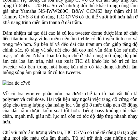
rộng từ 65Hz – 20kHz. So với những đối thủ khác trong cùng tầm
giá như Yamaha NS-IWW280C, B&W CCM63 hay thậm chí là
Tannoy CVS 8 thì rõ ràng TIC C7V6 có ưu thế vượt trội hơn hẳn ở
khả năng trình diễn âm thanh ở dải trầm.
Đảm nhiệm tái tạo dải cao là củ loa tweeter dome được làm từ chất
liệu titanium thay vì lụa mềm nên âm treble có độ tuyến tính cao và
trong trẻo hơn. Sự bền bỉ và dẻo dai của titanium còn giúp tăng độ
chính xác, rõ ràng và sắc nét cho dải cao mà vẫn đảm bảo sự mộc
mạc, tự nhiên. Nhằm loại bỏ hạn chế ở khả năng mở rộng độ phủ
âm của loa âm trần, nhà sản xuất TIC đã khéo léo bố trí củ loa
tweeter vào bên trong một họng kèn nhỏ có tác dụng khuếch tán
luồng sóng âm phát ra từ củ loa tweeter.
Về củ loa woofer, phần nón loa được chế tạo từ hai vật liệu là
polymer và cellulose. Hai vật liệu này ngoài việc tăng độ cứng còn
giúp cho trọng lượng của màng loa vẫn giữ ở mức thấp nên độ động
của dải trầm được kiểm soát tốt hơn. Tiếng bass không chỉ chắc
chắn, mạnh mẽ, giàu nội lực mà còn có tốc độ đáp ứng nhanh nhạy
hơn.
Chỉ với mức âm lượng vừa tai, TIC C7V6 có thể dễ dàng tái tạo gần
như mọi sắc màu của âm thanh. Từ sự trữ tình của những nhạc