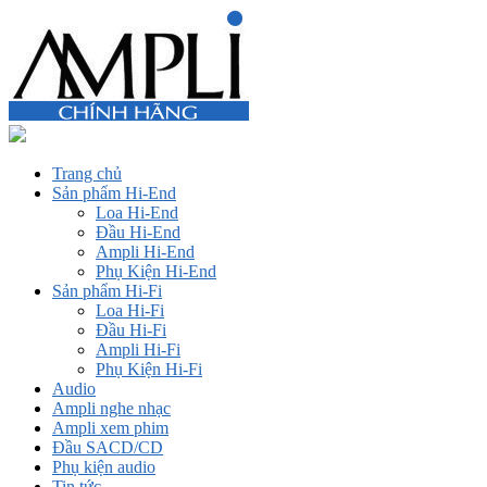
Trang chủ
Sản phẩm Hi-End
Loa Hi-End
Đầu Hi-End
Ampli Hi-End
Phụ Kiện Hi-End
Sản phẩm Hi-Fi
Loa Hi-Fi
Đầu Hi-Fi
Ampli Hi-Fi
Phụ Kiện Hi-Fi
Audio
Ampli nghe nhạc
Ampli xem phim
Đầu SACD/CD
Phụ kiện audio
Tin tức