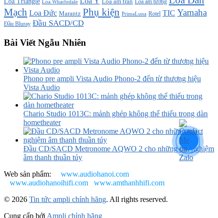
Loa Ý
Loa Triangle
Loa âm trần
Loa âm tường
Loa Wharfedale
Mạch
Phụ kiện
Yamaha
TIC
Loa Đức
Marantz
PrimaLuna
Rotel
Đầu SACD/CD
Đầu Bluray
Bài Viết Ngẫu Nhiên
Phono pre ampli Vista Audio Phono-2 đến từ thương hiệu
Vista Audio
Chario Studio 1013C: mảnh ghép không thể thiếu trong dàn
hometheater
Đầu CD/SACD Metronome AQWO 2 cho những trải nghiệm
âm thanh thuần túy
Web sản phẩm:
www.audiohanoi.com
www.audiohanoihifi.com
www.amthanhhifi.com
© 2026
Tin tức ampli chính hãng
. All rights reserved.
Cung cấp bởi
Ampli chính hãng