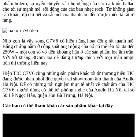
phẩm bolero, sự uyển chuyễn và nhẹ nhàng của các ca khúc ballad
cho tới sự mạnh mẽ, sôi động của các bản nhạc rock. Từ không gian
sân khấu, độ chi tiết và sắc nét của thanh âm đều được miêu tả rất rõ
ràng.
Nhỏ gọn là vậy song C7V6 có hiệu năng hoạt động rất mạnh mẽ.
Bằng chứng nằm ở công suất hoạt động của nó có thể lên tối đa đến
250W – một con số vô tiền khoáng hậu ở các sản phẩm loa âm trần.
Với trở kháng 8Ohm loa dễ dàng tương thích với mọi mẫu ampli
trên thị trường hiện nay.
Hiện TIC C7V6 cùng những sản phẩm khác tới từ thương hiệu TIC
đang được phân phối độc quyền tại showroom âm thanh của Audio
Hà Nội. Để có những trải nghiệm thực tế nhất về chất âm của TIC
C7V6, người dùng có thể tới phòng nghe của Audio Hà Nội tại số
50 Lê Ngọc Hân, quận Hai Bà Trưng, Hà Nội.
Các bạn có thể tham khảo các sản phẩm khác tại đây