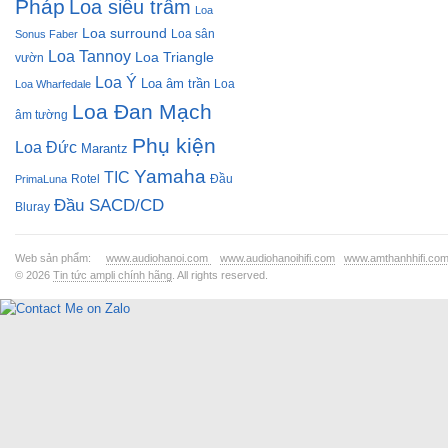
Pháp
Loa siêu trầm
Loa
Loa surround
Loa sân
Sonus Faber
Loa Tannoy
Loa Triangle
vườn
Loa Ý
Loa âm trần
Loa
Loa Wharfedale
Loa Đan Mạch
âm tường
Phụ kiện
Loa Đức
Marantz
Yamaha
TIC
Rotel
Đầu
PrimaLuna
Đầu SACD/CD
Bluray
Web sản phẩm:
www.audiohanoi.com
www.audiohanoihifi.com
www.amthanhhifi.co
© 2026
Tin tức ampli chính hãng
. All rights reserved.