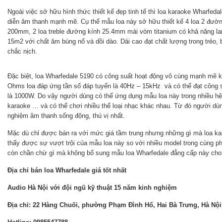
Ngoài việc sở hữu hình thức thiết kế đẹp tinh tế thì loa karaoke Wharfeda
diễn âm thanh mạnh mẽ. Cụ thể mẫu loa này sở hữu thiết kế 4 loa 2 đườn
200mm, 2 loa treble đường kính 25.4mm mái vòm titanium có khả năng la
15m2 với chất âm bùng nổ và dồi dào. Dải cao đạt chất lượng trong trẻo, bắt
chắc nịch.
Đặc biệt, loa Wharfedale 5190 có công suất hoạt động vô cùng mạnh mẽ 
Ohms loa đáp ứng tần số đáp tuyến là 40Hz – 15kHz và có thể đạt công su
là 1000W. Do vậy người dùng có thể ứng dụng mẫu loa này trong nhiều hệ
karaoke … và có thể chơi nhiều thể loại nhạc khác nhau. Từ đó người dù
nghiệm âm thanh sống động, thú vị nhất.
Mặc dù chỉ được bán ra với mức giá tầm trung nhưng những gì mà loa ka
thấy được sự vượt trội của mẫu loa này so với nhiều model trong cùng ph
còn chần chừ gì mà không bổ sung mẫu loa Wharfedale đẳng cấp này cho 
Địa chỉ bán loa Wharfedale giá tốt nhất
Audio Hà Nội với đội ngũ kỹ thuật 15 năm kinh nghiệm
Địa chỉ: 22 Hàng Chuối, phường Phạm Đình Hổ, Hai Bà Trưng, Hà Nội