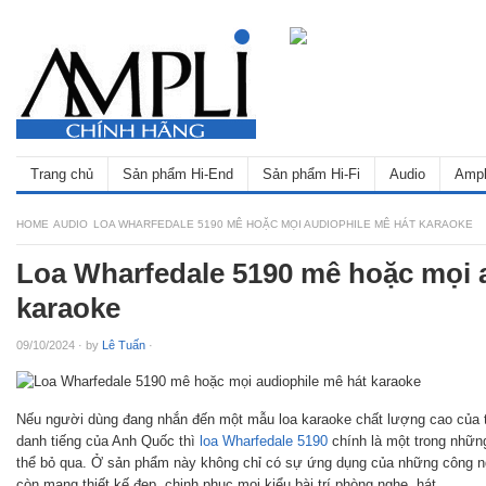
Trang chủ
Sản phẩm Hi-End
Sản phẩm Hi-Fi
Audio
Ampl
HOME
AUDIO
LOA WHARFEDALE 5190 MÊ HOẶC MỌI AUDIOPHILE MÊ HÁT KARAOKE
Loa Wharfedale 5190 mê hoặc mọi 
karaoke
09/10/2024
·
by
Lê Tuấn
·
Nếu người dùng đang nhắn đến một mẫu loa karaoke chất lượng cao của 
danh tiếng của Anh Quốc thì
loa Wharfedale 5190
chính là một trong nhữn
thể bỏ qua. Ở sản phẩm này không chỉ có sự ứng dụng của những công ng
còn mang thiết kế đẹp, chinh phục mọi kiểu bài trí phòng nghe, hát.