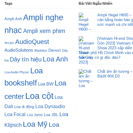
Tags
Bài Viết Ngẫu Nhiên
Ampli Hegel H600 –
Ampli nghe
Ampli Anh
cân bằng hoàn hảo 
sức mạnh và chi tiết
nhạc
Ampli xem phim
[Vietnam Hi-end Sh
AudioQuest
Arcam
Gòn 2023] Vietnam 
Show 2023 sắp diễn r
AudioSolutions
Denon
Bladelius
Dây
Thành phố Hồ Chính Minh vào 
Loa Anh
tuần này có gì độc đáo?
Dây tín hiệu
loa
Loa
Chất âm ấn tượng –
Loa Audio Physic
B&W 804 D3
bookshelf
Loa
Loa BW
Loa cột
center
Loa
Dali
Loa Dynaudio
Loa di động
Loa
Loa Focal
Loa JBL
Loa Jamo
Loa Mỹ
Loa
Klipsch