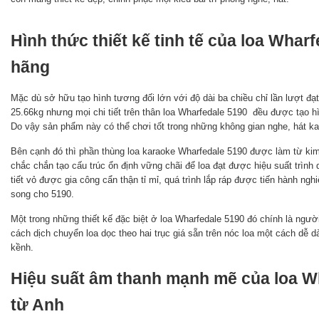
Hình thức thiết kế tinh tế của loa
Wharf
hãng
Mặc dù sở hữu tạo hình tương đối lớn với độ dài ba chiều chỉ lần lượt 
25.66kg nhưng mọi chi tiết trên thân loa Wharfedale 5190 đều được tạo hì
Do vậy sản phẩm này có thể chơi tốt trong những không gian nghe, hát kar
Bên cạnh đó thì phần thùng loa karaoke Wharfedale 5190 được làm từ kim
chắc chắn tạo cấu trúc ổn định vững chãi để loa đạt được hiệu suất trình d
tiết vỏ được gia công cẩn thận tỉ mỉ, quá trình lắp ráp được tiến hành ngh
song cho 5190.
Một trong những thiết kế đặc biệt ở loa Wharfedale 5190 đó chính là người 
cách dịch chuyển loa dọc theo hai trục giá sẵn trên nóc loa một cách dễ d
kềnh.
Hiệu suất âm thanh mạnh mẽ của loa W
từ Anh