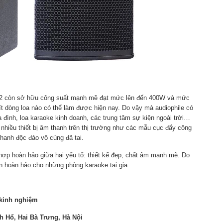
X12 còn sở hữu công suất mạnh mẽ đạt mức lên đến 400W và mức
 ít dòng loa nào có thể làm được hiện nay. Do vậy mà audiophile có
 đình, loa karaoke kinh doanh, các trung tâm sự kiện ngoài trời…
 nhiều thiết bị âm thanh trên thị trường như các mẫu cục đẩy công
hanh độc đáo vô cùng đã tai.
hợp hoàn hảo giữa hai yếu tố: thiết kế đẹp, chất âm mạnh mẽ. Do
n hoàn hảo cho những phòng karaoke tại gia.
 kinh nghiệm
 Hổ, Hai Bà Trưng, Hà Nội