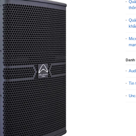
Quả
thố
Quả
khấ
Mic
mạn
Danh
Aud
Tin 
Unc