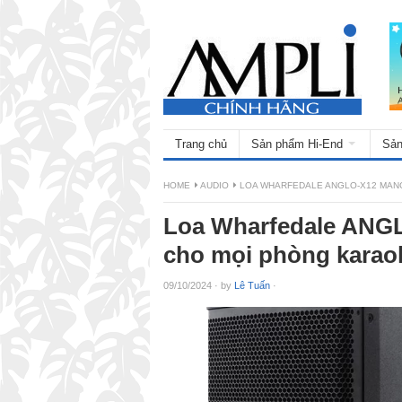
Trang chủ
Sản phẩm Hi-End
Sản
HOME
AUDIO
LOA WHARFEDALE ANGLO-X12 MAN
Loa Wharfedale ANGL
cho mọi phòng karao
09/10/2024
·
by
Lê Tuấn
·