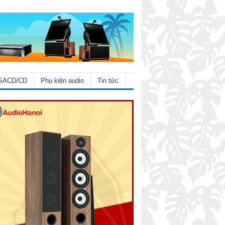
SACD/CD
Phụ kiện audio
Tin tức