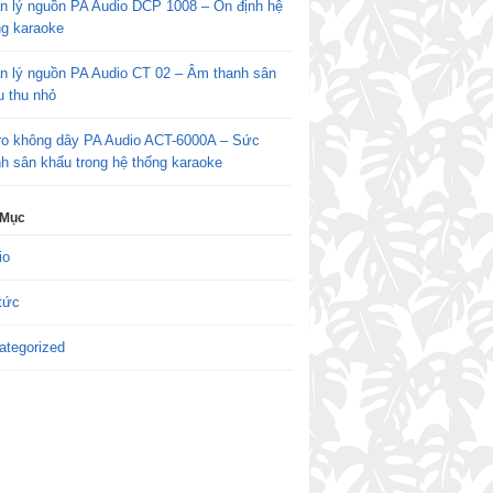
n lý nguồn PA Audio DCP 1008 – Ổn định hệ
ng karaoke
n lý nguồn PA Audio CT 02 – Âm thanh sân
u thu nhỏ
ro không dây PA Audio ACT-6000A – Sức
h sân khấu trong hệ thống karaoke
 Mục
io
tức
ategorized