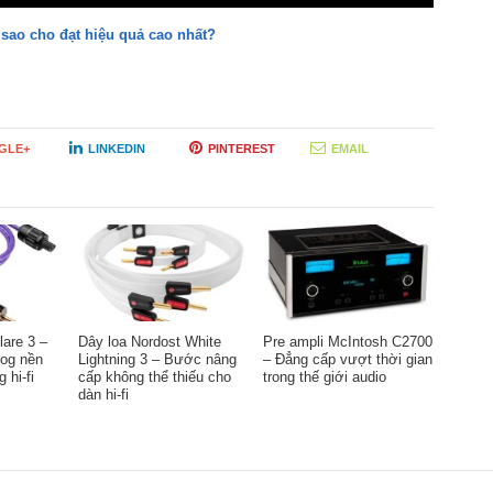
u sao cho đạt hiệu quả cao nhất?
GLE+
LINKEDIN
PINTEREST
EMAIL
lare 3 –
Dây loa Nordost White
Pre ampli McIntosh C2700
log nền
Lightning 3 – Bước nâng
– Đẳng cấp vượt thời gian
 hi-fi
cấp không thể thiếu cho
trong thế giới audio
dàn hi-fi