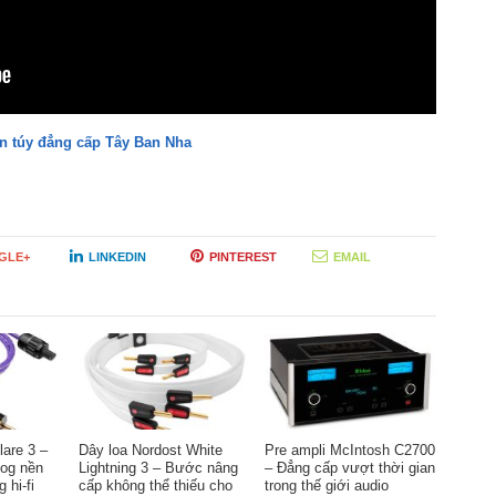
n túy đẳng cấp Tây Ban Nha
GLE+
LINKEDIN
PINTEREST
EMAIL
lare 3 –
Dây loa Nordost White
Pre ampli McIntosh C2700
log nền
Lightning 3 – Bước nâng
– Đẳng cấp vượt thời gian
 hi-fi
cấp không thể thiếu cho
trong thế giới audio