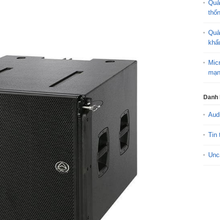
Quả
thố
Quả
khấ
Mic
mạn
Danh
Aud
Tin 
Unc