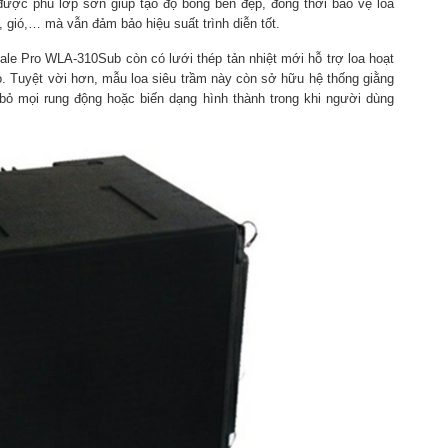
được phủ lớp sơn giúp tạo độ bóng bền đẹp, đồng thời bảo vệ loa
 gió,… mà vẫn đảm bảo hiệu suất trình diễn tốt.
dale Pro WLA-310Sub còn có lưới thép tản nhiệt mới hỗ trợ loa hoạt
. Tuyệt vời hơn, mẫu loa siêu trầm này còn sở hữu hệ thống giằng
 bỏ mọi rung động hoặc biến dạng hình thành trong khi người dùng