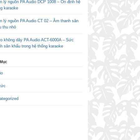
n lý nguồn PA Audio DCP 1008 – Ổn định hệ
ng karaoke
n lý nguồn PA Audio CT 02 – Âm thanh sân
u thu nhỏ
ro không dây PA Audio ACT-6000A – Sức
h sân khấu trong hệ thống karaoke
 Mục
io
tức
ategorized