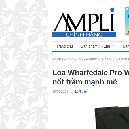
Trang chủ
Sản phẩm Hi-End
Sản
HOME
AUDIO
LOA WHARFEDALE PRO WLA-310SUB
Loa Wharfedale Pro 
nốt trầm mạnh mẽ
09/10/2024
·
by
Lê Tuấn
·