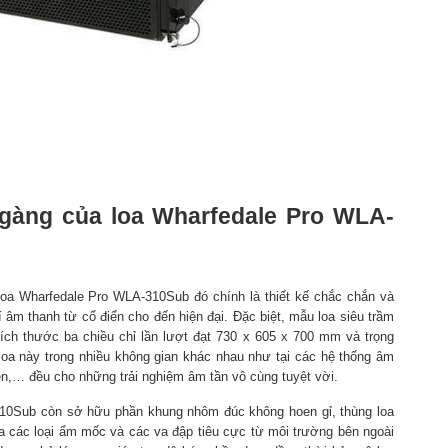
 gàng của loa Wharfedale Pro WLA-
 loa Wharfedale Pro WLA-310Sub đó chính là thiết kế chắc chắn và
í âm thanh từ cổ điển cho đến hiện đại. Đặc biệt, mẫu loa siêu trầm
ích thước ba chiều chỉ lần lượt đạt 730 x 605 x 700 mm và trọng
oa này trong nhiều không gian khác nhau như tại các hệ thống âm
ễn,… đều cho những trải nghiệm âm tần vô cùng tuyệt vời.
310Sub còn sở hữu phần khung nhôm đúc không hoen gỉ, thùng loa
đa các loại ẩm mốc và các va đập tiêu cực từ môi trường bên ngoài