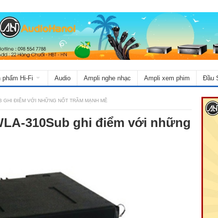
 phẩm Hi-Fi
Audio
Ampli nghe nhạc
Ampli xem phim
Đầu 
 GHI ĐIỂM VỚI NHỮNG NỐT TRẦM MẠNH MẼ
WLA-310Sub ghi điểm với những