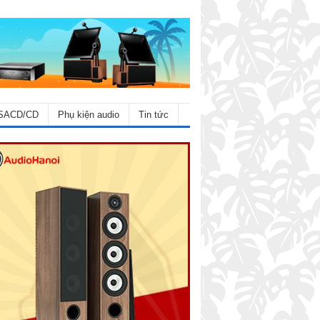
SACD/CD
Phụ kiện audio
Tin tức