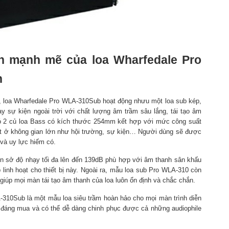
ần mạnh mẽ của loa Wharfedale Pro
h
o, loa Wharfedale Pro WLA-310Sub hoạt động nhưu một loa sub kép,
y sự kiện ngoài trời với chất lượng âm trầm sâu lắng, tái tạo âm
 có 2 củ loa Bass có kích thước 254mm kết hợp với mức công suất
ốt ở không gian lớn như hội trường, sự kiện… Người dùng sẽ được
và uy lực hiếm có.
n sở độ nhạy tối đa lên đến 139dB phù hợp với âm thanh sân khấu
 linh hoạt cho thiết bị này. Ngoài ra, mẫu loa sub Pro WLA-310 còn
 giúp mọi màn tái tạo âm thanh của loa luôn ổn định và chắc chắn.
-310Sub là một mẫu loa siêu trầm hoàn hảo cho mọi màn trình diễn
ế đáng mua và có thể dễ dàng chinh phục được cả những audiophile