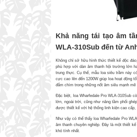
Khả năng tái tạo âm t
WLA-310Sub đến từ An
Không chỉ sở hữu hình thức thiết kế độc đá
phù hợp với dàn âm thanh hội trường lớn ha
trung thực. Cụ thể, mẫu loa siêu trầm này
cực cao lên đến 1200W giúp loa hoạt động t
đắm chìm trong những nốt âm siêu mạnh mẽ 
Đặc biệt, loa Wharfedale Pro WLA-310Sub cò
lớn, ngoài trời, cũng như nâng tầm phối ghép
được thiết kế với hệ thống linh kiện cao cấp,
Như vậy có thể thấy loa Wharfedale Pro WLA
âm thanh chuyên nghiệp. Đây là một thiết k
khó tính nhất.