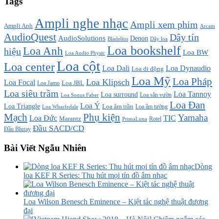
Tags
Ampli nghe nhạc
Ampli xem phim
Ampli Anh
Arcam
AudioQuest
Dây tín
AudioSolutions
Denon
Bladelius
Dây loa
Loa bookshelf
Loa Anh
hiệu
Loa BW
Loa Audio Physic
Loa cột
Loa center
Loa Dali
Loa Dynaudio
Loa di động
Loa Mỹ
Loa Pháp
Loa Klipsch
Loa Focal
Loa JBL
Loa Jamo
Loa siêu trầm
Loa Tannoy
Loa surround
Loa sân vườn
Loa Sonus Faber
Loa Đan
Loa Ý
Loa Triangle
Loa âm trần
Loa âm tường
Loa Wharfedale
Mạch
Phụ kiện
Yamaha
TIC
Loa Đức
Marantz
PrimaLuna
Rotel
Đầu SACD/CD
Đầu Bluray
Bài Viết Ngẫu Nhiên
Dòng
loa KEF R Series: Thu hút mọi tín đồ âm nhạc
Loa Wilson Benesch Eminence – Kiệt tác nghệ thuật đương
đại