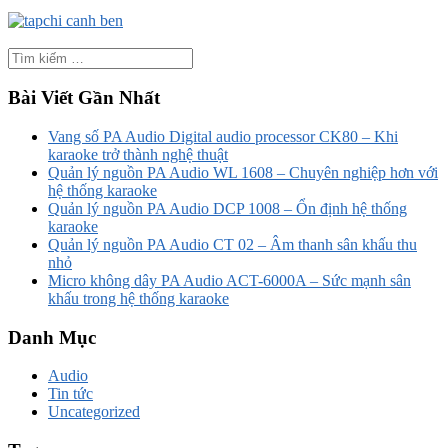
Bài Viết Gần Nhất
Vang số PA Audio Digital audio processor CK80 – Khi
karaoke trở thành nghệ thuật
Quản lý nguồn PA Audio WL 1608 – Chuyên nghiệp hơn với
hệ thống karaoke
Quản lý nguồn PA Audio DCP 1008 – Ổn định hệ thống
karaoke
Quản lý nguồn PA Audio CT 02 – Âm thanh sân khấu thu
nhỏ
Micro không dây PA Audio ACT-6000A – Sức mạnh sân
khấu trong hệ thống karaoke
Danh Mục
Audio
Tin tức
Uncategorized