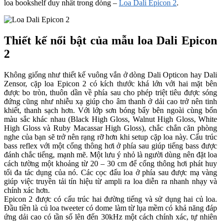
loa bookshelf duy nhất trong dòng –
Loa Dali Epicon 2
.
Thiết kế nổi bật của mẫu loa Dali Epicon
2
Không giống như thiết kế vuông vắn ở dòng Dali Opticon hay Dali
Zensor, cặp loa Epicon 2 có kích thước khá lớn với hai mặt bên
được bo tròn, thuôn dần về phía sau cho phép triệt tiêu được sóng
đứng cũng như nhiễu xạ giúp cho âm thanh ở dải cao trở nên tinh
khiết, thanh sạch hơn. Với lớp sơn bóng bẩy bên ngoài cùng bốn
màu sắc khác nhau (Black High Gloss, Walnut High Gloss, White
High Gloss và Ruby Macassar High Gloss), chắc chắn căn phòng
nghe của bạn sẽ trở nên rạng rỡ hơn khi setup cặp loa này. Cấu trúc
bass reflex với một cổng thông hơi ở phía sau giúp tiếng bass được
đánh chắc tiếng, mạnh mẽ. Một lưu ý nhỏ là người dùng nên đặt loa
cách tường một khoảng từ 20 – 30 cm để cổng thông hơi phát huy
tối đa tác dụng của nó. Các cọc đấu loa ở phía sau được mạ vàng
giúp việc truyền tải tín hiệu từ ampli ra loa diễn ra nhanh nhạy và
chính xác hơn.
Epicon 2 được có cấu trúc hai đường tiếng và sử dụng hai củ loa.
Đầu tiền là củ loa tweeter có dome làm từ lụa mềm có khả năng đáp
ứng dải cao có tần số lên đến 30kHz một cách chính xác, tự nhiên