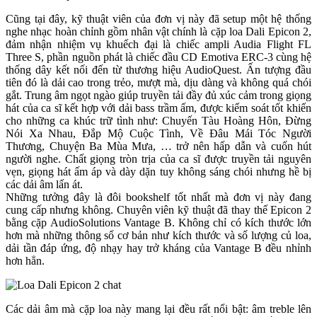
Cũng tại đây, kỹ thuật viên của đơn vị này đã setup một hệ thống
nghe nhạc hoàn chỉnh gồm nhân vật chính là cặp loa Dali Epicon 2,
đảm nhận nhiệm vụ khuếch đại là chiếc ampli Audia Flight FL
Three S, phần nguồn phát là chiếc đầu CD Emotiva ERC-3 cùng hệ
thống dây kết nối đến từ thương hiệu AudioQuest. Ấn tượng đầu
tiên đó là dải cao trong trẻo, mượt mà, dịu dàng và không quá chói
gắt. Trung âm ngọt ngào giúp truyền tải đầy đủ xúc cảm trong giọng
hát của ca sĩ kết hợp với dải bass trầm ấm, được kiểm soát tốt khiến
cho những ca khúc trữ tình như: Chuyến Tàu Hoàng Hôn, Đừng
Nói Xa Nhau, Đắp Mộ Cuộc Tình, Về Đâu Mái Tóc Người
Thương, Chuyện Ba Mùa Mưa, … trở nên hấp dẫn và cuốn hút
người nghe. Chất giọng tròn trịa của ca sĩ được truyền tải nguyên
vẹn, giọng hát ấm áp và dày dặn tuy không sáng chói nhưng hề bị
các dải âm lấn át.
Những tưởng đây là đôi bookshelf tốt nhất mà đơn vị này đang
cung cấp nhưng không. Chuyên viên kỹ thuật đã thay thế Epicon 2
bằng cặp AudioSolutions Vantage B. Không chỉ có kích thước lớn
hơn mà những thông số cơ bản như kích thước và số lượng củ loa,
dải tần đáp ứng, độ nhạy hay trở kháng của Vantage B đều nhỉnh
hơn hẳn.
Các dải âm mà cặp loa này mang lại đều rất nổi bật: âm treble lên