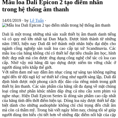
Mẫu loa Dali Epicon 2 tạo điểm nhấn
trong hệ thống âm thanh
14/01/2019
·
by
Lê Tuấn
·
Dali là một trong những nhà sản xuất thiết bị âm thanh danh tiếng
và có quy mô lớn nhất tại Đan Mạch. Được hình thành từ những
năm 1983, hiện nay Dali đã trở thành một nhãn hiệu đại diện cho
ngành công nghiệp sản xuất loa cao cấp tại xứ Scandinavia. Các
mẫu loa của hãng không chỉ có thiết kế đạt tiêu chuẩn âm học, hình
thức đẹp mắt mà còn được ứng dụng công nghệ chế tác củ loa cao
cấp. Nhờ vậy mà hãng đã tạo dựng được niểm tin vững chắc ở
người dùng trên khắp thế giới.
Với niềm đam mê say đắm âm nhạc cùng sự sáng tạo không ngừng
nghỉ đến từ đội ngũ kỹ sư thiết kế cũng như người sáng lập, Dali đã
định hình được một phong cách độc đáo của riêng mình trong giới
thiết bị âm thanh. Các sản phẩm của hãng rất đa dạng về mặt chủng
loại cũng như phân khúc nhằm đáp ứng cả nhu cầu xem phim và
nghe nhạc. Hiện Dali Epicon Series là dòng sản phẩm cao cấp nhất
của hãng tính đến thời điểm hiện tại. Dòng loa này được thiết kế đặc
biệt dành cho những audiophile không chỉ chú trọng đến chất âm
mà còn cả thẩm mỹ. Trong bài viết ngày hôm nay, chúng tôi sẽ giúp
người dùng tìm hiểu chi tiết hơn về những đặc điểm nổi bật của cặp