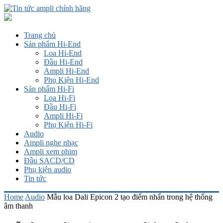
Trang chủ
Sản phẩm Hi-End
Loa Hi-End
Đầu Hi-End
Ampli Hi-End
Phụ Kiện Hi-End
Sản phẩm Hi-Fi
Loa Hi-Fi
Đầu Hi-Fi
Ampli Hi-Fi
Phụ Kiện Hi-Fi
Audio
Ampli nghe nhạc
Ampli xem phim
Đầu SACD/CD
Phụ kiện audio
Tin tức
Home
Audio
Mẫu loa Dali Epicon 2 tạo điểm nhấn trong hệ thống
âm thanh