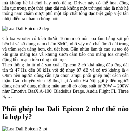
mà không hề bị chói hay méo tiếng. Driver này có thể hoạt động
liên tục trong một thời gian dài mà không một trở ngại nào là nhờ hệ
thống nam châm được phủ một lớp chất lỏng đặc biệt giúp việc tản
nhiệt diễn ra nhanh chóng hơn.
Củ loa woofer có kích thước 165mm có nón loa làm bằng sợi gỗ
bền bỉ và sử dụng nam châm SMC, nhờ vậy mà chất âm ở dải trung
và trầm sạch tiếng hơn, chi tiết hơn. Gân nhún làm từ cao su tạo độ
kín giữa màng loa và khung sườn đảm bảo cho màng loa chuyển
động liền mạch trên cùng một trục.
Theo thông tin từ nhà sản xuất, Epicon 2 có khả năng đáp ứng dải
tần từ 47 Hz đến 30 kHz với độ nhạy 87 dB và có trở kháng là 4
Ohm nên người dùng cẫn lựa chọn ampli phối ghép một cách cẩn
thận. Các chuyên viên kỹ thuật tại Audio Hà Nội gợi ý đến người
dùng nên sử dụng những mẫu ampli có công suất từ 30W – 200W
như Emotiva BasX A-100, Bladelius Brage, Audia Flight FL Three
S, …
Phối ghép loa Dali Epicon 2 như thế nào
là hợp lý?