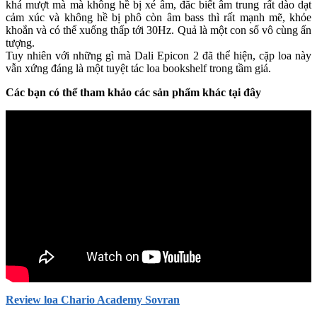
khá mượt mà mà không hề bị xé âm, đăc biết âm trung rất dào dạt
cảm xúc và không hề bị phô còn âm bass thì rất mạnh mẽ, khỏe
khoắn và có thể xuống thấp tới 30Hz. Quả là một con số vô cùng ấn
tượng.
Tuy nhiên với những gì mà Dali Epicon 2 đã thể hiện, cặp loa này
vẫn xứng đáng là một tuyệt tác loa bookshelf trong tầm giá.
Các bạn có thể tham khảo các sản phẩm khác tại đây
Review loa Chario Academy Sovran