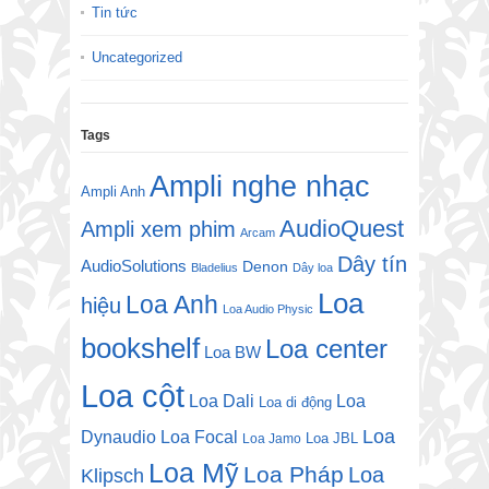
Tin tức
Uncategorized
Tags
Ampli nghe nhạc
Ampli Anh
AudioQuest
Ampli xem phim
Arcam
Dây tín
AudioSolutions
Denon
Bladelius
Dây loa
Loa
Loa Anh
hiệu
Loa Audio Physic
bookshelf
Loa center
Loa BW
Loa cột
Loa Dali
Loa
Loa di động
Loa
Dynaudio
Loa Focal
Loa JBL
Loa Jamo
Loa Mỹ
Loa Pháp
Loa
Klipsch