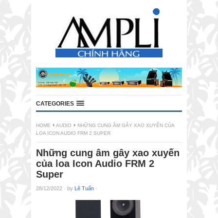
CATEGORIES
HOME
AUDIO
NHỮNG CUNG ÂM GÂY XAO XUYẾN CỦA
LOA ICON AUDIO FRM 2 SUPER
Những cung âm gây xao xuyến
của loa Icon Audio FRM 2
Super
28/12/2022
·
by
Lê Tuấn
·