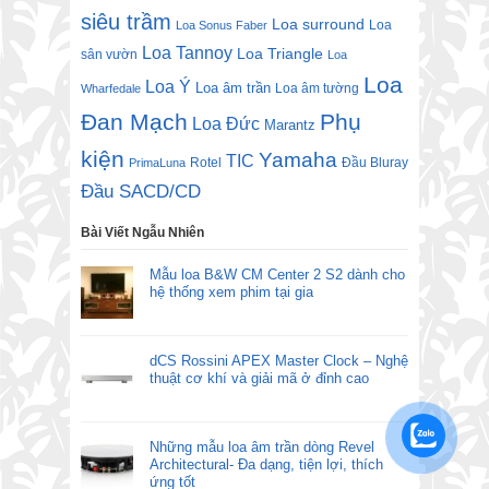
siêu trầm
Loa surround
Loa
Loa Sonus Faber
Loa Tannoy
Loa Triangle
sân vườn
Loa
Loa
Loa Ý
Loa âm trần
Loa âm tường
Wharfedale
Đan Mạch
Phụ
Loa Đức
Marantz
kiện
Yamaha
TIC
Rotel
Đầu Bluray
PrimaLuna
Đầu SACD/CD
Bài Viết Ngẫu Nhiên
Mẫu loa B&W CM Center 2 S2 dành cho
hệ thống xem phim tại gia
dCS Rossini APEX Master Clock – Nghệ
thuật cơ khí và giải mã ở đỉnh cao
Những mẫu loa âm trần dòng Revel
Architectural- Đa dạng, tiện lợi, thích
ứng tốt