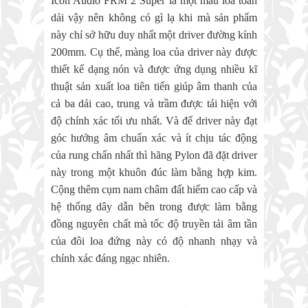
Icon Audio FRM 2 Super là một mẫu loa toàn
dải vậy nên không có gì lạ khi mà sản phẩm
này chỉ sở hữu duy nhất một driver đường kính
200mm. Cụ thể, màng loa của driver này được
thiết kế dạng nón và được ứng dụng nhiều kĩ
thuật sản xuất loa tiên tiến giúp âm thanh của
cả ba dải cao, trung và trầm được tái hiện với
độ chính xác tối ưu nhất. Và để driver này đạt
góc hướng âm chuẩn xác và ít chịu tác động
của rung chấn nhất thì hãng Pylon đã đặt driver
này trong một khuôn đúc làm bằng hợp kim.
Cộng thêm cụm nam châm đất hiếm cao cấp và
hệ thống dây dẫn bên trong được làm bằng
đồng nguyên chất mà tốc độ truyền tải âm tần
của đôi loa đứng này có độ nhanh nhạy và
chính xác đáng ngạc nhiên.