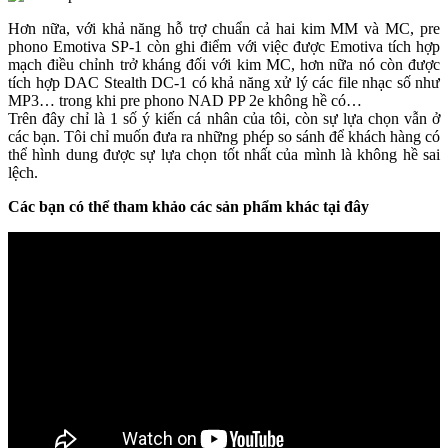
Hơn nữa, với khả năng hỗ trợ chuẩn cả hai kim MM và MC, pre
phono Emotiva SP-1 còn ghi điểm với việc được Emotiva tích hợp
mạch điều chỉnh trở kháng đối với kim MC, hơn nữa nó còn được
tích hợp DAC Stealth DC-1 có khả năng xử lý các file nhạc số như
MP3… trong khi pre phono NAD PP 2e không hề có…
Trên đây chỉ là 1 số ý kiến cá nhân của tôi, còn sự lựa chọn vẫn ở
các bạn. Tôi chỉ muốn đưa ra những phép so sánh để khách hàng có
thể hình dung được sự lựa chọn tốt nhất của mình là không hề sai
lệch.
Các bạn có thể tham khảo các sản phẩm khác tại đây