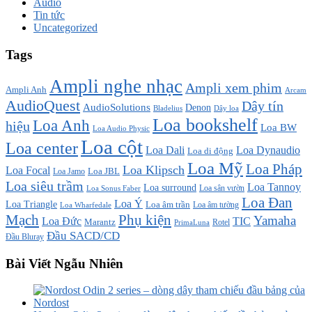
Audio
Tin tức
Uncategorized
Tags
Ampli nghe nhạc
Ampli xem phim
Ampli Anh
Arcam
AudioQuest
Dây tín
AudioSolutions
Denon
Bladelius
Dây loa
Loa bookshelf
Loa Anh
hiệu
Loa BW
Loa Audio Physic
Loa cột
Loa center
Loa Dali
Loa Dynaudio
Loa di động
Loa Mỹ
Loa Pháp
Loa Klipsch
Loa Focal
Loa JBL
Loa Jamo
Loa siêu trầm
Loa Tannoy
Loa surround
Loa sân vườn
Loa Sonus Faber
Loa Đan
Loa Ý
Loa Triangle
Loa âm trần
Loa âm tường
Loa Wharfedale
Mạch
Phụ kiện
Yamaha
TIC
Loa Đức
Marantz
PrimaLuna
Rotel
Đầu SACD/CD
Đầu Bluray
Bài Viết Ngẫu Nhiên