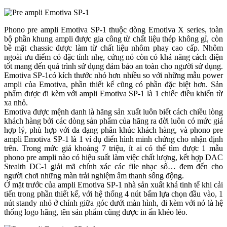
Phono pre ampli Emotiva SP-1 thuộc dòng Emotiva X series, toàn
bộ phần khung ampli được gia công từ chất liệu thép không gỉ, còn
bề mặt chassic được làm từ chất liệu nhôm phay cao cấp. Nhôm
ngoài ưu điểm có đặc tính nhẹ, cứng nó còn có khả năng cách điện
tốt mang đến quá trình sử dụng đảm bảo an toàn cho người sử dụng.
Emotiva SP-1có kích thước nhỏ hơn nhiều so với những mẫu power
ampli của Emotiva, phần thiết kế cũng có phần đặc biệt hơn. Sản
phẩm được đi kèm với ampli Emotiva SP-1 là 1 chiếc điều khiển từ
xa nhỏ.
Emotiva được mệnh danh là hãng sản xuất luôn biết cách chiều lòng
khách hàng bởi các dòng sản phẩm của hãng ra đời luôn có mức giá
hợp lý, phù hợp với đa dạng phân khúc khách hàng, và phono pre
ampli Emotiva SP-1 là 1 ví dụ điển hình minh chứng cho nhận định
trên. Trong mức giá khoảng 7 triệu, ít ai có thể tìm được 1 mẫu
phono pre ampli nào có hiệu suất làm việc chất lượng, kết hợp DAC
Stealth DC-1 giải mã chính xác các file nhạc số… đem đến cho
người chơi những màn trải nghiệm âm thanh sống động.
Ở mặt trước của ampli Emotiva SP-1 nhà sản xuất khá tinh tế khi cải
tiến trong phần thiết kế, với hệ thống 4 nút bấm lựa chọn đầu vào, 1
nút standy nhỏ ở chính giữa góc dưới màn hình, đi kèm với nó là hệ
thống logo hãng, tên sản phẩm cũng được in ấn khéo léo.