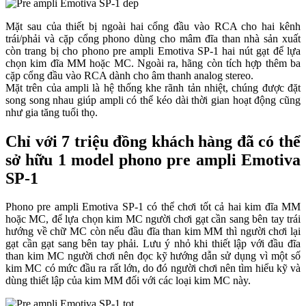
Mặt sau của thiết bị ngoài hai cổng đầu vào RCA cho hai kênh
trái/phải và cặp cổng phono dùng cho mâm đĩa than nhà sản xuất
còn trang bị cho phono pre ampli Emotiva SP-1 hai nút gạt để lựa
chọn kim đĩa MM hoặc MC. Ngoài ra, hãng còn tích hợp thêm ba
cặp cổng đầu vào RCA dành cho âm thanh analog stereo.
Mặt trên của ampli là hệ thống khe rãnh tản nhiệt, chúng được đặt
song song nhau giúp ampli có thể kéo dài thời gian hoạt động cũng
như gia tăng tuổi thọ.
Chỉ với 7 triệu đồng khách hàng đã có thể
sở hữu 1 model phono pre ampli Emotiva
SP-1
Phono pre ampli Emotiva SP-1 có thể chơi tốt cả hai kim đĩa MM
hoặc MC, để lựa chọn kim MC người chơi gạt cần sang bên tay trái
hướng về chữ MC còn nếu đầu đĩa than kim MM thì người chơi lại
gạt cần gạt sang bên tay phải. Lưu ý nhỏ khi thiết lập với đầu đĩa
than kim MC người chơi nên đọc kỹ hướng dẫn sử dụng vì một số
kim MC có mức đầu ra rất lớn, do đó người chơi nên tìm hiểu kỹ và
dùng thiết lập của kim MM đối với các loại kim MC này.