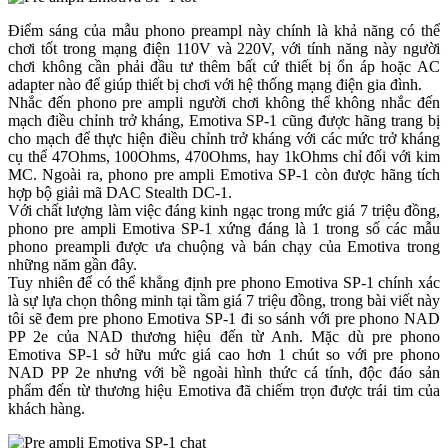
Điểm sáng của mẫu phono preampl này chính là khả năng có thể
chơi tốt trong mạng điện 110V và 220V, với tính năng này người
chơi không cần phải đầu tư thêm bất cứ thiết bị ổn áp hoặc AC
adapter nào để giúp thiết bị chơi với hệ thống mạng điện gia đình.
Nhắc đến phono pre ampli người chơi không thể không nhắc đến
mạch điều chỉnh trở kháng, Emotiva SP-1 cũng được hãng trang bị
cho mạch để thực hiện điều chỉnh trở kháng với các mức trở kháng
cụ thể 47Ohms, 100Ohms, 470Ohms, hay 1kOhms chỉ đối với kim
MC. Ngoài ra, phono pre ampli Emotiva SP-1 còn được hãng tích
hợp bộ giải mã DAC Stealth DC-1.
Với chất lượng làm việc đáng kinh ngạc trong mức giá 7 triệu đồng,
phono pre ampli Emotiva SP-1 xứng đáng là 1 trong số các mẫu
phono preampli được ưa chuộng và bán chạy của Emotiva trong
những năm gần đây.
Tuy nhiên để có thể khẳng định pre phono Emotiva SP-1 chính xác
là sự lựa chọn thông minh tại tầm giá 7 triệu đồng, trong bài viết này
tôi sẽ đem pre phono Emotiva SP-1 đi so sánh với pre phono NAD
PP 2e của NAD thương hiệu đến từ Anh. Mặc dù pre phono
Emotiva SP-1 sở hữu mức giá cao hơn 1 chút so với pre phono
NAD PP 2e nhưng với bề ngoài hình thức cá tính, độc đáo sản
phẩm đến từ thương hiệu Emotiva đã chiếm trọn được trái tim của
khách hàng.