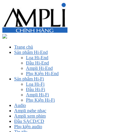
Trang chủ
Sản phẩm Hi-End
Loa Hi-End
Đầu Hi-End
Ampli Hi-End
Phụ Kiện Hi-End
Sản phẩm Hi-Fi
Loa Hi-Fi
Đầu Hi-Fi
Ampli Hi-Fi
Phụ Kiện Hi-Fi
Audio
Ampli nghe nhạc
Ampli xem phim
Đầu SACD/CD
Phụ kiện audio
Tin tức