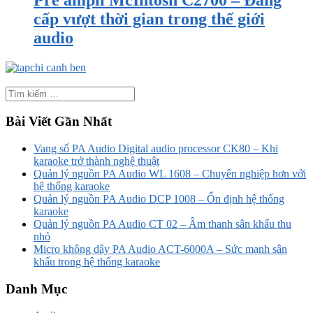
cấp vượt thời gian trong thế giới
audio
Bài Viết Gần Nhất
Vang số PA Audio Digital audio processor CK80 – Khi
karaoke trở thành nghệ thuật
Quản lý nguồn PA Audio WL 1608 – Chuyên nghiệp hơn với
hệ thống karaoke
Quản lý nguồn PA Audio DCP 1008 – Ổn định hệ thống
karaoke
Quản lý nguồn PA Audio CT 02 – Âm thanh sân khấu thu
nhỏ
Micro không dây PA Audio ACT-6000A – Sức mạnh sân
khấu trong hệ thống karaoke
Danh Mục