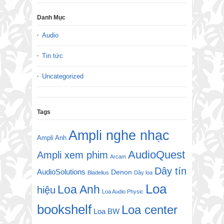
Danh Mục
Audio
Tin tức
Uncategorized
Tags
Ampli nghe nhạc
Ampli Anh
AudioQuest
Ampli xem phim
Arcam
Dây tín
AudioSolutions
Denon
Bladelius
Dây loa
Loa
Loa Anh
hiệu
Loa Audio Physic
bookshelf
Loa center
Loa BW