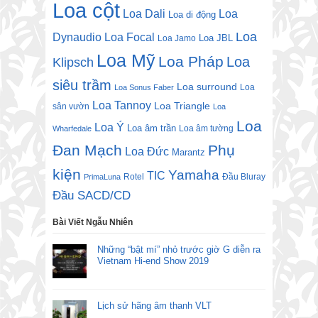
Loa cột
Loa Dali
Loa
Loa di động
Loa
Dynaudio
Loa Focal
Loa JBL
Loa Jamo
Loa Mỹ
Loa Pháp
Loa
Klipsch
siêu trầm
Loa surround
Loa
Loa Sonus Faber
Loa Tannoy
Loa Triangle
sân vườn
Loa
Loa
Loa Ý
Loa âm trần
Loa âm tường
Wharfedale
Đan Mạch
Phụ
Loa Đức
Marantz
kiện
Yamaha
TIC
Rotel
Đầu Bluray
PrimaLuna
Đầu SACD/CD
Bài Viết Ngẫu Nhiên
Những “bật mí” nhỏ trước giờ G diễn ra
Vietnam Hi-end Show 2019
Lịch sử hãng âm thanh VLT