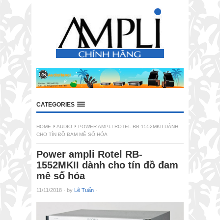
CATEGORIES
HOME
AUDIO
POWER AMPLI ROTEL RB-1552MKII DÀNH
CHO TÍN ĐỒ ĐAM MÊ SỐ HÓA
Power ampli Rotel RB-
1552MKII dành cho tín đồ đam
mê số hóa
11/11/2018
·
by
Lê Tuấn
·