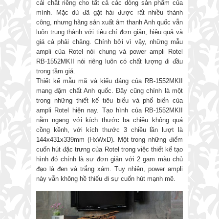
cái chất riêng cho tất cả các dòng sản phẩm của
mình. Mặc dù đã gặt hái được rất nhiều thành
công, nhưng hãng sản xuất âm thanh Anh quốc vẫn
luôn trung thành với tiêu chí đơn giản, hiệu quả và
giá cả phải chăng. Chính bởi vì vậy, những mẫu
ampli của Rotel nói chung và power ampli Rotel
RB-1552MKII nói riêng luôn có chất lượng đi đầu
trong tầm giá.
Thiết kế mẫu mã và kiểu dáng của RB-1552MKII
mang đậm chất Anh quốc. Đây cũng chính là một
trong những thiết kế tiêu biểu và phổ biến của
ampli Rotel hiện nay. Tạo hình của RB-1552MKII
nằm ngang với kích thước ba chiều không quá
cồng kềnh, với kích thước 3 chiều lần lượt là
144x431x339mm (HxWxD). Một trong những điểm
cuốn hút đặc trưng của Rotel trong việc thiết kế tạo
hình đó chính là sự đơn giản với 2 gam màu chủ
đạo là đen và trắng xám. Tuy nhiên, power ampli
này vẫn không hề thiếu đi sự cuốn hút mạnh mẽ.