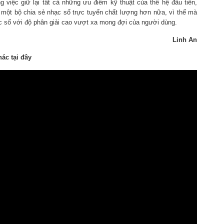
 việc giữ lại tất cả những ưu điểm kỹ thuật của thế hệ đầu tiên,
 là một bộ chia sẻ nhạc số trực tuyến chất lượng hơn nữa, vì thế mà
 số với độ phân giải cao vượt xa mong đợi của người dùng.
Linh An
ác tại đây