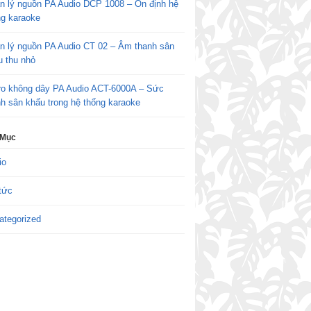
n lý nguồn PA Audio DCP 1008 – Ổn định hệ
ng karaoke
n lý nguồn PA Audio CT 02 – Âm thanh sân
u thu nhỏ
ro không dây PA Audio ACT-6000A – Sức
h sân khấu trong hệ thống karaoke
 Mục
io
tức
ategorized