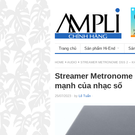
Trang chủ
Sản phẩm Hi-End
Sản
HOME
AUDIO
STREAMER METRONOME DSS 2 – KH
Streamer Metronome D
mạnh của nhạc số
25/07/2023
·
by
Lê Tuấn
·