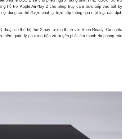
 Metronome DSS 2 sẽ cho phép người dùng phát nhạc được lưu trữ
ng hỗ trợ Apple AirPlay 2 cho phép truy cậm trực tiếp vào bất kỳ
nội dung có thể được phát lại trực tiếp thông qua một loạt các dịch
ỹ thuật số thế hệ thứ 2 này tương thích với Roon Ready. Có nghĩa
hần mềm quản lý phương tiện và truyền phát âm thanh đa phòng của