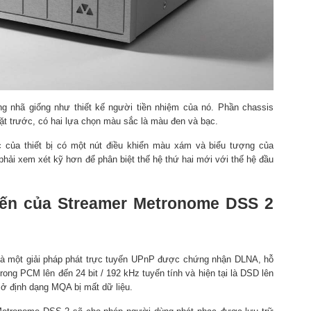
ng nhã giống như thiết kế người tiền nhiệm của nó. Phần chassis
t trước, có hai lựa chọn màu sắc là màu đen và bạc.
 của thiết bị có một nút điều khiển màu xám và biểu tượng của
hải xem xét kỹ hơn để phân biệt thế hệ thứ hai mới với thế hệ đầu
tiến của Streamer Metronome DSS 2
à một giải pháp phát trực tuyến UPnP được chứng nhận DLNA, hỗ
 trong PCM lên đến 24 bit / 192 kHz tuyến tính và hiện tại là DSD lên
ở định dạng MQA bị mất dữ liệu.