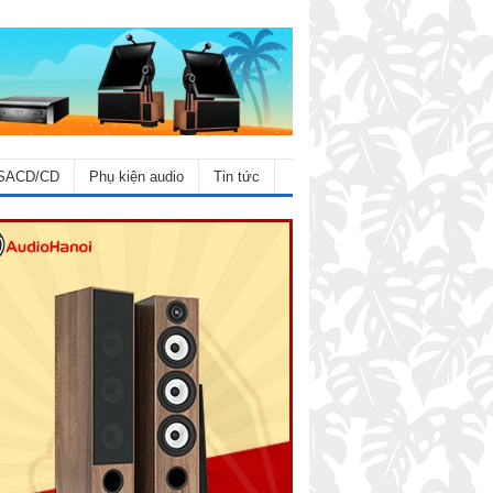
SACD/CD
Phụ kiện audio
Tin tức