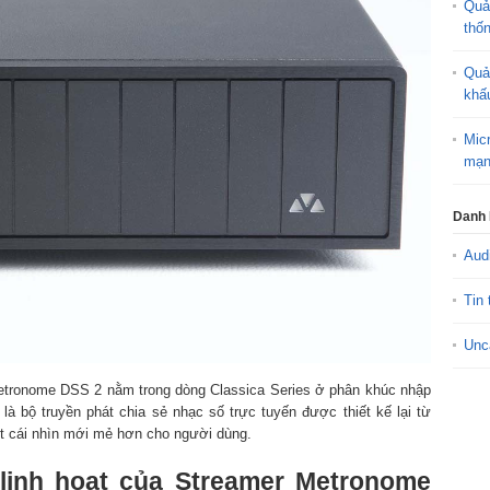
Quả
thố
Quả
khấ
Mic
mạn
Danh
Aud
Tin 
Unc
etronome DSS 2 nằm trong dòng Classica Series ở phân khúc nhập
à bộ truyền phát chia sẻ nhạc số trực tuyến được thiết kế lại từ
t cái nhìn mới mẻ hơn cho người dùng.
 linh hoạt của Streamer Metronome