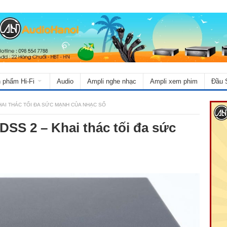
 phẩm Hi-Fi
Audio
Ampli nghe nhạc
Ampli xem phim
Đầu 
AI THÁC TỐI ĐA SỨC MẠNH CỦA NHẠC SỐ
SS 2 – Khai thác tối đa sức