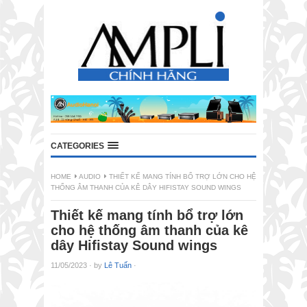
CATEGORIES
HOME
AUDIO
THIẾT KẾ MANG TÍNH BỔ TRỢ LỚN CHO HỆ
THỐNG ÂM THANH CỦA KÊ DÂY HIFISTAY SOUND WINGS
Thiết kế mang tính bổ trợ lớn
cho hệ thống âm thanh của kê
dây Hifistay Sound wings
11/05/2023
·
by
Lê Tuấn
·