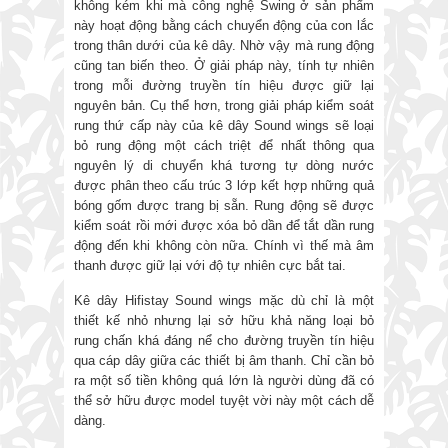
không kém khi mà công nghệ Swing ở sản phẩm
này hoạt động bằng cách chuyển động của con lắc
trong thân dưới của kê dây. Nhờ vậy mà rung động
cũng tan biến theo. Ở giải pháp này, tính tự nhiên
trong mỗi đường truyền tín hiệu được giữ lại
nguyên bản. Cụ thể hơn, trong giải pháp kiểm soát
rung thứ cấp này của kê dây Sound wings sẽ loại
bỏ rung động một cách triệt để nhất thông qua
nguyên lý di chuyển khá tương tự dòng nước
được phân theo cấu trúc 3 lớp kết hợp những quả
bóng gốm được trang bị sẵn. Rung động sẽ được
kiểm soát rồi mới được xóa bỏ dần để tắt dần rung
động đến khi không còn nữa. Chính vì thế mà âm
thanh được giữ lại với độ tự nhiên cực bắt tai.
Kê dây Hifistay Sound wings mặc dù chỉ là một
thiết kế nhỏ nhưng lại sở hữu khả năng loại bỏ
rung chấn khá đáng nể cho đường truyền tín hiệu
qua cáp dây giữa các thiết bị âm thanh. Chỉ cần bỏ
ra một số tiền không quá lớn là người dùng đã có
thể sở hữu được model tuyệt vời này một cách dễ
dàng.