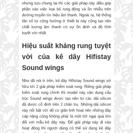
nhưng tựu chung lại thì các giải pháp này điều góp
phần vào việc loại bỏ rung động và ồn nhiễu trên
đường truyền tín hiệu âm thanh. Ngoài ra, hệ thống
tần số tự cộng hưởng ở thiết bị này cũng tạo nên
chất lượng âm thanh có sự ổn định và độ tĩnh
tuyệt vời nhất.
Hiệu suất kháng rung tuyệt
vời của kê dây Hifistay
Sound wings
Như đã nói ở trên, kê dây Hifistay Sound wings sở
hữu tới 2 giải pháp kiểm soát rung. Riêng giải pháp
kiểm soát rung chính thì model này vận dụng cấu
trúc Sound wings được tạo nên từ các dải silicon
đã được cố định trên 2 chân trụ. Những dải silicon
này nổi bật với độ co giãn linh hoạt nên những dây
cáp nặng cũng không phải là một trở ngại quá lớn
đối với mẫu kê dây này. Để giải pháp này đi vào
hoạt động thì người dùng có thể sử dụng kê dây