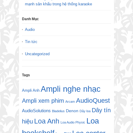
mạnh sân khấu trong hệ thống karaoke
Danh Mục
Audio
Tin tức
Uncategorized
Tags
Ampli nghe nhạc
Ampli Anh
AudioQuest
Ampli xem phim
Arcam
Dây tín
AudioSolutions
Denon
Bladelius
Dây loa
Loa
Loa Anh
hiệu
Loa Audio Physic
bookshelf