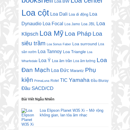
Loa center
Loa BW
Loa cột
Loa Dali
Loa
Loa di động
Loa
Dynaudio
Loa Focal
Loa JBL
Loa Jamo
Loa Mỹ
Loa Pháp
Loa
Klipsch
siêu trầm
Loa surround
Loa
Loa Sonus Faber
Loa Tannoy
Loa Triangle
sân vườn
Loa
Loa
Loa Ý
Loa âm trần
Loa âm tường
Wharfedale
Đan Mạch
Phụ
Loa Đức
Marantz
kiện
Yamaha
TIC
Rotel
Đầu Bluray
PrimaLuna
Đầu SACD/CD
Bài Viết Ngẫu Nhiên
Loa Elipson Planet W35 Xi – Mở rộng
không gian, lan tỏa âm nhạc