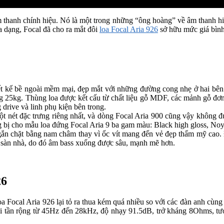
m thanh chính hiệu. Nó là một trong những “ông hoàng” về âm thanh hi
 dạng, Focal đã cho ra mắt đôi
loa Focal Aria 926
sở hữu mức giá bình
iết kế bề ngoài mềm mại, đẹp mắt với những đường cong nhẹ ở hai bên
5kg. Thùng loa được kết cấu từ chất liệu gỗ MDF, các mảnh gỗ đơn g
drive và linh phụ kiện bên trong.
ột nét đặc trưng riêng nhất, và dòng Focal Aria 900 cũng vậy không đ
g bị cho mẫu loa đứng Focal Aria 9 ba gam màu: Black high gloss, Noye
 gắn chặt bằng nam châm thay vì ốc vít mang đến vẻ đẹp thẩm mỹ cao. 
à sàn nhà, do đó âm bass xuống được sâu, mạnh mẽ hơn.
26
a Focal Aria 926 lại tỏ ra thua kém quá nhiều so với các đàn anh cùn
ải tần rộng từ 45Hz đến 28kHz, độ nhạy 91.5dB, trở kháng 8Ohms, tươn