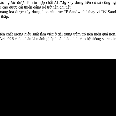
ảo ngược được làm từ hợp chất AL/Mg xây dựng trên cơ sở công ngh
ao được cải thiện đáng kể trở nên chi tiết.
ng loa được xây dựng theo cấu trúc “F Sandwich” thay vì “W Sandwic
 thấp.
n chất lượng hiệu suất làm việc ở dải trung trầm trở nên hiệu quả hơn
Aria 926 chắc chắn là mảnh ghép hoàn hảo nhất cho hệ thống stereo ho