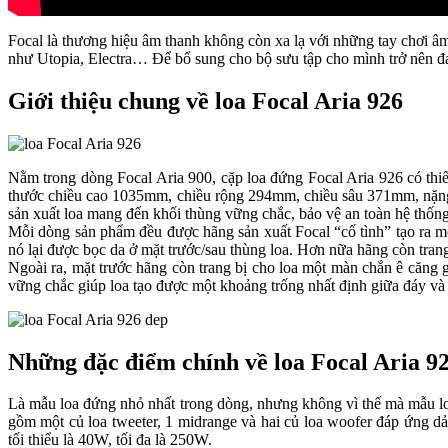
Focal là thương hiệu âm thanh không còn xa lạ với những tay chơi â
như Utopia, Electra… Để bổ sung cho bộ sưu tập cho mình trở nên đa
Giới thiệu chung về loa Focal Aria 926
Nằm trong dòng Focal Aria 900, cặp loa đứng Focal Aria 926 có th
thước chiều cao 1035mm, chiều rộng 294mm, chiều sâu 371mm, nặng 2
sản xuất loa mang đến khối thùng vững chắc, bảo vệ an toàn hệ thống 
Mỗi dòng sản phẩm đều được hãng sản xuất Focal “cố tình” tạo ra m
nó lại được bọc da ở mặt trước/sau thùng loa. Hơn nữa hãng còn tran
Ngoài ra, mặt trước hãng còn trang bị cho loa một màn chắn ê căng
vững chắc giúp loa tạo được một khoảng trống nhất định giữa đáy v
Những đặc điểm chính về loa Focal Aria 9
Là mẫu loa đứng nhỏ nhất trong dòng, nhưng không vì thế mà mẫu lo
gồm một củ loa tweeter, 1 midrange và hai củ loa woofer đáp ứng d
tối thiểu là 40W, tối đa là 250W.