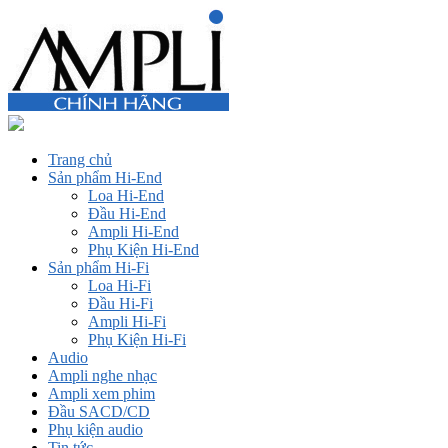
Trang chủ
Sản phẩm Hi-End
Loa Hi-End
Đầu Hi-End
Ampli Hi-End
Phụ Kiện Hi-End
Sản phẩm Hi-Fi
Loa Hi-Fi
Đầu Hi-Fi
Ampli Hi-Fi
Phụ Kiện Hi-Fi
Audio
Ampli nghe nhạc
Ampli xem phim
Đầu SACD/CD
Phụ kiện audio
Tin tức