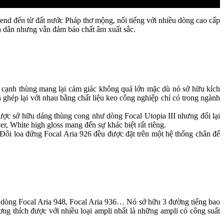
end đến từ đất nước Pháp thơ mộng, nổi tiếng với nhiều dòng cao cấp
 dân nhưng vẫn đảm bảo chất âm xuất sắc.
 cạnh thùng mang lại cảm giác không quá lớn mặc dù nó sở hữu kích
hép lại với nhau bằng chất liệu keo công nghiệp chỉ có trong ngành
ược sở hữu dáng thùng cong như dòng Focal Utopia III nhưng đổi lại
r, White high gloss mang đến sự khác biệt rất riêng.
Đôi loa đứng Focal Aria 926 đều được đặt trên một hệ thống chân đế
g dòng Focal Aria 948, Focal Aria 936… Nó sở hữu 3 đường tiếng bao
g thích được với nhiều loại ampli nhất là những ampli có công suất