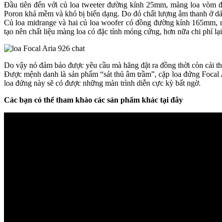
Đầu tiên đến với củ loa tweeter đường kính 25mm, màng loa vòm đ
Poron khá mềm và khó bị biến dạng. Do đó chất lượng âm thanh ở dải c
Củ loa midrange và hai củ loa woofer có đồng đường kính 165mm, mà
tạo nên chất liệu màng loa có đặc tính mỏng cứng, hơn nữa chi phí lại
Do vậy nó đảm bảo được yêu cầu mà hãng đặt ra đồng thời còn cải thiệ
Được mệnh danh là sản phẩm “sát thủ âm trầm”, cặp loa đứng Focal 
loa đứng này sẽ có được những màn trình diễn cực kỳ bất ngờ.
Các bạn có thể tham khảo các sản phẩm khác tại đây