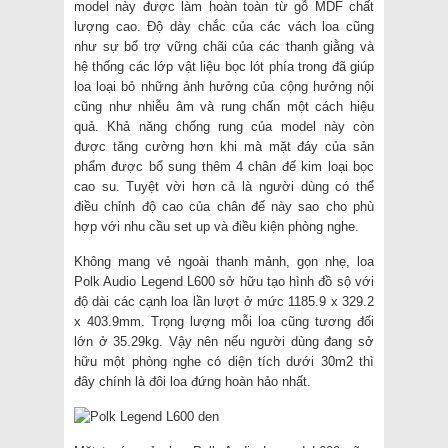
model này được làm hoàn toàn từ gỗ MDF chất
lượng cao. Độ dày chắc của các vách loa cũng
như sự bổ trợ vững chãi của các thanh giằng và
hệ thống các lớp vật liệu bọc lót phía trong đã giúp
loa loại bỏ những ảnh hưởng của cộng hưởng nội
cũng như nhiễu âm và rung chấn một cách hiệu
quả. Khả năng chống rung của model này còn
được tăng cường hơn khi mà mặt đáy của sản
phẩm được bổ sung thêm 4 chân đế kim loại bọc
cao su. Tuyệt vời hơn cả là người dùng có thể
điều chỉnh độ cao của chân đế này sao cho phù
hợp với nhu cầu set up và điều kiện phòng nghe.
Không mang vẻ ngoài thanh mảnh, gọn nhẹ, loa
Polk Audio Legend L600 sở hữu tạo hình đồ sộ với
độ dài các cạnh loa lần lượt ở mức 1185.9 x 329.2
x 403.9mm. Trọng lượng mỗi loa cũng tương đối
lớn ở 35.29kg. Vậy nên nếu người dùng đang sở
hữu một phòng nghe có diện tích dưới 30m2 thì
đây chính là đôi loa đứng hoàn hảo nhất.