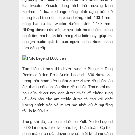
loa tweeter Pinacle dạng hình tròn đường kính
25.4mm, 1 loa midrange cũng hình dạng tròn có
màng loa hình nón Turbine đường kính 133.4 mm,
riêng hai củ loa woofer đường kính 177.8 mm.
Những driver này đều được tích hợp những công
nghệ âm thanh tiên tiến hàng đầu hiện nay, giúp trải
nghiệm audio giải trí của người nghe được nâng
tầm đẳng cấp.
Tìm hiểu kĩ hơn thì driver tweeter Pinnacle Ring
Radiator ở loa Polk Audio Legend L600 được đặt
trong một họng kèn nhằm được được độ phân tán
âm thanh dải cao tần đồng đều nhất. Trong khi mặt
sau của driver này còn được thiết kế chống rung
để đảm bảo cho âm treble được tái tạo với chất
lượng chính xác và mượt mà nhất dù ở ngưỡng
tối đa là 50kHz.
Trong khi đó, củ loa mid ở loa Polk Audio Legend
L600 lại được thiết kế khác biệt hoàn toàn. Cụ thể,
phần màng loa của driver này có thiết kế dạng cánh