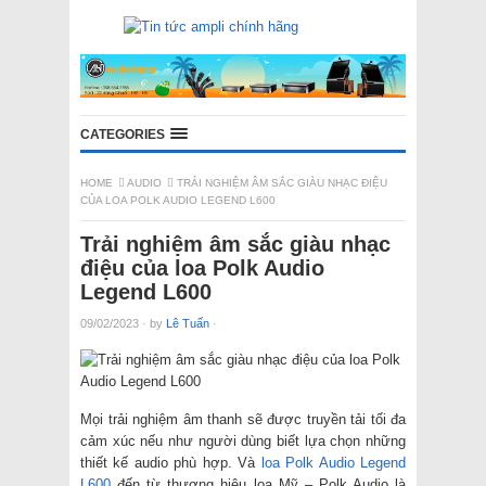
CATEGORIES
HOME
AUDIO
TRẢI NGHIỆM ÂM SẮC GIÀU NHẠC ĐIỆU
CỦA LOA POLK AUDIO LEGEND L600
Trải nghiệm âm sắc giàu nhạc
điệu của loa Polk Audio
Legend L600
09/02/2023
·
by
Lê Tuấn
·
Mọi trải nghiệm âm thanh sẽ được truyền tải tối đa
cảm xúc nếu như người dùng biết lựa chọn những
thiết kế audio phù hợp. Và
loa Polk Audio Legend
L600
đến từ thương hiệu loa Mỹ – Polk Audio là