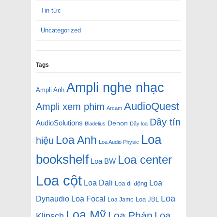
Tin tức
Uncategorized
Tags
Ampli nghe nhạc
Ampli Anh
AudioQuest
Ampli xem phim
Arcam
Dây tín
AudioSolutions
Denon
Bladelius
Dây loa
Loa
Loa Anh
hiệu
Loa Audio Physic
bookshelf
Loa center
Loa BW
Loa cột
Loa Dali
Loa
Loa di động
Loa
Dynaudio
Loa Focal
Loa JBL
Loa Jamo
Loa Mỹ
Loa Pháp
Loa
Klipsch