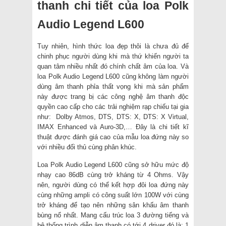
thanh chi tiết của loa Polk
Audio Legend L600
Tuy nhiên, hình thức loa đẹp thôi là chưa đủ để
chinh phục người dùng khi mà thứ khiến người ta
quan tâm nhiều nhất đó chính chất âm của loa. Và
loa Polk Audio Legend L600 cũng không làm người
dùng âm thanh phỉa thất vọng khi mà sản phẩm
này được trang bị các công nghệ âm thanh độc
quyền cao cấp cho các trải nghiệm rạp chiếu tại gia
như: Dolby Atmos, DTS, DTS: X, DTS: X Virtual,
IMAX Enhanced và Auro-3D,… Đây là chi tiết kĩ
thuật được đánh giá cao của mẫu loa đứng này so
với nhiều đối thủ cùng phân khúc.
Loa Polk Audio Legend L600 cũng sở hữu mức độ
nhạy cao 86dB cùng trở kháng từ 4 Ohms. Vậy
nên, người dùng có thể kết hợp đôi loa đứng này
cùng những ampli có công suất lớn 100W với cùng
trở kháng để tạo nên những sân khấu âm thanh
bùng nổ nhất. Mang cấu trúc loa 3 đường tiếng và
hệ thống trình diễn âm thanh có tới 4 driver đó là: 1