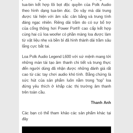
tua-bin kết hợp lõi bọt độc quyền của Polk Audio
theo hình dạng tua-bin đúc. Do vậy mà dải trung
được tái hiện với âm sắc cân bằng và trung tính
đáng ngạc nhiên. Riêng dải trầm do có sự bổ trợ
của cổng thông hơi Power Port® cao cấp kết hợp
cùng hai củ loa woofer có phần màng loa được làm
từ vật liệu nhẹ và bền bỉ đã hình thành dải trầm sâu
lắng cực bắt tai.
Loa Polk Audio Legend L600 với sứ mệnh mang tới
những màn tái tạo âm thanh chi tiết và trung thực
đến người dùng đã nhận được những đánh giá rất
cao từ các tay chơi audio khó tính. Bằng chứng là
sức hút của sản phẩm luôn nằm trong “top” loa
đứng yêu thích ở khắp các thị trường âm thanh
trên toàn cầu.
Thanh Anh
Các bạn có thể tham khảo các sản phẩm khác tại
đây