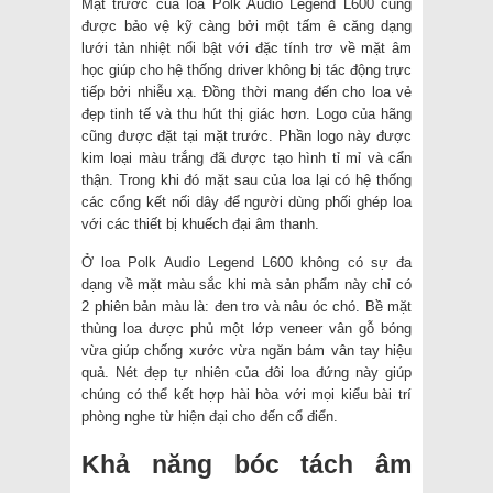
Mặt trước của loa Polk Audio Legend L600 cũng
được bảo vệ kỹ càng bởi một tấm ê căng dạng
lưới tản nhiệt nổi bật với đặc tính trơ về mặt âm
học giúp cho hệ thống driver không bị tác động trực
tiếp bởi nhiễu xạ. Đồng thời mang đến cho loa vẻ
đẹp tinh tế và thu hút thị giác hơn. Logo của hãng
cũng được đặt tại mặt trước. Phần logo này được
kim loại màu trắng đã được tạo hình tỉ mỉ và cẩn
thận. Trong khi đó mặt sau của loa lại có hệ thống
các cổng kết nối dây để người dùng phối ghép loa
với các thiết bị khuếch đại âm thanh.
Ở loa Polk Audio Legend L600 không có sự đa
dạng về mặt màu sắc khi mà sản phẩm này chỉ có
2 phiên bản màu là: đen tro và nâu óc chó. Bề mặt
thùng loa được phủ một lớp veneer vân gỗ bóng
vừa giúp chống xước vừa ngăn bám vân tay hiệu
quả. Nét đẹp tự nhiên của đôi loa đứng này giúp
chúng có thể kết hợp hài hòa với mọi kiểu bài trí
phòng nghe từ hiện đại cho đến cổ điển.
Khả năng bóc tách âm