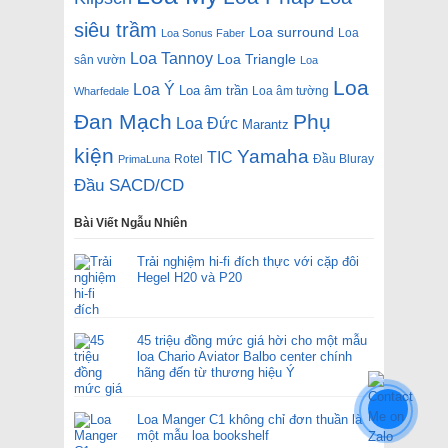
siêu trầm
Loa surround
Loa
Loa Sonus Faber
Loa Tannoy
Loa Triangle
sân vườn
Loa
Loa
Loa Ý
Loa âm trần
Loa âm tường
Wharfedale
Đan Mạch
Phụ
Loa Đức
Marantz
kiện
Yamaha
TIC
Rotel
Đầu Bluray
PrimaLuna
Đầu SACD/CD
Bài Viết Ngẫu Nhiên
Trải nghiệm hi-fi đích thực với cặp đôi
Hegel H20 và P20
45 triệu đồng mức giá hời cho một mẫu
loa Chario Aviator Balbo center chính
hãng đến từ thương hiệu Ý
Loa Manger C1 không chỉ đơn thuần là
một mẫu loa bookshelf