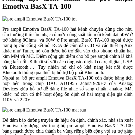
Emotiva BasX TA-100
Pre ampli Emotiva BasX TA-100 hai kênh chuyên dùng cho nhu
cầu thưởng thức âm nhạc có mức công suất lớn mỗi kênh đạt 50W ở
trở kháng 8Ohms, và 90W ở Pre ampli BasX TA-100 ngoài được
trang bị các cổng kết nối RCA để cắm đầu CD và các thiết bị Aux
khác như Tuner, nó còn được hỗ trợ đầu vào cho phono chuẩn hai
kim MM và MC. Điểm cộng ghi điểm cho bộ pre ampli chính là khả
năng kết nối kỹ thuật số với các cổng vào digital coax, digital, USB
và Bluetooth,…. Tuy nhiên nó chỉ có khả năng kết nối được
Bluetooth thông qua thiết bị hỗ trợ bộ phát Bluetooth.
Ngoài ra, bộ pre ampli Emotiva BasX TA-100 còn được hãng tích
hợp bên trong chip DAC AD1955 24bit/192kHz của Analog
Devices giúp hỗ trợ dễ dàng file nhạc số sang chuẩn analog. Mặt
khác, nó còn có thể hoạt động ổn định cả hai mạng điện gia đình
110V và 220V.
Để đảm bảo đường truyền tín hiệu ổn định, chính xác, nhà sản xuất
Emotiva xây dựng bên trong bộ pre ampli Emotiva BasX TA-100
bảng mạch được chia thành ba vùng riêng biệt cộng với sự trợ giúp