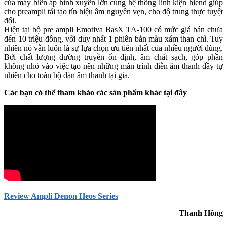
của máy biến áp hình xuyền lớn cùng hệ thống linh kiện hiend giúp
cho preampli tái tạo tín hiệu âm nguyên vẹn, cho độ trung thực tuyệt
đối.
Hiện tại bộ pre ampli Emotiva BasX TA-100 có mức giá bán chưa
đến 10 triệu đồng, với duy nhất 1 phiên bản màu xám than chì. Tuy
nhiên nó vẫn luôn là sự lựa chọn ưu tiên nhất của nhiều người dùng.
Bởi chất lượng đường truyền ổn định, âm chất sạch, góp phần
không nhỏ vào việc tạo nên những màn trình diễn âm thanh đầy tự
nhiên cho toàn bộ dàn âm thanh tại gia.
Các bạn có thể tham khảo các sản phẩm khác tại đây
Review Ampli Denon Heos Series
Thanh Hồng