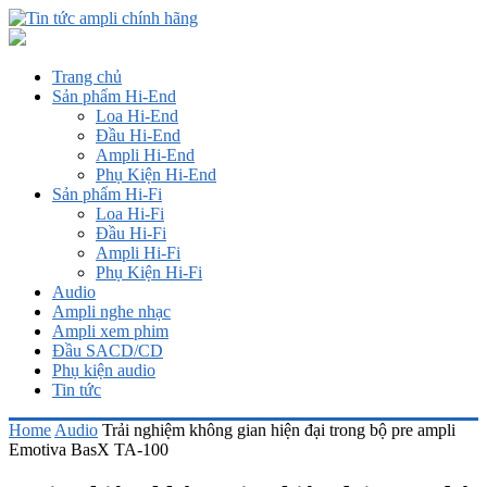
Trang chủ
Sản phẩm Hi-End
Loa Hi-End
Đầu Hi-End
Ampli Hi-End
Phụ Kiện Hi-End
Sản phẩm Hi-Fi
Loa Hi-Fi
Đầu Hi-Fi
Ampli Hi-Fi
Phụ Kiện Hi-Fi
Audio
Ampli nghe nhạc
Ampli xem phim
Đầu SACD/CD
Phụ kiện audio
Tin tức
Home
Audio
Trải nghiệm không gian hiện đại trong bộ pre ampli
Emotiva BasX TA-100