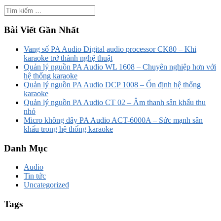
Bài Viết Gần Nhất
Vang số PA Audio Digital audio processor CK80 – Khi
karaoke trở thành nghệ thuật
Quản lý nguồn PA Audio WL 1608 – Chuyên nghiệp hơn với
hệ thống karaoke
Quản lý nguồn PA Audio DCP 1008 – Ổn định hệ thống
karaoke
Quản lý nguồn PA Audio CT 02 – Âm thanh sân khấu thu
nhỏ
Micro không dây PA Audio ACT-6000A – Sức mạnh sân
khấu trong hệ thống karaoke
Danh Mục
Audio
Tin tức
Uncategorized
Tags