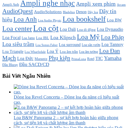
Ampli nghe nhạc
Ampli xem phim
Ampli Anh
Arcam
AudioQuest
Dây tín
AudioSolutions
Denon
Bladelius
Dây loa
Loa bookshelf
Loa Anh
hiệu
Loa BW
Loa Audio Physic
Loa cột
Loa center
Loa Dali
Loa Dynaudio
Loa di động
Loa Mỹ
Loa Pháp
Loa Klipsch
Loa Focal
Loa JBL
Loa Jamo
Loa siêu trầm
Loa Tannoy
Loa surround
Loa sân vườn
Loa Sonus Faber
Loa Đan
Loa Ý
Loa Triangle
Loa âm trần
Loa âm tường
Loa Wharfedale
Mạch
Phụ kiện
Yamaha
TIC
Loa Đức
Marantz
PrimaLuna
Rotel
Đầu SACD/CD
Đầu Bluray
Bài Viết Ngẫu Nhiên
Dòng loa Revel Concerta – Dòng loa đa năng có hiệu suất
cao.
Loa B&W Panorama 2 – sự kết hợp hoàn hảo giữa phong
cách, sự tiện lợi và chất lượng âm thanh