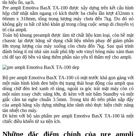
tín hiệu ổn, sạch.
Pre ampli Emotiva BasX TA-100 được xây dựng trên kết cấu hình
hộp chữ nhật nằm ngang có kích thước ba chiều lần lượt 432mm x
66mm x 318mm, tổng trọng lượng máy chưa đến 7kg. Do đó nó
không gây ra bất cứ khó khăn gì trong công cuộc setup di chuyển vị
trí của ampli.
Toàn bộ khung preampli được làm từ chất liệu kim loại, còn bề mặt
chassic lại được hãng sử dụng chất liệu nhôm phay để giảm phần
lớn trọng lượng của máy xuống còn chưa đến 7kg. Sau quá trình
đánh bóng tỉ mỉ nhà sản xuất phủ lớp sơn vinyl bóng màu xám than
chì để tạo độ bền và tăng thêm phần nào yếu tố thẩm mỹ cho ampli.
Bộ pre ampli Emotiva BasX TA-100 có mặt trước khá gọn gàng với
một màn hình kính đen hiện thị trạng thái hoạt động của ampli qua
dòng chữ đèn led xanh rõ ràng, ngoài ra góc trái mặt máy còn có
một núm xoay chức năng lớn, đi kèm với nút bấm Standby và một
giắc cắm tai nghe chuẩn 3.5mm. Trong khi đó trên phần nắp đậy
của ampli hãng xây dựng những khe rãnh nhỏ thực hiện chức năng
tản nhiệt cho máy.
Đi kèm với bộ sản phẩm pre ampli Emotiva BasX TA-100 là một
chiếc điều khiển từ xa tiện ích.
Những đặc điểm chính của pre ampli