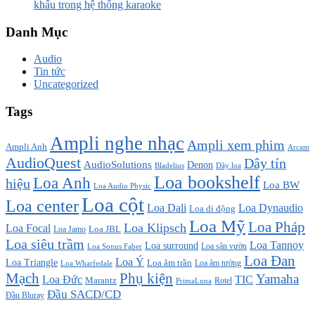
khấu trong hệ thống karaoke
Danh Mục
Audio
Tin tức
Uncategorized
Tags
Ampli nghe nhạc
Ampli xem phim
Ampli Anh
Arcam
AudioQuest
Dây tín
AudioSolutions
Denon
Bladelius
Dây loa
Loa bookshelf
Loa Anh
hiệu
Loa BW
Loa Audio Physic
Loa cột
Loa center
Loa Dali
Loa Dynaudio
Loa di động
Loa Mỹ
Loa Pháp
Loa Klipsch
Loa Focal
Loa JBL
Loa Jamo
Loa siêu trầm
Loa Tannoy
Loa surround
Loa sân vườn
Loa Sonus Faber
Loa Đan
Loa Ý
Loa Triangle
Loa âm trần
Loa âm tường
Loa Wharfedale
Mạch
Phụ kiện
Yamaha
TIC
Loa Đức
Marantz
PrimaLuna
Rotel
Đầu SACD/CD
Đầu Bluray