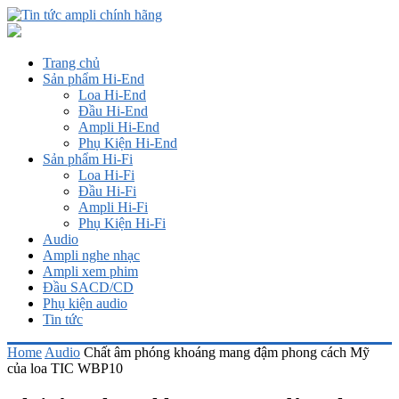
Trang chủ
Sản phẩm Hi-End
Loa Hi-End
Đầu Hi-End
Ampli Hi-End
Phụ Kiện Hi-End
Sản phẩm Hi-Fi
Loa Hi-Fi
Đầu Hi-Fi
Ampli Hi-Fi
Phụ Kiện Hi-Fi
Audio
Ampli nghe nhạc
Ampli xem phim
Đầu SACD/CD
Phụ kiện audio
Tin tức
Home
Audio
Chất âm phóng khoáng mang đậm phong cách Mỹ
của loa TIC WBP10