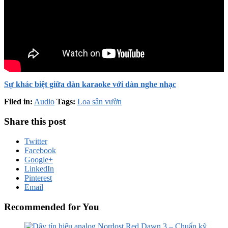
Sự khác biệt giữa dàn karaoke với dàn nghe nhạc
Filed in:
Audio
Tags:
Loa sân vườn
Share this post
Twitter
Facebook
Google+
LinkedIn
Pinterest
Email
Recommended for You