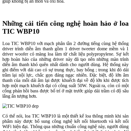
giúp không bị ăn mòn và oxi hóa.
Những cải tiến công nghệ hoàn hảo ở loa
TIC WBP10
Loa TIC WBP10 với mạch phân tần 2 đường tiếng cùng hệ thống
driver trình diễn âm thanh gồm 1 driver tweeter dome mềm và 1
driver woofer có màng loa làm từ chất liệu polypropylene. Sự kết
hợp hoàn hảo của những driver này đã tạo nên những màn trình
diễn âm thanh khó quên nhất dành cho người dùng. Hệ thống này
ghi điểm với dải cao có sự trung thực, bay bổng ; trong khi đó dải
trầm lại nội lực, chắc gọn đáng ngạc nhiên. Đặc biệt, độ lớn âm
thanh của mỗi dải âm lại được khuếch đại về độ lớn khi được tích
hợp một mạch khuếch đại có công suất 50W. Ngoài ra, còn có một
cổng phản hồi bass được bố trí ở mặt trước giúp dải trầm có độ sâu
lắng ấn tượng hơn.
Có thể nói, loa TIC WBP10 là một thiết kế loa thông minh khi sản
phẩm này được bổ sung công nghệ kết nối bluetooth và kết nối
WiFi hiện đại. Thông qua những chuẩn công nghệ này, người dùng