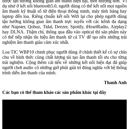
được tận hưởng không gian âm thanh hiện đại, thời thượng hơn. Ví
dụ như ở kết nối bluetooth5.0, người dùng có thể kết nối mọi nguồn
âm thanh kỹ thuật số từ điện thoại thông minh, máy tính bảng hay
laptop đến loa. Riêng chuẩn kết nối Wifi lại cho phép người dùng
tận hưởng không gian âm thanh trực tuyến với các kênh đa dạng
như Napster, Qobuz, Tidal, Deezer, Spotify, iHeartRadio, Airplay2
hay DLNA. Thậm chí, thông qua đầu vào optical thì sản phẩm này
có thể tiếp nhận tín hiệu âm thanh từ cả TV để tạo nên những trải
nghiệm âm thanh giàu cảm xúc nhất.
Loa TIC WBP10 chinh phục người dùng ở chính thiết kế có sự chỉn
chu về hình thức cùng chất lượng tái tạo âm thanh tối ưu cho từng
trải nghiệm. Cộng thêm cải tiến về những kết nối hiện đại đã giúp
người chơi audio có những giờ phút giải trí đúng nghĩa với hệ thống
trình diễn âm thanh của mình.
Thanh Anh
Các bạn có thể tham khảo các sản phẩm khác tại đây