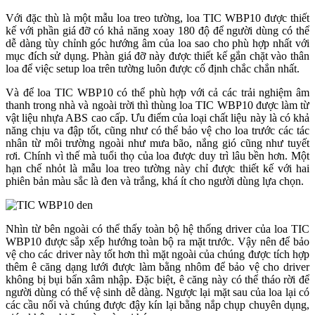
Với đặc thù là một mẫu loa treo tường, loa TIC WBP10 được thiết
kế với phần giá đỡ có khả năng xoay 180 độ để người dùng có thể
dễ dàng tùy chỉnh góc hướng âm của loa sao cho phù hợp nhất với
mục đích sử dụng. Phàn giá đỡ này được thiết kế gắn chặt vào thân
loa để việc setup loa trên tường luôn được cố định chắc chắn nhất.
Và để loa TIC WBP10 có thể phù hợp với cả các trải nghiệm âm
thanh trong nhà và ngoài trời thì thùng loa TIC WBP10 được làm từ
vật liệu nhựa ABS cao cấp. Ưu điểm của loại chất liệu này là có khả
năng chịu va đập tốt, cũng như có thể bảo vệ cho loa trước các tác
nhân từ môi trường ngoài như mưa bão, nắng gió cũng như tuyết
rơi. Chính vì thế mà tuổi thọ của loa được duy trì lâu bền hơn. Một
hạn chế nhỏt là mẫu loa treo tường này chỉ được thiết kế với hai
phiên bản màu sắc là đen và trắng, khá ít cho người dùng lựa chọn.
Nhìn từ bên ngoài có thể thấy toàn bộ hệ thống driver của loa TIC
WBP10 được sắp xếp hướng toàn bộ ra mặt trước. Vậy nên để bảo
vệ cho các driver này tốt hơn thì mặt ngoài của chúng được tích hợp
thêm ê căng dạng lưới được làm bằng nhôm để bảo vệ cho driver
không bị bụi bẩn xâm nhập. Đặc biệt, ê căng này có thể tháo rời để
người dùng có thể vệ sinh dễ dàng. Ngược lại mặt sau của loa lại có
các cầu nối và chúng được đậy kín lại bằng nắp chụp chuyên dụng,