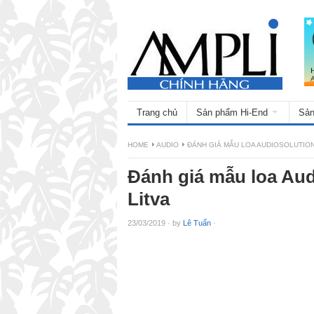
Trang chủ
Sản phẩm Hi-End
Sản
HOME
AUDIO
ĐÁNH GIÁ MẪU LOA AUDIOSOLUTION
Đánh giá mẫu loa Au
Litva
23/03/2019
·
by
Lê Tuấn
·