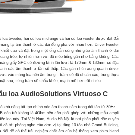
 loa tweeter, hai củ loa midrange và hai củ loa woofer được đặt đối
 mang lại âm thanh ở các dải đồng pha với nhau hơn. Driver tweeter
 khiết cao và đặt trong một ống dẫn sóng nhỏ giúp âm thanh ở dải
roang trẻo, tự nhiên hơn với độ méo tiếng gần như bằng không. Các
r màng giấy SPC có đường kính lần lượt là 170mm & 180mm có đặc
hanh các âm thanh ở tần số thấp. Các gân nhún xung quanh driver
ược vào màng loa nên âm trung – trầm có độ chuẩn xác, trung thực
 mặt sau, tiếng trầm sẽ chắc khỏe, mạnh mẽ hơn rất nhiều.
mẫu loa AudioSolutions Virtuoso C
có khả năng tái tạo chính xác âm thanh nằm trong dải tần từ 30Hz –
dB còn trở kháng là 4Ohm nên cần phối ghép với những mẫu ampli
iếc loa này. Tại Việt Nam, Audio Hà Nội là nơi phân phối độc quyền
i đã tới phòng nghe của đơn vị tại tầng 10 tòa nhà Grand Building,
Nội để có thể trải nghiệm chất âm của hệ thống xem phim hiend