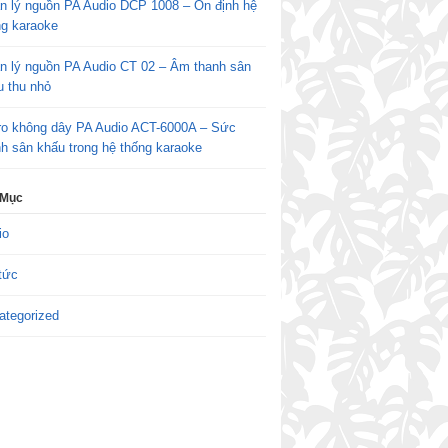
n lý nguồn PA Audio DCP 1008 – Ổn định hệ
ng karaoke
n lý nguồn PA Audio CT 02 – Âm thanh sân
u thu nhỏ
ro không dây PA Audio ACT-6000A – Sức
h sân khấu trong hệ thống karaoke
 Mục
io
tức
ategorized