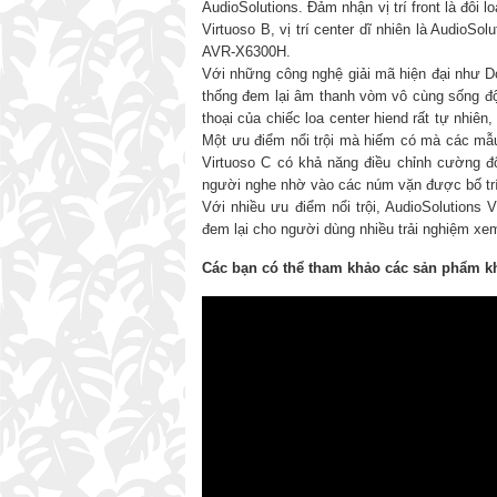
AudioSolutions. Đảm nhận vị trí front là đôi lo
Virtuoso B, vị trí center dĩ nhiên là AudioS
AVR-X6300H.
Với những công nghệ giải mã hiện đại như 
thống đem lại âm thanh vòm vô cùng sống độn
thoại của chiếc loa center hiend rất tự nhiê
Một ưu điểm nổi trội mà hiếm có mà các mẫu
Virtuoso C có khả năng điều chỉnh cường đ
người nghe nhờ vào các núm vặn được bố trí
Với nhiều ưu điểm nổi trội, AudioSolutions V
đem lại cho người dùng nhiều trải nghiệm xe
Các bạn có thể tham khảo các sản phẩm kh