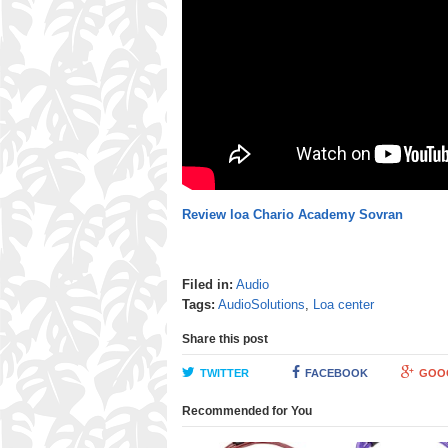
Review loa Chario Academy Sovran
Filed in:
Audio
Tags:
AudioSolutions
,
Loa center
Share this post
TWITTER
FACEBOOK
GOO
Recommended for You