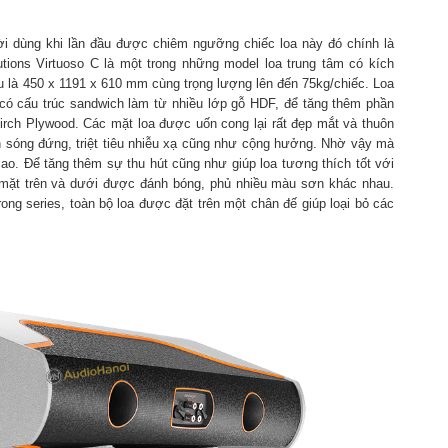
người dùng khi lần đầu được chiêm ngưỡng chiếc loa này đó chính là
lutions Virtuoso C là một trong những model loa trung tâm có kích
u là 450 x 1191 x 610 mm cùng trọng lượng lên đến 75kg/chiếc. Loa
có cấu trúc sandwich làm từ nhiều lớp gỗ HDF, để tăng thêm phần
Birch Plywood. Các mặt loa được uốn cong lại rất đẹp mắt và thuôn
h sóng đứng, triệt tiêu nhiễu xạ cũng như cộng hưởng. Nhờ vậy mà
cao. Để tăng thêm sự thu hút cũng như giúp loa tương thích tốt với
i mặt trên và dưới được đánh bóng, phủ nhiều màu sơn khác nhau.
g series, toàn bộ loa được đặt trên một chân đế giúp loại bỏ các