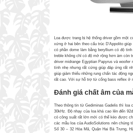
Loa được trang bị hệ thống driver gồm một củ
xứng ở hai bên theo cấu trúc D’Appolito giúp
có phần dome làm bằng beryllium có độ tinh
treble không chỉ có độ mở rộng hơn àm còn t
driver midrange Egyptian Papyrus và woofe
tính nhẹ nhưng rất cứng giúp đáp ứng rất n
giúp giảm thiểu những rung chấn tác động ng
rất cao. Với sự hỗ trợ từ cổng bass reflex ở
Đánh giá chất âm của 
Theo thông tin từ Gediminas Gadelis thì loa 
30kHz. Độ nhạy của loa khá cao lên đến 92
có công suất rất lớn mới có thể kéo được ch
các mẫu loa của AudioSolutions nên chúng tô
Số 30 – 32 Hòa Mã, Quận Hai Bà Trưng, Hà 