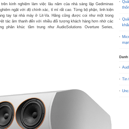
Quả
 trên kinh nghiệm làm việc lâu năm của nhà sáng lập Gediminas
thố
ghiêm ngặt với độ chính xác, tỉ mỉ rất cao. Từng bộ phận, linh kiện
ằng tay tại nhà máy ở Lit-Va. Hãng cũng được coi như một trong
Quả
yệt tác âm thanh đến với nhiều đối tượng khách hàng hơn nhờ các
khấ
 phân khúc tầm trung như AudioSolutions Overture Series,
Mic
mạn
Danh
Aud
Tin 
Unc