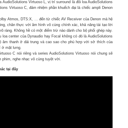
a AudioSolutions Virtuoso L, vị trí surround là đôi loa AudioSolutions
olutions Virtuoso C, đảm nhiệm phần khuếch đại là chiếc ampli Denon
Dolby Atmos, DTS:X, … đến từ chiếc AV Receiver của Denon mà hệ
g, chân thực với âm hình vô cùng chính xác, khả năng tái tạo lời
n, rõ ràng. Không hề có một điểm trừ nào dành cho bộ phối ghép này.
 loa center của Dynaudio hay Focal không có đó là AudioSolutions
ộ âm thanh ở dải trung và cao sao cho phù hợp với sở thích của
 ở mặt lưng.
irtuoso C nói riêng và series AudioSolutions Virtuoso nói chung sẽ
m phim, nghe nhạc vô cùng tuyệt vời.
ác tại đây