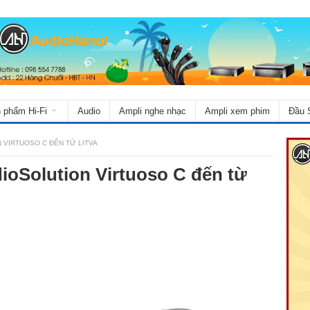
 phẩm Hi-Fi
Audio
Ampli nghe nhạc
Ampli xem phim
Đầu 
 VIRTUOSO C ĐẾN TỪ LITVA
dioSolution Virtuoso C đến từ