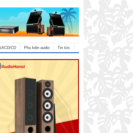
SACD/CD
Phụ kiện audio
Tin tức