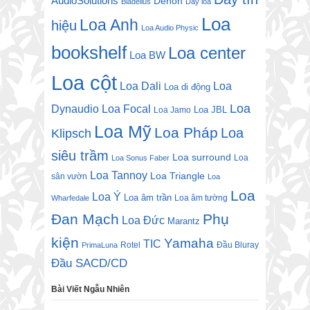
AudioSolutions
Denon
Bladelius
Dây loa
Loa
Loa Anh
hiệu
Loa Audio Physic
bookshelf
Loa center
Loa BW
Loa cột
Loa Dali
Loa
Loa di động
Loa
Dynaudio
Loa Focal
Loa JBL
Loa Jamo
Loa Mỹ
Loa Pháp
Loa
Klipsch
siêu trầm
Loa surround
Loa
Loa Sonus Faber
Loa Tannoy
Loa Triangle
sân vườn
Loa
Loa
Loa Ý
Loa âm trần
Loa âm tường
Wharfedale
Đan Mạch
Phụ
Loa Đức
Marantz
kiện
Yamaha
TIC
Rotel
Đầu Bluray
PrimaLuna
Đầu SACD/CD
Bài Viết Ngẫu Nhiên