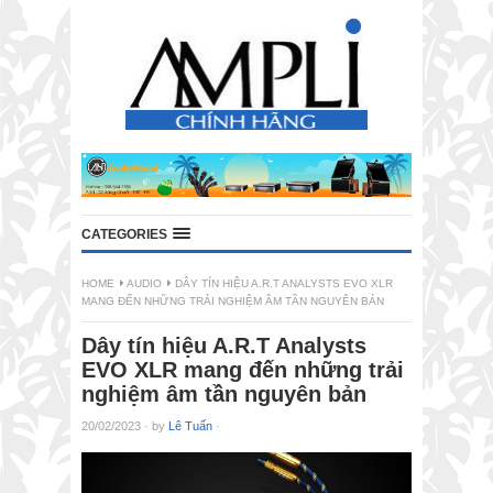
CATEGORIES
HOME
AUDIO
DÂY TÍN HIỆU A.R.T ANALYSTS EVO XLR
MANG ĐẾN NHỮNG TRẢI NGHIỆM ÂM TẦN NGUYÊN BẢN
Dây tín hiệu A.R.T Analysts
EVO XLR mang đến những trải
nghiệm âm tần nguyên bản
20/02/2023
·
by
Lê Tuấn
·