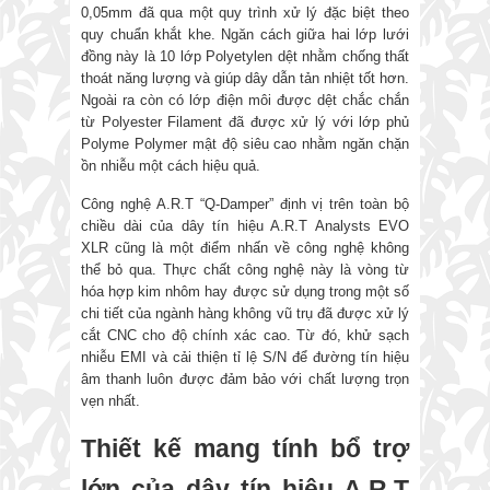
0,05mm đã qua một quy trình xử lý đặc biệt theo
quy chuẩn khắt khe. Ngăn cách giữa hai lớp lưới
đồng này là 10 lớp Polyetylen dệt nhằm chống thất
thoát năng lượng và giúp dây dẫn tản nhiệt tốt hơn.
Ngoài ra còn có lớp điện môi được dệt chắc chắn
từ Polyester Filament đã được xử lý với lớp phủ
Polyme Polymer mật độ siêu cao nhằm ngăn chặn
ồn nhiễu một cách hiệu quả.
Công nghệ A.R.T “Q-Damper” định vị trên toàn bộ
chiều dài của dây tín hiệu A.R.T Analysts EVO
XLR cũng là một điểm nhấn về công nghệ không
thể bỏ qua. Thực chất công nghệ này là vòng từ
hóa hợp kim nhôm hay được sử dụng trong một số
chi tiết của ngành hàng không vũ trụ đã được xử lý
cắt CNC cho độ chính xác cao. Từ đó, khử sạch
nhiễu EMI và cải thiện tỉ lệ S/N để đường tín hiệu
âm thanh luôn được đảm bảo với chất lượng trọn
vẹn nhất.
Thiết kế mang tính bổ trợ
lớn của dây tín hiệu A.R.T