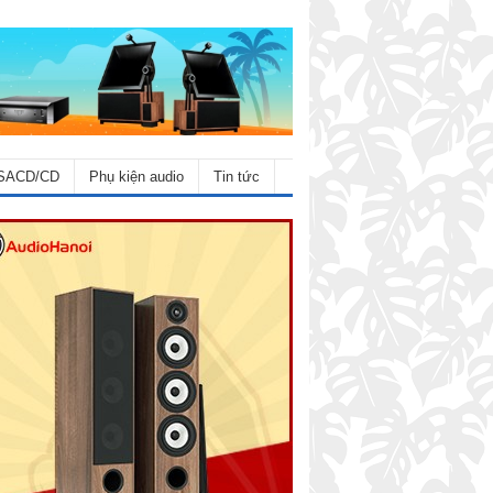
SACD/CD
Phụ kiện audio
Tin tức