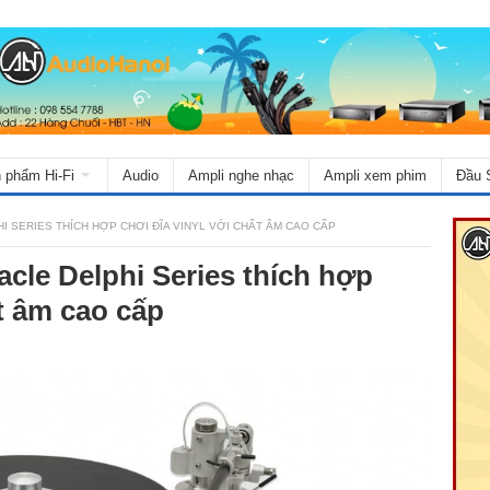
 phẩm Hi-Fi
Audio
Ampli nghe nhạc
Ampli xem phim
Đầu 
I SERIES THÍCH HỢP CHƠI ĐĨA VINYL VỚI CHẤT ÂM CAO CẤP
cle Delphi Series thích hợp
ất âm cao cấp