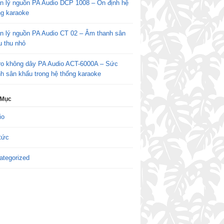
n lý nguồn PA Audio DCP 1008 – Ổn định hệ
ng karaoke
n lý nguồn PA Audio CT 02 – Âm thanh sân
u thu nhỏ
ro không dây PA Audio ACT-6000A – Sức
h sân khấu trong hệ thống karaoke
 Mục
io
tức
ategorized