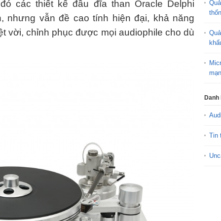
đó các thiết kế đầu đĩa than Oracle Delphi
Quả
thố
, nhưng vẫn đề cao tính hiện đại, khả năng
ệt vời, chỉnh phục được mọi audiophile cho dù
Quả
khấ
Mic
mạn
Danh
Aud
Tin 
Unc