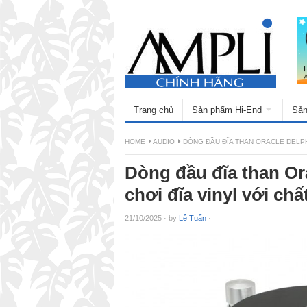
Trang chủ
Sản phẩm Hi-End
Sản
HOME
AUDIO
DÒNG ĐẦU ĐĨA THAN ORACLE DELPH
Dòng đầu đĩa than Ora
chơi đĩa vinyl với ch
21/10/2025
·
by
Lê Tuấn
·