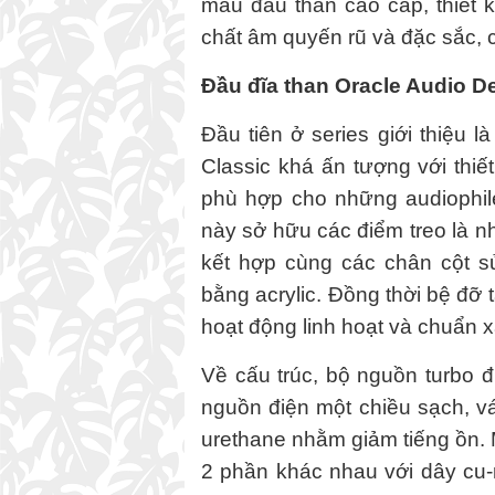
mẫu đầu than cao cấp, thiết 
chất âm quyến rũ và đặc sắc, 
Đầu đĩa than Oracle Audio De
Đầu tiên ở series giới thiệu 
Classic khá ấn tượng với thi
phù hợp cho những audiophile
này sở hữu các điểm treo là
kết hợp cùng các chân cột s
bằng acrylic. Đồng thời bệ đỡ 
hoạt động linh hoạt và chuẩn x
Về cấu trúc, bộ nguồn turbo đ
nguồn điện một chiều sạch, vá
urethane nhằm giảm tiếng ồn.
2 phần khác nhau với dây cu-r