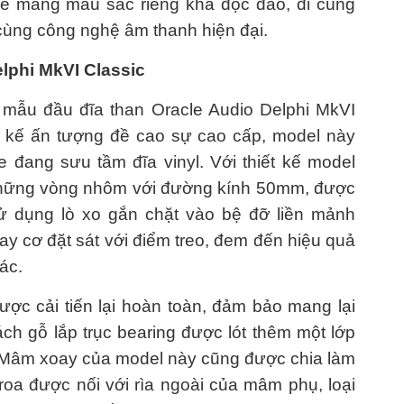
kế mang màu sắc riêng khá độc đáo, đi cùng
cùng công nghệ âm thanh hiện đại.
lphi MkVI Classic
là mẫu đầu đĩa than Oracle Audio Delphi MkVI
ết kế ấn tượng đề cao sự cao cấp, model này
 đang sưu tầm đĩa vinyl. Với thiết kế model
 những vòng nhôm với đường kính 50mm, được
ử dụng lò xo gắn chặt vào bệ đỡ liền mảnh
tay cơ đặt sát với điểm treo, đem đến hiệu quả
ác.
ược cải tiến lại hoàn toàn, đảm bảo mang lại
ch gỗ lắp trục bearing được lót thêm một lớp
 Mâm xoay của model này cũng được chia làm
oa được nối với rìa ngoài của mâm phụ, loại