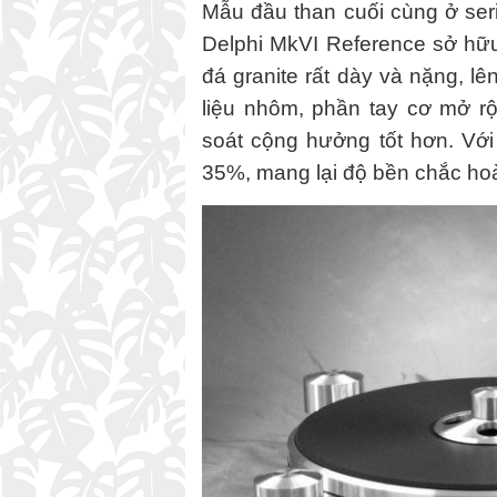
Mẫu đầu than cuối cùng ở seri
Delphi MkVI Reference sở hữu
đá granite rất dày và nặng, l
liệu nhôm, phần tay cơ mở r
soát cộng hưởng tốt hơn. Vớ
35%, mang lại độ bền chắc hoàn