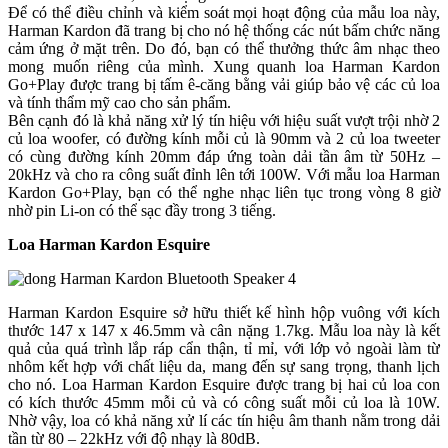
Để có thể điều chỉnh và kiểm soát mọi hoạt động của mẫu loa này,
Harman Kardon đã trang bị cho nó hệ thống các nút bấm chức năng
cảm ứng ở mặt trên. Do đó, bạn có thể thưởng thức âm nhạc theo
mong muốn riêng của mình. Xung quanh loa Harman Kardon
Go+Play được trang bị tấm ê-căng bằng vải giúp bảo vệ các củ loa
và tính thẩm mỹ cao cho sản phẩm.
Bên cạnh đó là khả năng xử lý tín hiệu với hiệu suất vượt trội nhờ 2
củ loa woofer, có đường kính mỗi củ là 90mm và 2 củ loa tweeter
có cùng đường kính 20mm đáp ứng toàn dải tần âm từ 50Hz –
20kHz và cho ra công suất đỉnh lên tới 100W. Với mẫu loa Harman
Kardon Go+Play, bạn có thể nghe nhạc liên tục trong vòng 8 giờ
nhờ pin Li-on có thể sạc đầy trong 3 tiếng.
Loa Harman Kardon Esquire
Harman Kardon Esquire sở hữu thiết kế hình hộp vuông với kích
thước 147 x 147 x 46.5mm và cân nặng 1.7kg. Mẫu loa này là kết
quả của quá trình lắp ráp cẩn thận, tỉ mỉ, với lớp vỏ ngoài làm từ
nhôm kết hợp với chất liệu da, mang đến sự sang trọng, thanh lịch
cho nó. Loa Harman Kardon Esquire được trang bị hai củ loa con
có kích thước 45mm mỗi củ và có công suất mỗi củ loa là 10W.
Nhờ vậy, loa có khả năng xử lí các tín hiệu âm thanh nằm trong dải
tần từ 80 – 22kHz với độ nhạy là 80dB.