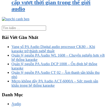
cấp vượt thời gian trong thế giới
audio
Bài Viết Gần Nhất
Vang số PA Audio Digital audio processor CK80 – Khi
karaoke trở thành nghệ thuật
Quản lý nguồn PA Audio WL 1608 – Chuyên nghiệp hơn với
hệ thống karaoke
Quản lý nguồn PA Audio DCP 1008 – Ổn định hệ thống
karaoke
Quản lý nguồn PA Audio CT 02 – Âm thanh sân khấu thu
nhỏ
Micro không dây PA Audio ACT-6000A – Sức mạnh sân
khấu trong hệ thống karaoke
Danh Mục
Audio