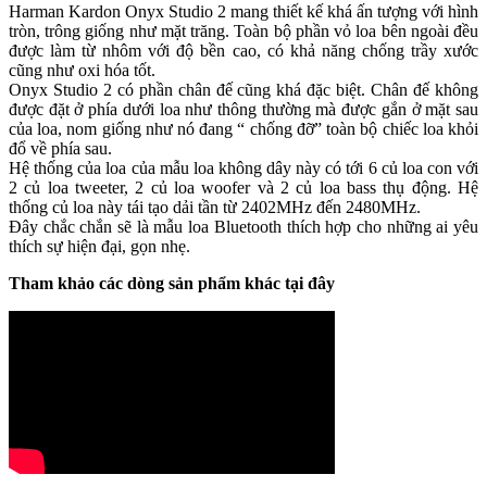
Harman Kardon Onyx Studio 2 mang thiết kế khá ấn tượng với hình
tròn, trông giống như mặt trăng. Toàn bộ phần vỏ loa bên ngoài đều
được làm từ nhôm với độ bền cao, có khả năng chống trầy xước
cũng như oxi hóa tốt.
Onyx Studio 2 có phần chân đế cũng khá đặc biệt. Chân đế không
được đặt ở phía dưới loa như thông thường mà được gắn ở mặt sau
của loa, nom giống như nó đang “ chống đỡ” toàn bộ chiếc loa khỏi
đổ về phía sau.
Hệ thống của loa của mẫu loa không dây này có tới 6 củ loa con với
2 củ loa tweeter, 2 củ loa woofer và 2 củ loa bass thụ động. Hệ
thống củ loa này tái tạo dải tần từ 2402MHz đến 2480MHz.
Đây chắc chắn sẽ là mẫu loa Bluetooth thích hợp cho những ai yêu
thích sự hiện đại, gọn nhẹ.
Tham khảo các dòng sản phẩm khác tại đây