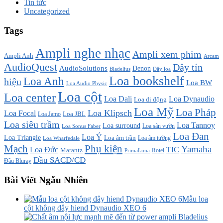
Tin tức
Uncategorized
Tags
Ampli nghe nhạc
Ampli xem phim
Ampli Anh
Arcam
AudioQuest
Dây tín
AudioSolutions
Denon
Bladelius
Dây loa
Loa bookshelf
Loa Anh
hiệu
Loa BW
Loa Audio Physic
Loa cột
Loa center
Loa Dali
Loa Dynaudio
Loa di động
Loa Mỹ
Loa Pháp
Loa Klipsch
Loa Focal
Loa JBL
Loa Jamo
Loa siêu trầm
Loa Tannoy
Loa surround
Loa sân vườn
Loa Sonus Faber
Loa Đan
Loa Ý
Loa Triangle
Loa âm trần
Loa âm tường
Loa Wharfedale
Mạch
Phụ kiện
Yamaha
TIC
Loa Đức
Marantz
PrimaLuna
Rotel
Đầu SACD/CD
Đầu Bluray
Bài Viết Ngẫu Nhiên
Mẫu loa
cột không dây hiend Dynaudio XEO 6