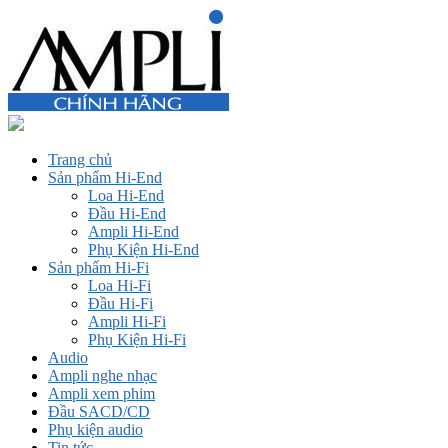
Trang chủ
Sản phẩm Hi-End
Loa Hi-End
Đầu Hi-End
Ampli Hi-End
Phụ Kiện Hi-End
Sản phẩm Hi-Fi
Loa Hi-Fi
Đầu Hi-Fi
Ampli Hi-Fi
Phụ Kiện Hi-Fi
Audio
Ampli nghe nhạc
Ampli xem phim
Đầu SACD/CD
Phụ kiện audio
Tin tức