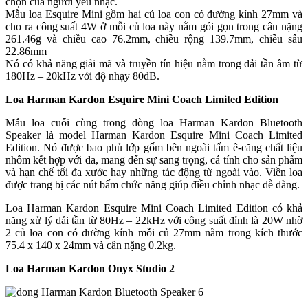
chọn của người yêu nhạc.
Mẫu loa Esquire Mini gồm hai củ loa con có đường kính 27mm và
cho ra công suất 4W ở mỗi củ loa này nằm gói gọn trong cân nặng
261.46g và chiều cao 76.2mm, chiều rộng 139.7mm, chiều sâu
22.86mm
Nó có khả năng giải mã và truyền tín hiệu nằm trong dải tần âm từ
180Hz – 20kHz với độ nhạy 80dB.
Loa Harman Kardon Esquire Mini Coach Limited Edition
Mẫu loa cuối cùng trong dòng loa Harman Kardon Bluetooth
Speaker là model Harman Kardon Esquire Mini Coach Limited
Edition. Nó được bao phủ lớp gốm bên ngoài tấm ê-căng chất liệu
nhôm kết hợp với da, mang đến sự sang trọng, cá tính cho sản phẩm
và hạn chế tối đa xước hay những tác động từ ngoài vào. Viền loa
được trang bị các nút bấm chức năng giúp điều chỉnh nhạc dễ dàng.
Loa Harman Kardon Esquire Mini Coach Limited Edition có khả
năng xử lý dải tần từ 80Hz – 22kHz với công suất đỉnh là 20W nhờ
2 củ loa con có đường kính mỗi củ 27mm nằm trong kích thước
75.4 x 140 x 24mm và cân nặng 0.2kg.
Loa Harman Kardon Onyx Studio 2