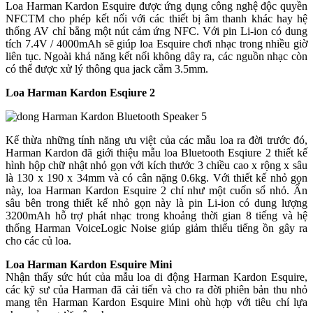
Loa Harman Kardon Esquire được ứng dụng công nghệ độc quyền
NFCTM cho phép kết nối với các thiết bị âm thanh khác hay hệ
thống AV chỉ bằng một nút cảm ứng NFC. Với pin Li-ion có dung
tích 7.4V / 4000mAh sẽ giúp loa Esquire chơi nhạc trong nhiều giờ
liên tục. Ngoài khả năng kết nối không dây ra, các nguồn nhạc còn
có thể được xử lý thông qua jack cắm 3.5mm.
Loa Harman Kardon Esqiure 2
Kế thừa những tính năng ưu việt của các mẫu loa ra đời trước đó,
Harman Kardon đã giới thiệu mẫu loa Bluetooth Esqiure 2 thiết kế
hình hộp chữ nhật nhỏ gọn với kích thước 3 chiều cao x rộng x sâu
là 130 x 190 x 34mm và có cân nặng 0.6kg. Với thiết kế nhỏ gọn
này, loa Harman Kardon Esquire 2 chỉ như một cuốn sổ nhỏ. Ẩn
sâu bên trong thiết kế nhỏ gọn này là pin Li-ion có dung lượng
3200mAh hỗ trợ phát nhạc trong khoảng thời gian 8 tiếng và hệ
thống Harman VoiceLogic Noise giúp giảm thiểu tiếng ồn gây ra
cho các củ loa.
Loa Harman Kardon Esquire Mini
Nhận thấy sức hút của mẫu loa di động Harman Kardon Esquire,
các kỹ sư của Harman đã cải tiến và cho ra đời phiên bản thu nhỏ
mang tên Harman Kardon Esquire Mini ohù hợp với tiêu chí lựa