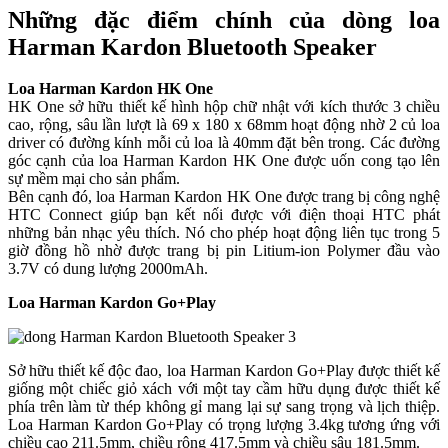
Những đặc điểm chính của dòng loa
Harman Kardon Bluetooth Speaker
Loa Harman Kardon HK One
HK One sở hữu thiết kế hình hộp chữ nhật với kích thước 3 chiều
cao, rộng, sâu lần lượt là 69 x 180 x 68mm hoạt động nhờ 2 củ loa
driver có đường kính mỗi củ loa là 40mm đặt bên trong. Các đường
góc cạnh của loa Harman Kardon HK One được uốn cong tạo lên
sự mềm mại cho sản phẩm.
Bên cạnh đó, loa Harman Kardon HK One được trang bị công nghệ
HTC Connect giúp bạn kết nối được với điện thoại HTC phát
những bản nhạc yêu thích. Nó cho phép hoạt động liên tục trong 5
giờ đồng hồ nhờ được trang bị pin Litium-ion Polymer đầu vào
3.7V có dung lượng 2000mAh.
Loa Harman Kardon Go+Play
Sở hữu thiết kế độc đao, loa Harman Kardon Go+Play được thiết kế
giống một chiếc giỏ xách với một tay cầm hữu dụng được thiết kế
phía trên làm từ thép không gỉ mang lại sự sang trọng và lịch thiệp.
Loa Harman Kardon Go+Play có trọng lượng 3.4kg tương ứng với
chiều cao 211.5mm, chiều rộng 417.5mm và chiều sâu 181.5mm.