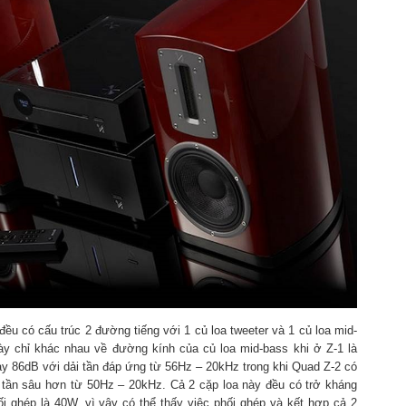
ều có cấu trúc 2 đường tiếng với 1 củ loa tweeter và 1 củ loa mid-
này chỉ khác nhau về đường kính của củ loa mid-bass khi ở Z-1 là
 86dB với dải tần đáp ứng từ 56Hz – 20kHz trong khi Quad Z-2 có
tần sâu hơn từ 50Hz – 20kHz. Cả 2 cặp loa này đều có trở kháng
 ghép là 40W, vì vậy có thể thấy việc phối ghép và kết hợp cả 2