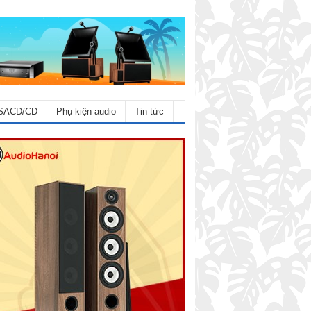
SACD/CD
Phụ kiện audio
Tin tức