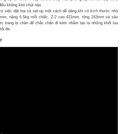
điều không khó chút nào.
rợ việc đặt loa và set-up một cách dễ dàng khi có kích thước nhỏ
mm, nặng 6.5kg mỗi chiếc. Z-2 cao 421mm, rộng 243mm và sâu
 trang bị chân đế chắc chắn đi kèm nhằm tạo ra những khối loa
ối đa.
ây