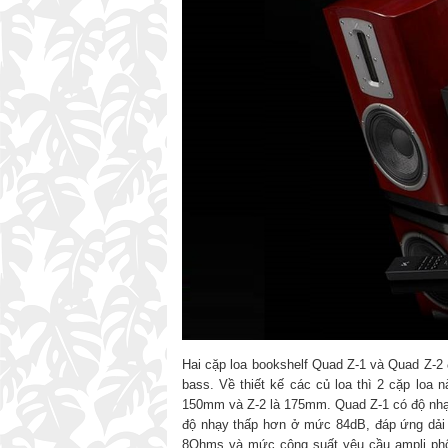
Hai cặp loa bookshelf Quad Z-1 và Quad Z-2 đ
bass. Về thiết kế các củ loa thì 2 cặp loa 
150mm và Z-2 là 175mm. Quad Z-1 có độ nhạy
độ nhạy thấp hơn ở mức 84dB, đáp ứng dải 
8Ohms và mức công suất yêu cầu ampli phối