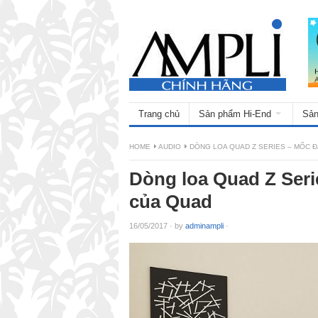
Trang chủ
Sản phẩm Hi-End
Sản
HOME
AUDIO
DÒNG LOA QUAD Z SERIES – MỐC 
Dòng loa Quad Z Ser
của Quad
16/05/2017
·
by
adminampli
·