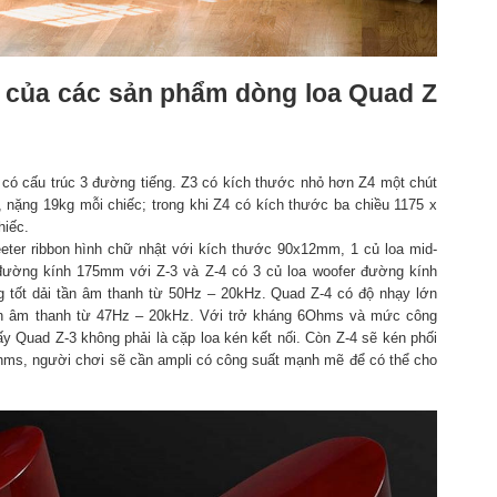
 của các sản phẩm dòng loa Quad Z
 có cấu trúc 3 đường tiếng. Z3 có kích thước nhỏ hơn Z4 một chút
ặng 19kg mỗi chiếc; trong khi Z4 có kích thước ba chiều 1175 x
hiếc.
eeter ribbon hình chữ nhật với kích thước 90x12mm, 1 củ loa mid-
đường kính 175mm với Z-3 và Z-4 có 3 củ loa woofer đường kính
tốt dải tần âm thanh từ 50Hz – 20kHz. Quad Z-4 có độ nhạy lớn
ần âm thanh từ 47Hz – 20kHz. Với trở kháng 6Ohms và mức công
ấy Quad Z-3 không phải là cặp loa kén kết nối. Còn Z-4 sẽ kén phối
hms, người chơi sẽ cần ampli có công suất mạnh mẽ để có thể cho