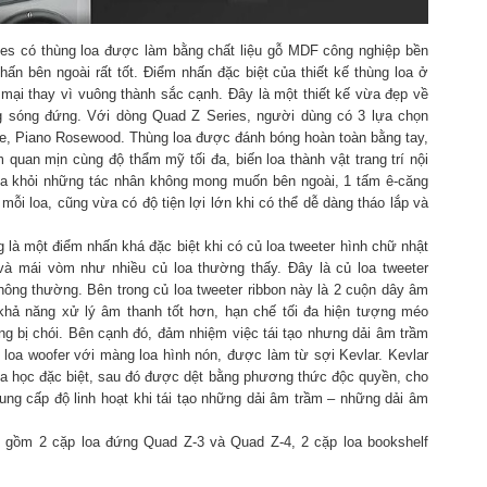
es có thùng loa được làm bằng chất liệu gỗ MDF công nghiệp bền
n bên ngoài rất tốt. Điểm nhấn đặc biệt của thiết kế thùng loa ở
mại thay vì vuông thành sắc cạnh. Đây là một thiết kế vừa đẹp về
ng sóng đứng. Với dòng Quad Z Series, người dùng có 3 lựa chọn
te, Piano Rosewood. Thùng loa được đánh bóng hoàn toàn bằng tay,
uan mịn cùng độ thẩm mỹ tối đa, biến loa thành vật trang trí nội
loa khỏi những tác nhân không mong muốn bên ngoài, 1 tấm ê-căng
ỗi loa, cũng vừa có độ tiện lợi lớn khi có thể dễ dàng tháo lắp và
 là một điểm nhấn khá đặc biệt khi có củ loa tweeter hình chữ nhật
à mái vòm như nhiều củ loa thường thấy. Đây là củ loa tweeter
thông thường. Bên trong củ loa tweeter ribbon này là 2 cuộn dây âm
 khả năng xử lý âm thanh tốt hơn, hạn chế tối đa hiện tượng méo
ông bị chói. Bên cạnh đó, đảm nhiệm việc tái tạo nhưng dải âm trầm
loa woofer với màng loa hình nón, được làm từ sợi Kevlar. Kevlar
a học đặc biệt, sau đó được dệt bằng phương thức độc quyền, cho
cung cấp độ linh hoạt khi tái tạo những dải âm trầm – những dải âm
 gồm 2 cặp loa đứng Quad Z-3 và Quad Z-4, 2 cặp loa bookshelf