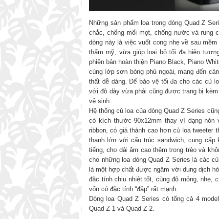
Những sản phẩm loa trong dòng Quad Z Seri
chắc, chống mối mọt, chống nước và rung chấ
dòng này là việc vuốt cong nhẹ về sau mềm 
thẩm mỹ, vừa giúp loại bỏ tối đa hiện tượ
phiên bản hoàn thiện Piano Black, Piano Whi
cùng lớp sơn bóng phủ ngoài, mang đến cảm q
thất dễ dàng. Để bảo vệ tối đa cho các củ 
với độ dày vừa phải cũng được trang bị kèm m
vệ sinh.
Hệ thống củ loa của dòng Quad Z Series cũng
có kích thước 90x12mm thay vì dạng nón v
ribbon, có giá thành cao hơn củ loa tweeter 
thanh lớn với cấu trúc sandwich, cung cấp
tiếng, cho dải âm cao thêm trong trẻo và kh
cho những loa dòng Quad Z Series là các củ 
là một hợp chất được ngâm với dung dịch hó
đặc tính chịu nhiệt tốt, cùng độ mỏng, nhẹ, 
vốn có đặc tính “đập” rất mạnh.
Dòng loa Quad Z Series có tổng cả 4 model
Quad Z-1 và Quad Z-2.