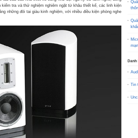
Quả
 kiểm tra và thử nghiệm nghiêm ngặt từ khâu thiết kế, các linh kiện
thố
ằng những đôi tai giàu kinh nghiệm, với nhiều điều kiện phòng nghe
Quả
khấ
Mic
mạn
Danh
Aud
Tin 
Unc