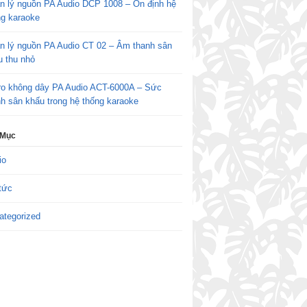
n lý nguồn PA Audio DCP 1008 – Ổn định hệ
ng karaoke
n lý nguồn PA Audio CT 02 – Âm thanh sân
u thu nhỏ
ro không dây PA Audio ACT-6000A – Sức
h sân khấu trong hệ thống karaoke
 Mục
io
tức
ategorized