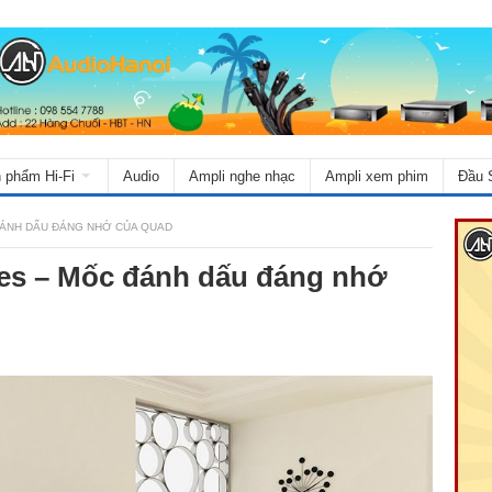
 phẩm Hi-Fi
Audio
Ampli nghe nhạc
Ampli xem phim
Đầu 
ĐÁNH DẤU ĐÁNG NHỚ CỦA QUAD
ies – Mốc đánh dấu đáng nhớ