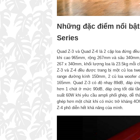
Những đặc điểm nổi bật
Series
Quad Z-3 và Quad Z-4 là 2 cặp loa đứng đều
khi cao 965mm, rộng 267mm và sâu 340mm, n
267 x 340mm, khối lượng loa là 23.5kg mỗi c
Z-3 và Z-4 đều được trang bị một củ loa tw
range đường kính 150mm, 2 củ loa woofer 
165mm. Quad Z-3 có độ nhạy 89dB, đáp ứng 
hơn 1 chút ở mức 90dB, đáp ứng tốt dải t
suất 60W khi yêu cầu ampli phối ghép, dễ th
ghép hơn một chút khi có mức trở kháng 4O
Z-4 phô diễn hết khả năng của mình.