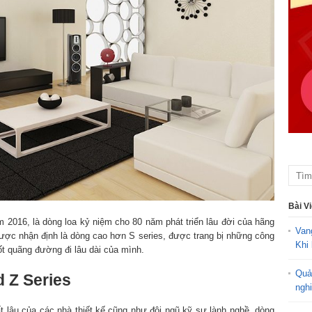
Bài V
2016, là dòng loa kỷ niệm cho 80 năm phát triển lâu đời của hãng
Van
ược nhận định là dòng cao hơn S series, được trang bị những công
Khi 
uốt quãng đường đi lâu dài của mình.
Quả
d Z Series
ngh
 lâu của các nhà thiết kế cũng như đội ngũ kỹ sư lành nghề, dòng