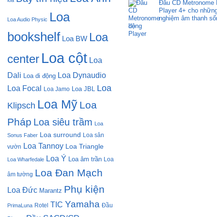
loa
Đầu CD Metronome 
Player 4+ cho những 
Loa
nghiệm âm thanh số
Loa Audio Physic
động
bookshelf
Loa
Loa BW
Loa cột
center
Loa
Dali
Loa Dynaudio
Loa di động
Loa
Loa Focal
Loa JBL
Loa Jamo
Loa Mỹ
Loa
Klipsch
Pháp
Loa siêu trầm
Loa
Loa surround
Loa sân
Sonus Faber
Loa Tannoy
Loa Triangle
vườn
Loa Ý
Loa âm trần
Loa
Loa Wharfedale
Loa Đan Mạch
âm tường
Phụ kiện
Loa Đức
Marantz
Yamaha
TIC
Rotel
Đầu
PrimaLuna