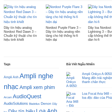
Dây tín hiệu analog
Nordost Purple Flare 3 –
Dây loa Nordost
Nordost Red Dawn 3 –
Dây tín hiệu analog nền
Lightning 3 – B
Chuẩn kỹ thuật cho tín
tảng cho hệ thống hi-fi
cấp không thể t
hiệu tinh khiết
hiện đại
dàn hi-fi
Tags
Bài Viết Ngẫu Nhiên
Ampli Onkyo A-9050
Ampli nghe
Ampli Anh
Mang đến trải nghiê
thanh chân thực
nhạc
Ampli xem phim
Loa Focal Aria 948 –
AudioQuest
Arcam
loa độc đáo của Phá
AudioSolutions
Denon
Bladelius
Dây
Loa Anh
Dây tín hiệu