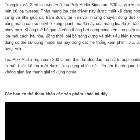
Trong khi đó, 2 củ loa woofer ở loa Polk Audio Signature S30 lại được thiế
bên củ loa tweeter. Phần màng loa của driver này được thiết kế dạng nón 
cứng và nhẹ giúp dải trầm được tái hiện với những chuyển động dứt kh
bằng màng cao su butyl ở xung quanh mà độ nảy của màng loa được tăng
nhạy hơn. Không thể bỏ qua là cổng thông hơi dạng họng kèn cho phép đi
loa một cách hài hòa, đồng thời loại bỏ sóng đứng và triệt tiêu hiện tượ
dùng có thể sử dụng model loa này trong các hệ thống xem phim: 3.1, 5.
tuyệt vời.
Loa Polk Audio Signature S30 là một thiết kế độc đáo mà bất kì audiophil
là một thiết kế loa mới được ứng dụng nhiều cải tiến âm thanh quan
không gian âm thanh giải trí đúng nghĩa.
Các bạn có thể tham khảo các sản phẩm khác tại đây