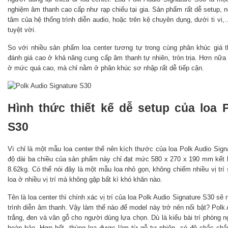
nghiệm âm thanh cao cấp như rạp chiếu tại gia. Sản phẩm rất dễ setup, ng
tâm của hệ thống trình diễn audio, hoặc trên kệ chuyên dụng, dưới ti v
tuyệt vời.
So với nhiều sản phẩm loa center tương tự trong cùng phân khúc giá 
đánh giá cao ở khả năng cung cấp âm thanh tự nhiên, tròn trịa. Hơn nữ
ở mức quá cao, mà chỉ nằm ở phân khúc sơ nhập rất dễ tiếp cận.
Hình thức thiết kế dễ setup của loa 
S30
Vì chỉ là một mẫu loa center thế nên kích thước của loa Polk Audio Sig
độ dài ba chiều của sản phẩm này chỉ đạt mức 580 x 270 x 190 mm kết 
8.62kg. Có thể nói đây là một mẫu loa nhỏ gọn, không chiếm nhiều vị trí
loa ở nhiều vị trí mà không gặp bất kì khó khăn nào.
Tên là loa center thì chính xác vị trí của loa Polk Audio Signature S30 sẽ
trình diễn âm thanh. Vậy làm thế nào để model này trở nên nổi bật? Polk
trắng, đen và vân gỗ cho người dùng lựa chọn. Dù là kiểu bài trí phòng 
hoàn hảo. Hơn hết, thùng loa được làm từ gỗ tự nhiên, có độ chắc chắ