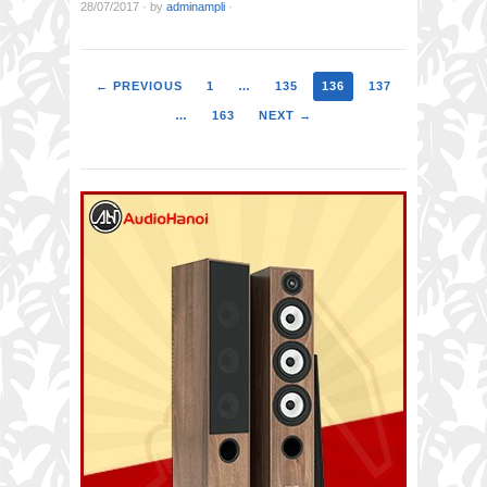
28/07/2017
·
by
adminampli
·
← PREVIOUS
1
…
135
136
137
…
163
NEXT →