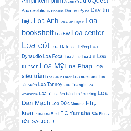
AudioQuest
Ampli xem phim
Arcam
Dây tín
AudioSolutions
Denon
Bladelius
Dây loa
Loa
Loa Anh
hiệu
Loa Audio Physic
bookshelf
Loa center
Loa BW
Loa cột
Loa Dali
Loa
Loa di động
Loa
Dynaudio
Loa Focal
Loa JBL
Loa Jamo
Loa Mỹ
Loa Pháp
Loa
Klipsch
siêu trầm
Loa surround
Loa
Loa Sonus Faber
Loa Tannoy
Loa Triangle
sân vườn
Loa
Loa
Loa Ý
Loa âm trần
Loa âm tường
Wharfedale
Đan Mạch
Phụ
Loa Đức
Marantz
kiện
Yamaha
TIC
Rotel
Đầu Bluray
PrimaLuna
Đầu SACD/CD