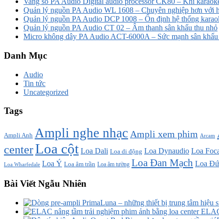
Vang số PA Audio Digital audio processor CK80 – Khi karaoke
Quản lý nguồn PA Audio WL 1608 – Chuyên nghiệp hơn với h
Quản lý nguồn PA Audio DCP 1008 – Ổn định hệ thống karao
Quản lý nguồn PA Audio CT 02 – Âm thanh sân khấu thu nhỏ
Micro không dây PA Audio ACT-6000A – Sức mạnh sân khấu t
Danh Mục
Audio
Tin tức
Uncategorized
Tags
Ampli nghe nhạc
Ampli xem phim
Ampli Anh
Arcam
Loa cột
center
Loa Dali
Loa Dynaudio
Loa Foca
Loa di động
Loa Đan Mạch
Loa Ý
Loa Đứ
Loa âm trần
Loa âm tường
Loa Wharfedale
Bài Viết Ngẫu Nhiên