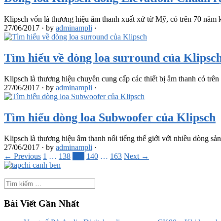
Klipsch vốn là thương hiệu âm thanh xuất xứ từ Mỹ, có trên 70 năm
27/06/2017
·
by
adminampli
·
Tìm hiểu về dòng loa surround của Klipsc
Klipsch là thương hiệu chuyên cung cấp các thiết bị âm thanh có trê
27/06/2017
·
by
adminampli
·
Tìm hiểu dòng loa Subwoofer của Klipsch
Klipsch là thương hiệu âm thanh nổi tiếng thế giới với nhiều dòng s
27/06/2017
·
by
adminampli
·
← Previous
1
…
138
139
140
…
163
Next →
Bài Viết Gần Nhất