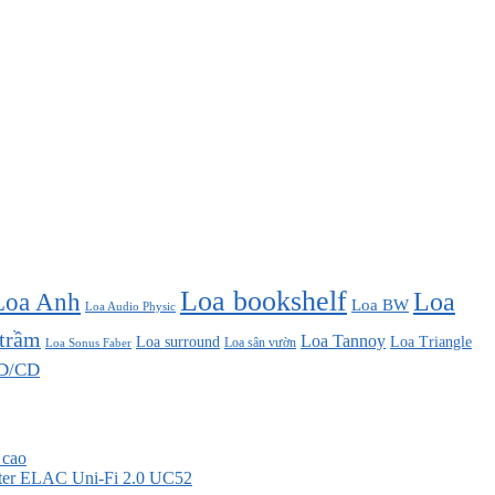
Loa bookshelf
Loa Anh
Loa
Loa BW
Loa Audio Physic
 trầm
Loa Tannoy
Loa surround
Loa Triangle
Loa sân vườn
Loa Sonus Faber
D/CD
 cao
nter ELAC Uni-Fi 2.0 UC52