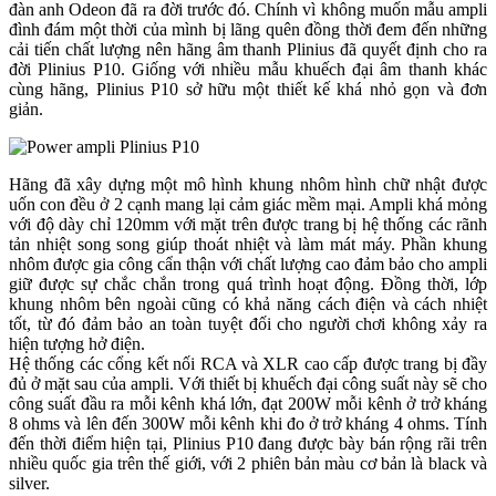
đàn anh Odeon đã ra đời trước đó. Chính vì không muốn mẫu ampli
đình đám một thời của mình bị lãng quên đồng thời đem đến những
cải tiến chất lượng nên hãng âm thanh Plinius đã quyết định cho ra
đời Plinius P10. Giống với nhiều mẫu khuếch đại âm thanh khác
cùng hãng, Plinius P10 sở hữu một thiết kế khá nhỏ gọn và đơn
giản.
Hãng đã xây dựng một mô hình khung nhôm hình chữ nhật được
uốn con đều ở 2 cạnh mang lại cảm giác mềm mại. Ampli khá mỏng
với độ dày chỉ 120mm với mặt trên được trang bị hệ thống các rãnh
tản nhiệt song song giúp thoát nhiệt và làm mát máy. Phần khung
nhôm được gia công cẩn thận với chất lượng cao đảm bảo cho ampli
giữ được sự chắc chắn trong quá trình hoạt động. Đồng thời, lớp
khung nhôm bên ngoài cũng có khả năng cách điện và cách nhiệt
tốt, từ đó đảm bảo an toàn tuyệt đối cho người chơi không xảy ra
hiện tượng hở điện.
Hệ thống các cổng kết nối RCA và XLR cao cấp được trang bị đầy
đủ ở mặt sau của ampli. Với thiết bị khuếch đại công suất này sẽ cho
công suất đầu ra mỗi kênh khá lớn, đạt 200W mỗi kênh ở trở kháng
8 ohms và lên đến 300W mỗi kênh khi đo ở trở kháng 4 ohms. Tính
đến thời điểm hiện tại, Plinius P10 đang được bày bán rộng rãi trên
nhiều quốc gia trên thế giới, với 2 phiên bản màu cơ bản là black và
silver.