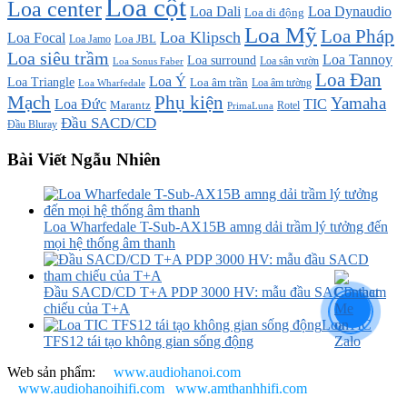
Loa cột
Loa center
Loa Dali
Loa Dynaudio
Loa di động
Loa Mỹ
Loa Pháp
Loa Klipsch
Loa Focal
Loa JBL
Loa Jamo
Loa siêu trầm
Loa Tannoy
Loa surround
Loa sân vườn
Loa Sonus Faber
Loa Đan
Loa Ý
Loa Triangle
Loa âm trần
Loa âm tường
Loa Wharfedale
Mạch
Phụ kiện
Yamaha
TIC
Loa Đức
Marantz
PrimaLuna
Rotel
Đầu SACD/CD
Đầu Bluray
Bài Viết Ngẫu Nhiên
Loa Wharfedale T-Sub-AX15B amng dải trầm lý tưởng đến
mọi hệ thống âm thanh
Đầu SACD/CD T+A PDP 3000 HV: mẫu đầu SACD tham
chiếu của T+A
Loa TIC
TFS12 tái tạo không gian sống động
Web sản phẩm:
www.audiohanoi.com
www.audiohanoihifi.com
www.amthanhhifi.com