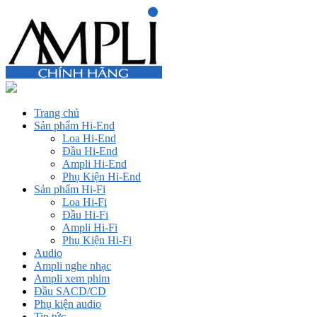
Trang chủ
Sản phẩm Hi-End
Loa Hi-End
Đầu Hi-End
Ampli Hi-End
Phụ Kiện Hi-End
Sản phẩm Hi-Fi
Loa Hi-Fi
Đầu Hi-Fi
Ampli Hi-Fi
Phụ Kiện Hi-Fi
Audio
Ampli nghe nhạc
Ampli xem phim
Đầu SACD/CD
Phụ kiện audio
Tin tức