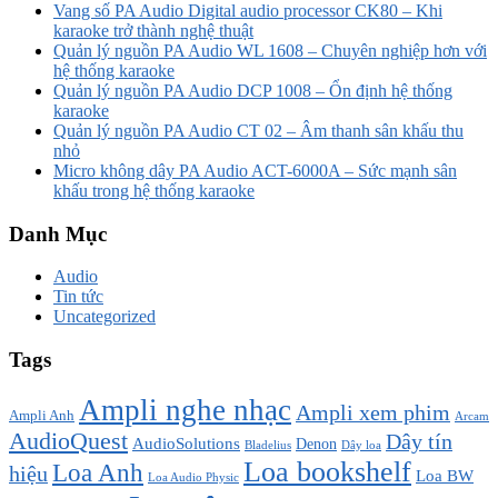
Vang số PA Audio Digital audio processor CK80 – Khi
karaoke trở thành nghệ thuật
Quản lý nguồn PA Audio WL 1608 – Chuyên nghiệp hơn với
hệ thống karaoke
Quản lý nguồn PA Audio DCP 1008 – Ổn định hệ thống
karaoke
Quản lý nguồn PA Audio CT 02 – Âm thanh sân khấu thu
nhỏ
Micro không dây PA Audio ACT-6000A – Sức mạnh sân
khấu trong hệ thống karaoke
Danh Mục
Audio
Tin tức
Uncategorized
Tags
Ampli nghe nhạc
Ampli xem phim
Ampli Anh
Arcam
AudioQuest
Dây tín
AudioSolutions
Denon
Bladelius
Dây loa
Loa bookshelf
Loa Anh
hiệu
Loa BW
Loa Audio Physic