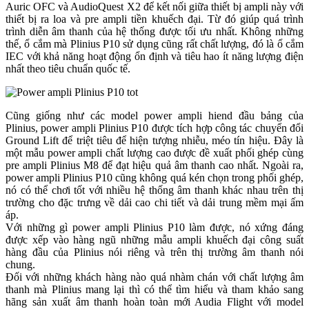
Auric OFC và AudioQuest X2 để kết nối giữa thiết bị ampli này với
thiết bị ra loa và pre ampli tiền khuếch đại. Từ đó giúp quá trình
trình diễn âm thanh của hệ thống được tối ưu nhất. Không những
thế, ổ cắm mà Plinius P10 sử dụng cũng rất chất lượng, đó là ổ cắm
IEC với khả năng hoạt động ổn định và tiêu hao ít năng lượng điện
nhất theo tiêu chuẩn quốc tế.
Cũng giống như các model power ampli hiend đầu bảng của
Plinius, power ampli Plinius P10 được tích hợp công tác chuyển đổi
Ground Lift để triệt tiêu để hiện tượng nhiễu, méo tín hiệu. Đây là
một mẫu power ampli chất lượng cao được đề xuất phối ghép cùng
pre ampli Plinius M8 để đạt hiệu quả âm thanh cao nhất. Ngoài ra,
power ampli Plinius P10 cũng không quá kén chọn trong phối ghép,
nó có thể chơi tốt với nhiều hệ thống âm thanh khác nhau trên thị
trường cho đặc trưng về dải cao chi tiết và dải trung mềm mại ấm
áp.
Với những gì power ampli Plinius P10 làm được, nó xứng đáng
được xếp vào hàng ngũ những mẫu ampli khuếch đại công suất
hàng đầu của Plinius nói riêng và trên thị trường âm thanh nói
chung.
Đối với những khách hàng nào quá nhàm chán với chất lượng âm
thanh mà Plinius mang lại thì có thể tìm hiểu và tham khảo sang
hãng sản xuất âm thanh hoàn toàn mới Audia Flight với model