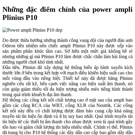
Những đặc điểm chính của power ampli
Plinius P10
Do được thừa hưởng những thành công vang dội của người đàn anh
Odeon tiền nhiệm nên chiếc ampli Plinius P10 này được xếp vào
sản phẩm phân khúc tầm cao. Sở hữu một mức giá không hề rẻ
nhưng những gì mà Plinius P10 làm được chắc chắn làm hài lòng cả
những người chơi khó tính nhất.
Đầu tiên, Plinius đã xây dựng hệ thống biến áp hình xuyến kích
thước lớn ở bên trong kết hợp với mạch điều khiển hiệu suất cao cho
mỗi vùng đầu vào riêng biệt. Thiết kế này đã được hãng Plinius
nghiên cứu rất kỹ, bên cạnh việc nâng cao hiệu suất âm thanh, nó
còn giúp giảm thiểu tối đa hiện tượng nhiễu méo tiếng hình thành
trong quá trình khuếch đại âm thanh.
Hệ thống các cổng kết nối chất lượng cao ở mặt sau của ampli bao
gồm các cổng RCA của WBT, cổng XLR của Neutrik. Các cổng
kết nối này đều có chất lượng được đảm bảo cung cấp khả năng
truyền tải tín hiệu ổn định và ít bị suy hao nhất. Quá trình truyền tải
tín hiệu từ các thiết bị âm thanh cho nhau được xem là quá trình gây
tổn hao và giảm chất lượng tín hiệu nhiều nhất. Chính vì thế, Plinius
đã trang bị cho P10 hệ thống các dây dẫn cao cấp bao gồm dây dẫn