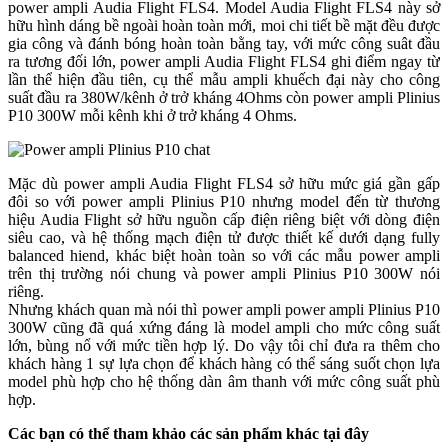
power ampli Audia Flight FLS4. Model Audia Flight FLS4 này sở
hữu hình dáng bề ngoài hoàn toàn mới, moi chi tiết bề mặt đều được
gia công và đánh bóng hoàn toàn bằng tay, với mức công suât đầu
ra tương đối lớn, power ampli Audia Flight FLS4 ghi điểm ngay từ
lần thể hiện đầu tiên, cụ thể mẫu ampli khuếch đại này cho công
suất đầu ra 380W/kênh ở trở kháng 4Ohms còn power ampli Plinius
P10 300W mỗi kênh khi ở trở kháng 4 Ohms.
Mặc dù power ampli Audia Flight FLS4 sở hữu mức giá gần gấp
đôi so với power ampli Plinius P10 nhưng model đến từ thương
hiệu Audia Flight sở hữu nguồn cấp điện riêng biệt với dòng điện
siêu cao, và hệ thống mạch điện tử được thiết kế dưới dạng fully
balanced hiend, khác biệt hoàn toàn so với các mẫu power ampli
trên thị trường nói chung và power ampli Plinius P10 300W nói
riêng.
Nhưng khách quan mà nói thì power ampli power ampli Plinius P10
300W cũng đã quá xứng đáng là model ampli cho mức công suất
lớn, bùng nổ với mức tiền hợp lý. Do vậy tôi chỉ đưa ra thêm cho
khách hàng 1 sự lựa chọn để khách hàng có thể sáng suốt chọn lựa
model phù hợp cho hệ thống dàn âm thanh với mức công suất phù
hợp.
Các bạn có thể tham khảo các sản phẩm khác tại đây