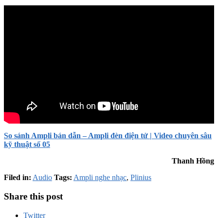
So sánh Ampli bán dẫn – Ampli đèn điện tử | Video chuyên sâu
kỹ thuật số 05
Thanh Hồng
Filed in:
Audio
Tags:
Ampli nghe nhạc
,
Plinius
Share this post
Twitter