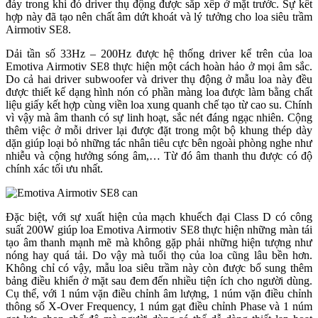
đáy trong khi đó driver thụ động được sắp xếp ở mặt trước. Sự kết
hợp này đã tạo nên chất âm dứt khoát và lý tưởng cho loa siêu trầm
Airmotiv SE8.
Dải tần số 33Hz – 200Hz được hệ thống driver kể trên của loa
Emotiva Airmotiv SE8 thực hiện một cách hoàn hảo ở mọi âm sắc.
Do cả hai driver subwoofer và driver thụ động ở mẫu loa này đều
được thiết kế dạng hình nón có phần màng loa được làm bằng chất
liệu giấy kết hợp cùng viền loa xung quanh chế tạo từ cao su. Chính
vì vậy mà âm thanh có sự linh hoạt, sắc nét đáng ngạc nhiên. Cộng
thêm việc ở mỗi driver lại được đặt trong một bộ khung thép dày
dặn giúp loại bỏ những tác nhân tiêu cực bên ngoài phòng nghe như
nhiễu và cộng hưởng sóng âm,… Từ đó âm thanh thu được có độ
chính xác tối ưu nhất.
Đặc biệt, với sự xuất hiện của mạch khuếch đại Class D có công
suất 200W giúp loa Emotiva Airmotiv SE8 thực hiện những màn tái
tạo âm thanh mạnh mẽ mà không gặp phải những hiện tượng như
nóng hay quá tải. Do vậy mà tuổi thọ của loa cũng lâu bền hơn.
Không chỉ có vậy, mẫu loa siêu trầm này còn được bổ sung thêm
bảng điều khiển ở mặt sau đem đến nhiều tiện ích cho người dùng.
Cụ thể, với 1 núm vặn điều chỉnh âm lượng, 1 núm vặn điều chỉnh
thông số X-Over Frequency, 1 núm gạt điều chỉnh Phase và 1 núm