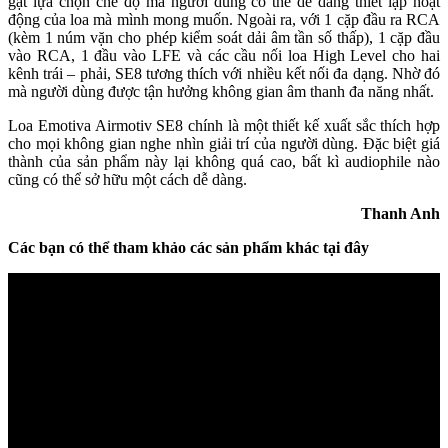
gạt lựa chọn chế độ mà người dùng có thể dễ dàng thiết lạp hoạt
động của loa mà mình mong muốn. Ngoài ra, với 1 cặp đầu ra RCA
(kèm 1 núm vặn cho phép kiểm soát dải âm tần số thấp), 1 cặp đầu
vào RCA, 1 đầu vào LFE và các cầu nối loa High Level cho hai
kênh trái – phải, SE8 tương thích với nhiều kết nối đa dạng. Nhờ đó
mà người dùng được tận hưởng không gian âm thanh đa năng nhất.
Loa Emotiva Airmotiv SE8 chính là một thiết kế xuất sắc thích hợp
cho mọi không gian nghe nhìn giải trí của người dùng. Đặc biệt giá
thành của sản phẩm này lại không quá cao, bất kì audiophile nào
cũng có thể sở hữu một cách dễ dàng.
Thanh Anh
Các bạn có thể tham khảo các sản phẩm khác tại đây