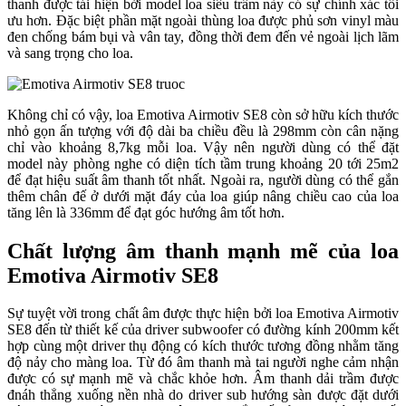
thanh được tái hiện bởi model loa siêu trầm này có sự chính xác tối
ưu hơn. Đặc biệt phần mặt ngoài thùng loa được phủ sơn vinyl màu
đen chống bám bụi và vân tay, đồng thời đem đến vẻ ngoài lịch lãm
và sang trọng cho loa.
Không chỉ có vậy, loa Emotiva Airmotiv SE8 còn sở hữu kích thước
nhỏ gọn ấn tượng với độ dài ba chiều đều là 298mm còn cân nặng
chỉ vào khoảng 8,7kg mỗi loa. Vậy nên người dùng có thể đặt
model này phòng nghe có diện tích tầm trung khoảng 20 tới 25m2
để đạt hiệu suất âm thanh tốt nhất. Ngoài ra, người dùng có thể gắn
thêm chân đế ở dưới mặt đáy của loa giúp nâng chiều cao của loa
tăng lên là 336mm để đạt góc hướng âm tốt hơn.
Chất lượng âm thanh mạnh mẽ của loa
Emotiva Airmotiv SE8
Sự tuyệt vời trong chất âm được thực hiện bởi loa Emotiva Airmotiv
SE8 đến từ thiết kế của driver subwoofer có đường kính 200mm kết
hợp cùng một driver thụ động có kích thước tương đồng nhằm tăng
độ nảy cho màng loa. Từ đó âm thanh mà tai người nghe cảm nhận
được có sự mạnh mẽ và chắc khỏe hơn. Âm thanh dải trầm được
đnáh thẳng xuống nền nhà do driver sub hướng sàn được đặt dưới