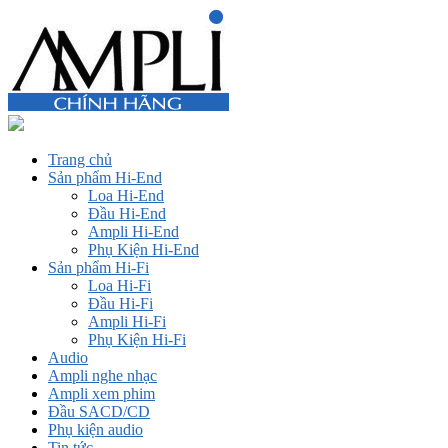
Trang chủ
Sản phẩm Hi-End
Loa Hi-End
Đầu Hi-End
Ampli Hi-End
Phụ Kiện Hi-End
Sản phẩm Hi-Fi
Loa Hi-Fi
Đầu Hi-Fi
Ampli Hi-Fi
Phụ Kiện Hi-Fi
Audio
Ampli nghe nhạc
Ampli xem phim
Đầu SACD/CD
Phụ kiện audio
Tin tức