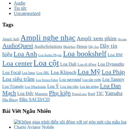
Audio
Tin tức
Uncategorized
Tags
Ampli nghe nhạc
Ampli xem phim
Ampli Anh
Arcam
AudioQuest
Dây tín
AudioSolutions
Denon
Bladelius
Dây loa
Loa bookshelf
Loa Anh
hiệu
Loa BW
Loa Audio Physic
Loa cột
Loa center
Loa Dali
Loa Dynaudio
Loa di động
Loa Mỹ
Loa Pháp
Loa Klipsch
Loa Focal
Loa JBL
Loa Jamo
Loa siêu trầm
Loa Tannoy
Loa surround
Loa sân vườn
Loa Sonus Faber
Loa Đan
Loa Ý
Loa Triangle
Loa âm trần
Loa âm tường
Loa Wharfedale
Mạch
Phụ kiện
Yamaha
TIC
Loa Đức
Marantz
PrimaLuna
Rotel
Đầu SACD/CD
Đầu Bluray
Bài Viết Ngẫu Nhiên