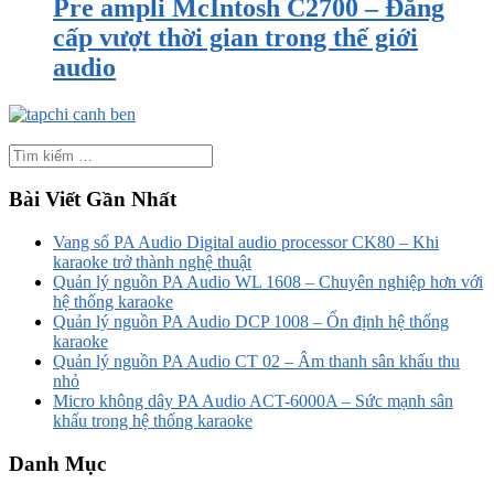
Pre ampli McIntosh C2700 – Đẳng
cấp vượt thời gian trong thế giới
audio
Bài Viết Gần Nhất
Vang số PA Audio Digital audio processor CK80 – Khi
karaoke trở thành nghệ thuật
Quản lý nguồn PA Audio WL 1608 – Chuyên nghiệp hơn với
hệ thống karaoke
Quản lý nguồn PA Audio DCP 1008 – Ổn định hệ thống
karaoke
Quản lý nguồn PA Audio CT 02 – Âm thanh sân khấu thu
nhỏ
Micro không dây PA Audio ACT-6000A – Sức mạnh sân
khấu trong hệ thống karaoke
Danh Mục