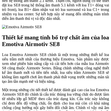
nên hệ thống âm thanh 2.1 kênh. Thậm chí, người dùng có thể thiết
đặt loa SE8 trong hệ thống âm thanh 5.1 kênh với loa T1+ đóng vai
trò front), loa B1+ đảm nhận vai trò loa surround và loa C1+ trong
nhiệm vụ loa center. Sự kết hợp này sẽ mang đến những màn trình
diễn âm thanh thú vị và độc đáo nhất.
Thiết kế mang tính bổ trợ chất âm của loa
Emotiva Airmotiv SE8
Loa Emotiva Airmotiv SE8 chính là một trong những thiết kế loa
siêu trầm mới nhất của thương hiệu Emotiva. Sản phẩm này được
xem như phiên bản nâng cấp và cải tiến hơn của mẫu loa Airmotiv
S8 cũng thuộc Airmotiv Series. Bằng chính những công nghệ thiết
kế âm thanh mới và tiên tiến nhất, loa siêu trầm Airmotiv SE8 sẽ
không làm người chơi âm thanh phải thất vọng trước những màn tái
tạo âm tần mạnh mẽ và hiệu năng.
Một trong những chi tiết thiết kế được đánh giá cao của loa Emotiva
Airmotiv SE8 đó chính là cấu trúc thùng loa vững chãi do được làm
từ nhiều lớp gỗ MDF theo cấu trúc dạng kín. Cấu trúc này không
chỉ đem đến độ vững chãi, ổn định cho loa mà còn có khả năng
chống cộng hưởng nội gây biến đổi chất âm. Chính vì vậy mà âm