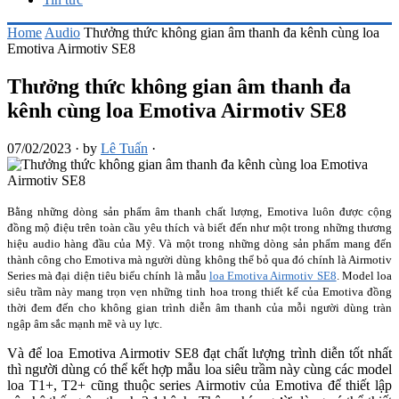
Home
Audio
Thưởng thức không gian âm thanh đa kênh cùng loa
Emotiva Airmotiv SE8
Thưởng thức không gian âm thanh đa
kênh cùng loa Emotiva Airmotiv SE8
07/02/2023
·
by
Lê Tuấn
·
Bằng những dòng sản phẩm âm thanh chất lượng, Emotiva luôn được cộng
đồng mộ điệu trên toàn cầu yêu thích và biết đến như một trong những thương
hiệu audio hàng đầu của Mỹ. Và một trong những dòng sản phẩm mang đến
thành công cho Emotiva mà người dùng không thể bỏ qua đó chính là Airmotiv
Series mà đại diện tiêu biểu chính là mẫu
loa Emotiva Airmotiv SE8
. Model loa
siêu trầm này mang trọn vẹn những tinh hoa trong thiết kế của Emotiva đồng
thời đem đến cho không gian trình diễn âm thanh của mỗi người dùng tràn
ngập âm sắc mạnh mẽ và uy lực.
Và để loa Emotiva Airmotiv SE8 đạt chất lượng trình diễn tốt nhất
thì người dùng có thể kết hợp mẫu loa siêu trầm này cùng các model
loa T1+, T2+ cũng thuộc series Airmotiv của Emotiva để thiết lập