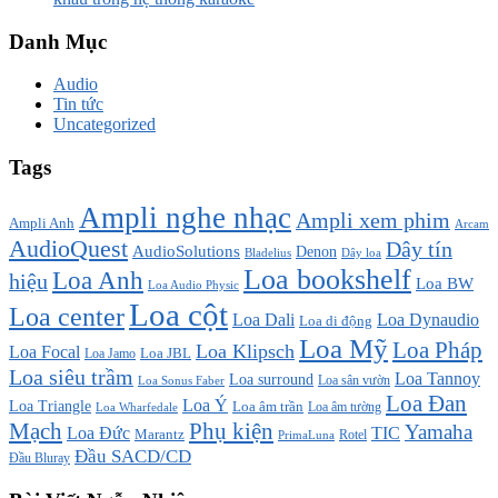
Danh Mục
Audio
Tin tức
Uncategorized
Tags
Ampli nghe nhạc
Ampli xem phim
Ampli Anh
Arcam
AudioQuest
Dây tín
AudioSolutions
Denon
Bladelius
Dây loa
Loa bookshelf
Loa Anh
hiệu
Loa BW
Loa Audio Physic
Loa cột
Loa center
Loa Dali
Loa Dynaudio
Loa di động
Loa Mỹ
Loa Pháp
Loa Klipsch
Loa Focal
Loa JBL
Loa Jamo
Loa siêu trầm
Loa Tannoy
Loa surround
Loa sân vườn
Loa Sonus Faber
Loa Đan
Loa Ý
Loa Triangle
Loa âm trần
Loa âm tường
Loa Wharfedale
Mạch
Phụ kiện
Yamaha
TIC
Loa Đức
Marantz
PrimaLuna
Rotel
Đầu SACD/CD
Đầu Bluray