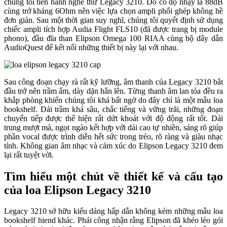
chúng tôi tiến hành nghe thử Legacy 3210. Do có độ nhạy là 88dB
cùng trở kháng 6Ohm nên việc lựa chọn ampli phối ghép không hề
đơn giản. Sau một thời gian suy nghĩ, chúng tôi quyết định sử dụng
chiếc ampli tích hợp Audia Flight FLS10 (đã được trang bị module
phono), đầu đĩa than Elipson Omega 100 RIAA cùng bộ dây dẫn
AudioQuest để kết nối những thiết bị này lại với nhau.
Sau công đoạn chạy rà rất kỹ lưỡng, âm thanh của Legacy 3210 bắt
đầu trở nên trầm ấm, dày dặn hẳn lên. Từng thanh âm lan tỏa đều ra
khắp phòng khiến chúng tôi khá bất ngờ do đây chỉ là một mẫu loa
bookshelf. Dải trầm khá sâu, chắc tiếng và vững trãi, những đoạn
chuyển tiếp được thể hiện rất dứt khoát với độ động rất tốt. Dải
trung mượt mà, ngọt ngào kết hợp với dải cao tự nhiên, sáng rõ giúp
phần vocal được trình diễn hết sức trong trẻo, rõ ràng và giàu nhạc
tính. Không gian âm nhạc và cảm xúc do Elipson Legacy 3210 đem
lại rất tuyệt vời.
Tìm hiểu một chút về thiết kế và cấu tạo
của loa Elipson Legacy 3210
Legacy 3210 sở hữu kiểu dáng hấp dẫn không kém những mẫu loa
bookshelf hiend khác. Phải công nhận rằng Elipson đã khéo léo gói