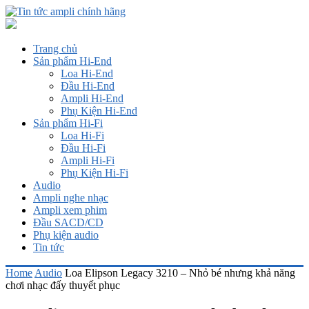
Trang chủ
Sản phẩm Hi-End
Loa Hi-End
Đầu Hi-End
Ampli Hi-End
Phụ Kiện Hi-End
Sản phẩm Hi-Fi
Loa Hi-Fi
Đầu Hi-Fi
Ampli Hi-Fi
Phụ Kiện Hi-Fi
Audio
Ampli nghe nhạc
Ampli xem phim
Đầu SACD/CD
Phụ kiện audio
Tin tức
Home
Audio
Loa Elipson Legacy 3210 – Nhỏ bé nhưng khả năng
chơi nhạc đấy thuyết phục