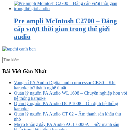
Pre ampli McIntosh C2700 – Đẳng
cấp vượt thời gian trong thế giới
audio
Bài Viết Gần Nhất
Vang số PA Audio Digital audio processor CK80 – Khi
karaoke trở thành nghệ thuật
Quản lý nguồn PA Audio WL 1608 – Chuyên nghiệp hơn với
hệ thống karaoke
Quản lý nguồn PA Audio DCP 1008 – Ổn định hệ thống
karaoke
Quản lý nguồn PA Audio CT 02 – Âm thanh sân khấu thu
nhỏ
Micro không dây PA Audio ACT-6000A – Sức mạnh sân
khấu trong hệ thống karaoke