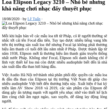
Loa Elipson Legacy 3210 – Nhỏ bé nhưng
khả năng chơi nhạc đấy thuyết phục
18/08/2020
·
by
Lê Tuấn
·
Mỗi khi luận bàn về các mẫu loa tới từ Pháp, có lẽ người thường sẽ
nhắc tới cái tên Focal đầu tiên. Tuy tạo được nhiều tiếng vang lớn
trên thị trường sản xuất loa thế nhưng Focal lại không phải thương
hiệu âm thanh có tuổi đời lâu năm nhất ở Pháp. Được thành lập từ
năm 1938, Elipson mới là thương hiệu âm thanh giàu truyền thống
nhất nước Pháp. Không như Focal, Elipson nổi danh không chỉ ở
lĩnh vực thiết kế loa mà còn được nhiều audiophile biết đến là nhà
sản xuất đầu đĩa than hifi hàng đầu.
Việc Audio Hà Nội trở thành nhà phân phối độc quyền các mẫu loa
& đầu đĩa than của Elipson tại thị trường Việt Nam đã giúp cho
nhiều audiophile Việt biết đến thương hiệu này. Xuất hiện ở hai kỳ
triển làm AV Show 2018 và 2019, các sản phẩm của Elipson dễ
dàng gây ấn tượng mạnh với người yêu nhạc nhờ vào thiết kế lịch
lãm cùng chất âm ngọt ngào, xao xuyến, dễ dàng lay động lòng
người.