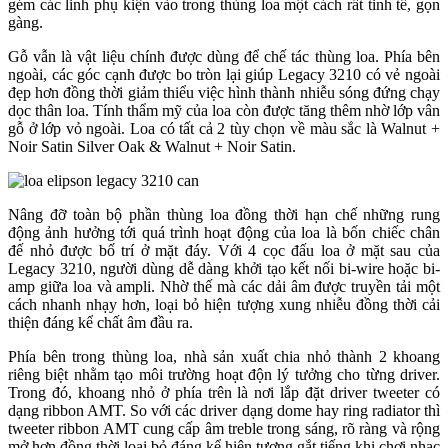
gém các linh phụ kiện vào trong thùng loa một cách rất tinh tế, gọn
gàng.
Gỗ vẫn là vật liệu chính được dùng để chế tác thùng loa. Phía bên
ngoài, các góc cạnh được bo tròn lại giúp Legacy 3210 có vẻ ngoài
đẹp hơn đồng thời giảm thiểu việc hình thành nhiễu sóng đứng chạy
dọc thân loa. Tính thẩm mỹ của loa còn được tăng thêm nhờ lớp vân
gỗ ở lớp vỏ ngoài. Loa có tất cả 2 tùy chọn về màu sắc là Walnut +
Noir Satin Silver Oak & Walnut + Noir Satin.
Nâng đỡ toàn bộ phần thùng loa đồng thời hạn chế những rung
động ảnh hưởng tới quá trình hoạt động của loa là bốn chiếc chân
đế nhỏ được bố trí ở mặt đáy. Với 4 cọc đấu loa ở mặt sau của
Legacy 3210, người dùng dễ dàng khởi tạo kết nối bi-wire hoặc bi-
amp giữa loa và ampli. Nhờ thế mà các dải âm được truyền tải một
cách nhanh nhạy hơn, loại bỏ hiện tượng xung nhiễu đồng thời cải
thiện đáng kể chất âm đầu ra.
Phía bên trong thùng loa, nhà sản xuất chia nhỏ thành 2 khoang
riêng biệt nhằm tạo môi trường hoạt độn lý tưởng cho từng driver.
Trong đó, khoang nhỏ ở phía trên là nơi lắp đặt driver tweeter có
dạng ribbon AMT. So với các driver dạng dome hay ring radiator thì
tweeter ribbon AMT cung cấp âm treble trong sáng, rõ ràng và rộng
mở hơn đồng thời loại bỏ đáng kể hiện tượng gắt tiếng khi chơi nhạc