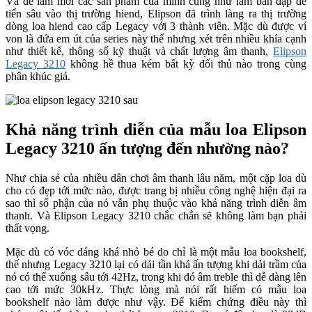
Và để làm mới các sản phẩm của mình cũng như làm bàn đạp để
tiến sâu vào thị trường hiend, Elipson đã trình làng ra thị trường
dòng loa hiend cao cấp Legacy với 3 thành viên. Mặc dù được ví
von là đứa em út của series này thế nhưng xét trên nhiều khía cạnh
như thiết kế, thông số kỹ thuật và chất lượng âm thanh,
Elipson
Legacy 3210
không hề thua kém bất kỳ đối thủ nào trong cùng
phân khúc giá.
Khả năng trình diễn của mẫu loa Elipson
Legacy 3210 ấn tượng đến nhường nào?
Như chia sẻ của nhiều dân chơi âm thanh lâu năm, một cặp loa dù
cho có đẹp tới mức nào, được trang bị nhiều công nghệ hiện đại ra
sao thì số phận của nó vẫn phụ thuộc vào khả năng trình diễn âm
thanh. Và Elipson Legacy 3210 chắc chắn sẽ không làm bạn phải
thất vọng.
Mặc dù có vóc dáng khá nhỏ bé do chỉ là một mẫu loa bookshelf,
thế nhưng Legacy 3210 lại có dải tần khá ấn tượng khi dải trầm của
nó có thể xuống sâu tới 42Hz, trong khi đó âm treble thì dễ dàng lên
cao tới mức 30kHz. Thực lòng mà nói rất hiếm có mẫu loa
bookshelf nào làm được như vậy. Để kiểm chứng điều này thì