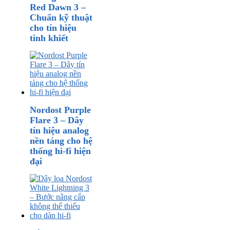
Red Dawn 3 –
Chuẩn kỹ thuật
cho tín hiệu
tinh khiết
Nordost Purple
Flare 3 – Dây
tín hiệu analog
nền tảng cho hệ
thống hi-fi hiện
đại