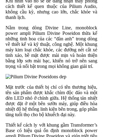
Khi nhìn vào nó sẽ dễ dàng nhận thấy phong
cách thiết kế quen thuộc của Pilium Audio,
không cầu kỳ, nhưng cao lớn, chắc khỏe và
thanh lịch.
Nằm trong dòng Divine Line, monoblock
power ampli Pilium Divine Poseidon thừa kế
những tinh hoa của các “đàn anh” trong dòng
về thiết kế và kỹ thuật, công nghệ. Một khung
máy kim loại chắc khỏe, các đường nét cắt xẻ
tinh xảo, bề mặt được mài mịn và hoàn thiện
bằng lớp sơn mài bạc, khiến nó trở nên sang
trọng và nổi bật trong mọi không gian giải trí.
Mặt trước của thiết bị chỉ có tên thương hiệu,
tên sản phẩm được khắc chìm độc đáo và một
đèn LED nhỏ ở chính giữa. Hệ thống tản nhiệt
được đặt ở một bên sườn máy, giúp điều hòa
nhiệt độ hệ thống linh kiện bên trong, góp phần
tăng tuổi thọ cho bộ khuếch đại này.
Thiết kế cách ly với khung gầm Transformer’s
Base có hiệu quả ổn định monoblock power
ampli Pilium Divine Poseidon và giúp triệt tiêu