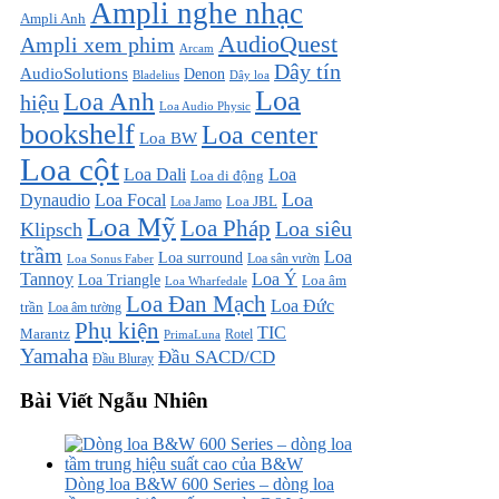
Ampli nghe nhạc
Ampli Anh
AudioQuest
Ampli xem phim
Arcam
Dây tín
AudioSolutions
Denon
Bladelius
Dây loa
Loa
Loa Anh
hiệu
Loa Audio Physic
bookshelf
Loa center
Loa BW
Loa cột
Loa Dali
Loa
Loa di động
Loa
Dynaudio
Loa Focal
Loa JBL
Loa Jamo
Loa Mỹ
Loa Pháp
Loa siêu
Klipsch
trầm
Loa
Loa surround
Loa sân vườn
Loa Sonus Faber
Loa Ý
Tannoy
Loa Triangle
Loa âm
Loa Wharfedale
Loa Đan Mạch
Loa Đức
trần
Loa âm tường
Phụ kiện
TIC
Marantz
PrimaLuna
Rotel
Yamaha
Đầu SACD/CD
Đầu Bluray
Bài Viết Ngẫu Nhiên
Dòng loa B&W 600 Series – dòng loa