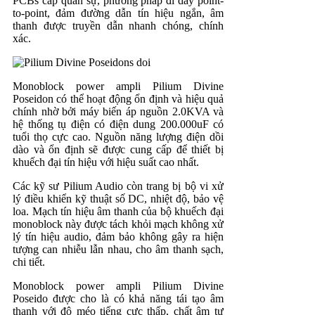
PCBs cấp quân sự, phương pháp đi dây point-
to-point, đảm đường dẫn tín hiệu ngắn, âm
thanh được truyền dẫn nhanh chóng, chính
xác.
Monoblock power ampli Pilium Divine
Poseidon có thể hoạt động ổn định và hiệu quả
chính nhờ bởi máy biến áp nguồn 2.0KVA và
hệ thống tụ điện có điện dung 200.000uF có
tuổi thọ cực cao. Nguồn năng lượng điện dồi
dào và ổn định sẽ được cung cấp để thiết bị
khuếch đại tín hiệu với hiệu suất cao nhất.
Các kỹ sư Pilium Audio còn trang bị bộ vi xử
lý điều khiển kỹ thuật số DC, nhiệt độ, bảo vệ
loa. Mạch tín hiệu âm thanh của bộ khuếch đại
monoblock này được tách khỏi mạch không xử
lý tín hiệu audio, đảm bảo không gây ra hiện
tượng can nhiễu lẫn nhau, cho âm thanh sạch,
chi tiết.
Monoblock power ampli Pilium Divine
Poseido được cho là có khả năng tái tạo âm
thanh với độ méo tiếng cực thấp, chất âm tự