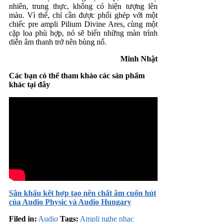
nhiên, trung thực, không có hiện tượng lên
màu. Vì thế, chỉ cần được phối ghép với một
chiếc pre ampli Pilium Divine Ares, cùng một
cặp loa phù hợp, nó sẽ biến những màn trình
diễn âm thanh trở nên bùng nổ.
Minh Nhật
Các bạn có thể tham khảo các sản phẩm
khác tại đây
Sân khấu kết hợp tạo nên chất âm cuốn hút
của Audio Physic và Audio Hungary
Filed in:
Audio
Tags:
Ampli nghe nhạc