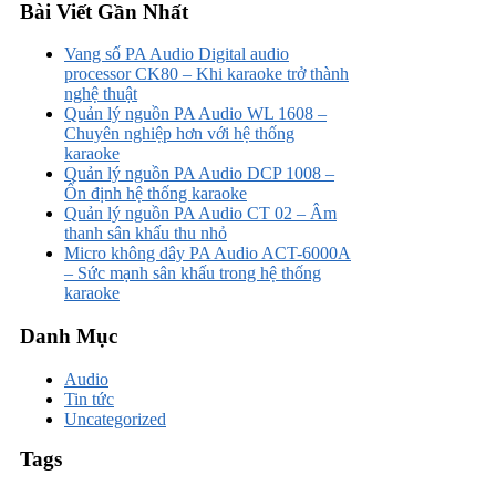
Bài Viết Gần Nhất
Vang số PA Audio Digital audio
processor CK80 – Khi karaoke trở thành
nghệ thuật
Quản lý nguồn PA Audio WL 1608 –
Chuyên nghiệp hơn với hệ thống
karaoke
Quản lý nguồn PA Audio DCP 1008 –
Ổn định hệ thống karaoke
Quản lý nguồn PA Audio CT 02 – Âm
thanh sân khấu thu nhỏ
Micro không dây PA Audio ACT-6000A
– Sức mạnh sân khấu trong hệ thống
karaoke
Danh Mục
Audio
Tin tức
Uncategorized
Tags