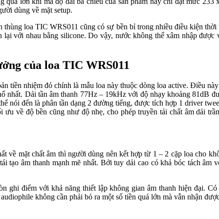
 quá lớn khi mà độ dài ba chiều của sản phẩm này chỉ đạt mức 233 x
gười dùng về mặt setup.
ên thùng loa TIC WRS011 cũng có sự bền bỉ trong nhiều điều kiện thời 
 lại với nhau bằng silicone. Do vậy, nước không thể xâm nhập được 
 tưởng của loa TIC WRS011
ản tiền nhiệm đó chính là mẫu loa này thuộc dòng loa active. Điều này
nổ nhất. Dải tần âm thanh 77Hz – 19kHz với độ nhạy khoảng 81dB được
hể nói đến là phân tần dạng 2 đường tiếng, được tích hợp 1 driver tw
i ưu về độ bền cũng như độ nhẹ, cho phép truyền tải chất âm dải trầm 
 về mặt chất âm thì người dùng nên kết hợp từ 1 – 2 cặp loa cho khôn
àn tái tạo âm thanh mạnh mẽ nhất. Bởi tuy dải cao có khả bóc tách âm
ghi điểm với khả năng thiết lập không gian âm thanh hiện đại. Có th
audiophile không cần phải bỏ ra một số tiền quá lớn mà vẫn nhận được