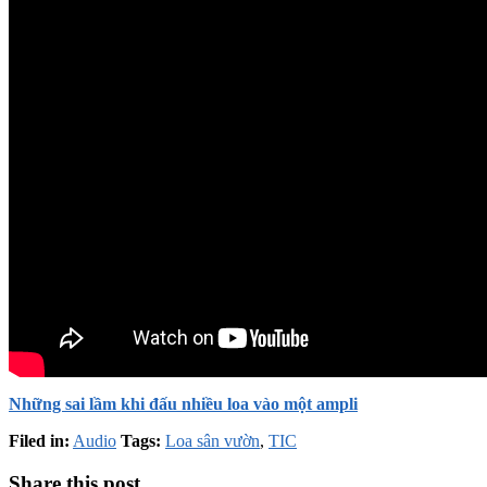
Những sai lầm khi đấu nhiều loa vào một ampli
Filed in:
Audio
Tags:
Loa sân vườn
,
TIC
Share this post