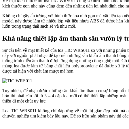
Về mặt kích thước thì loa TIC WRS011 cũng sở hữu hình khối không
kích thước gọn nhẹ này cũng đem đến những tiện lợi nhất định cho n
Không chỉ gây ấn tượng với hình thức loa nhỏ gọn mà vật liệu tạo n
model này được làm từ nhiều lớp vật liệu nhựa ABS đã được hàn kín
luôn trong trạng thái sạch sẽ và như mới.
Khả năng thiết lập âm thanh sân vườn lý
Sự cải tiến về mặt thiết kế của loa TIC WRS011 so với những phiên b
dây với nguồn phát nhạc để tạo nên những sân khấu âm thanh bùng 
thống trình diễn âm thanh được ứng dụng những công nghệ mới. Có t
màng loa được làm từ bằng chất liệu polypropylene đã được xử lý tố
được tái hiện với chất âm mượt mà hơn.
Tuy nhiên, để nhận được những sân khấu âm thanh có sự bùng nổ nhất
hơn thì phải cần tới từ 3 – 4 cặp loa mới có thể thiết lập những m
thiếu đi một chút uy lực.
Loa TIC WRS011 không chỉ đáp ứng về mặt thị giác đẹp mắt mà còn 
chuyên nghiệp tìm kiếm bấy lâu nay. Để sở hữu sản phẩm này thì các 