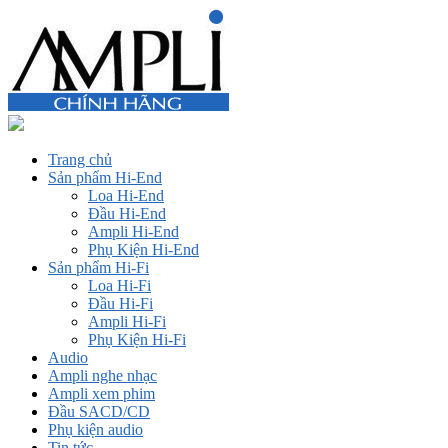
Trang chủ
Sản phẩm Hi-End
Loa Hi-End
Đầu Hi-End
Ampli Hi-End
Phụ Kiện Hi-End
Sản phẩm Hi-Fi
Loa Hi-Fi
Đầu Hi-Fi
Ampli Hi-Fi
Phụ Kiện Hi-Fi
Audio
Ampli nghe nhạc
Ampli xem phim
Đầu SACD/CD
Phụ kiện audio
Tin tức