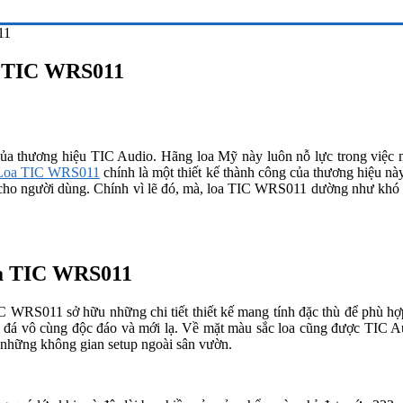
11
a TIC WRS011
của thương hiệu TIC Audio. Hãng loa Mỹ này luôn nỗ lực trong việc 
Loa TIC WRS011
chính là một thiết kế thành công của thương hiệu này
i cho người dùng. Chính vì lẽ đó, mà, loa TIC WRS011 dường như khó 
loa TIC WRS011
IC WRS011 sở hữu những chi tiết thiết kế mang tính đặc thù để phù hợ
ảng đá vô cùng độc đáo và mới lạ. Về mặt màu sắc loa cũng được TIC 
 những không gian setup ngoài sân vườn.