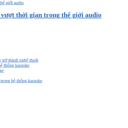
ượt thời gian trong thế giới audio
 trở thành nghệ thuật
ệ thống karaoke
ke
rong hệ thống karaoke