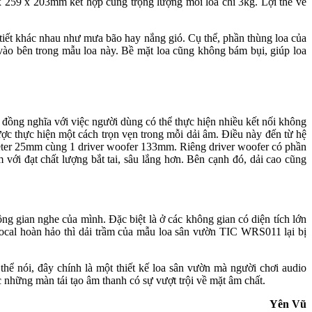
 259 x 203mm kết hợp cùng trọng lượng mỗi loa chỉ 3kg. Lợi thế về
tiết khác nhau như mưa bão hay nắng gió. Cụ thể, phần thùng loa của
vào bên trong mẫu loa này. Bề mặt loa cũng không bám bụi, giúp loa
 đồng nghĩa với việc người dùng có thể thực hiện nhiều kết nối không
 thực hiện một cách trọn vẹn trong mỗi dải âm. Điều này đến từ hệ
eeter 25mm cùng 1 driver woofer 133mm. Riêng driver woofer có phần
với đạt chất lượng bắt tai, sâu lắng hơn. Bên cạnh đó, dải cao cũng
g gian nghe của mình. Đặc biệt là ở các không gian có diện tích lớn
 vocal hoàn hảo thì dải trầm của mẫu loa sân vườn TIC WRS011 lại bị
ể nói, đây chính là một thiết kế loa sân vườn mà người chơi audio
 những màn tái tạo âm thanh có sự vượt trội về mặt âm chất.
Yên Vũ