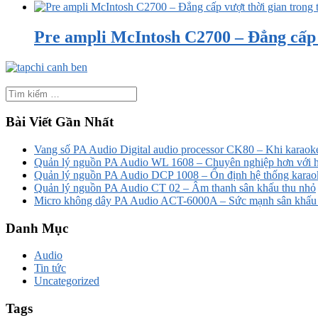
Pre ampli McIntosh C2700 – Đẳng cấp v
Bài Viết Gần Nhất
Vang số PA Audio Digital audio processor CK80 – Khi karaoke
Quản lý nguồn PA Audio WL 1608 – Chuyên nghiệp hơn với h
Quản lý nguồn PA Audio DCP 1008 – Ổn định hệ thống karao
Quản lý nguồn PA Audio CT 02 – Âm thanh sân khấu thu nhỏ
Micro không dây PA Audio ACT-6000A – Sức mạnh sân khấu t
Danh Mục
Audio
Tin tức
Uncategorized
Tags